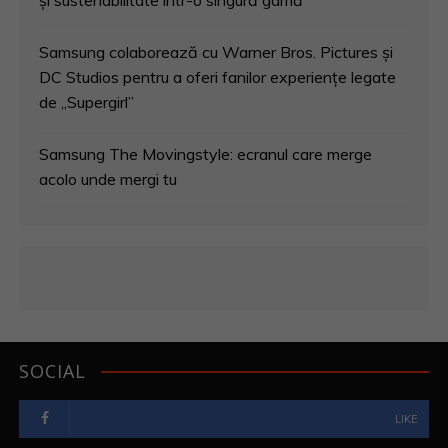
și sustenabilitate într-o singură gamă
Samsung colaborează cu Warner Bros. Pictures și
DC Studios pentru a oferi fanilor experiențe legate
de „Supergirl”
Samsung The Movingstyle: ecranul care merge
acolo unde mergi tu
SOCIAL
LIKE