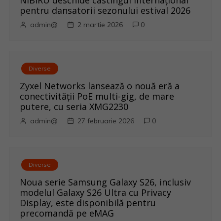
NIBIRU deschide castingul internațional
e
pentru dansatorii sezonului estival 2026
admin@
2 martie 2026
0
Diverse
Zyxel Networks lansează o nouă eră a
conectivității PoE multi-gig, de mare
putere, cu seria XMG2230
admin@
27 februarie 2026
0
Diverse
Noua serie Samsung Galaxy S26, inclusiv
modelul Galaxy S26 Ultra cu Privacy
Display, este disponibilă pentru
precomandă pe eMAG