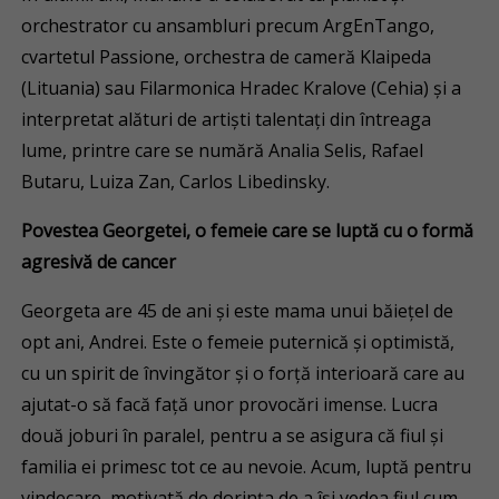
orchestrator cu ansambluri precum ArgEnTango,
cvartetul Passione, orchestra de cameră Klaipeda
(Lituania) sau Filarmonica Hradec Kralove (Cehia) și a
interpretat alături de artiști talentați din întreaga
lume, printre care se numără Analia Selis, Rafael
Butaru, Luiza Zan, Carlos Libedinsky.
Povestea Georgetei, o femeie care se luptă cu o formă
agresivă de cancer
Georgeta are 45 de ani și este mama unui băiețel de
opt ani, Andrei. Este o femeie puternică și optimistă,
cu un spirit de învingător și o forță interioară care au
ajutat-o să facă față unor provocări imense. Lucra
două joburi în paralel, pentru a se asigura că fiul și
familia ei primesc tot ce au nevoie. Acum, luptă pentru
vindecare, motivată de dorința de a își vedea fiul cum