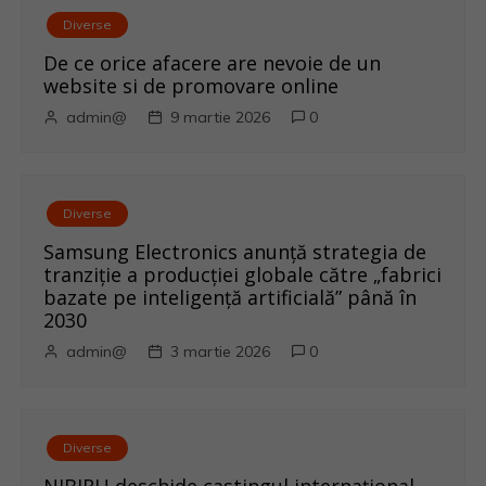
Diverse
e
De ce orice afacere are nevoie de un
î
website si de promovare online
admin@
9 martie 2026
0
n
a
r
Diverse
Samsung Electronics anunță strategia de
t
tranziție a producției globale către „fabrici
bazate pe inteligență artificială” până în
i
2030
admin@
3 martie 2026
0
c
o
l
Diverse