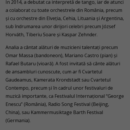
În 2014, a debutat ca interpretă de tango, iar de atunci
a colaborat cu toate orchestrele din România, precum
și cu orchestre din Elveția, Cehia, Lituania și Argentina,
sub îndrumarea unor dirijori celebri precum József
Horváth, Tiberiu Soare și Kaspar Zehnder.
Analia a cântat alături de muzicieni talentați precum
Omar Massa (bandoneon), Mariano Castro (pian) și
Rafael Butaru (vioară). A fost invitată să cânte alături
de ansambluri cunoscute, cum ar fi Cvartetul
Gaudeamus, Kamerata Krondstadt sau Cvartetul
Contempo, precum și în cadrul unor festivaluri de
muzică importante, ca Festivalul Internațional “George
Enescu” (România), Radio Song Festival (Beijing,
China), sau Kammermusiktage Barth Festival
(Germania).