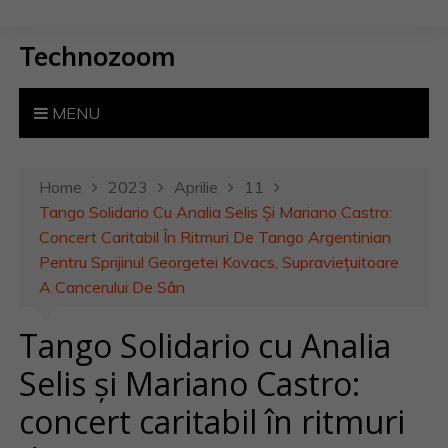
S
k
Technozoom
i
p
t
MENU
o
c
o
Home
2023
Aprilie
11
n
Tango Solidario Cu Analia Selis Și Mariano Castro:
t
Concert Caritabil În Ritmuri De Tango Argentinian
e
Pentru Sprijinul Georgetei Kovacs, Supraviețuitoare
n
A Cancerului De Sân
t
Tango Solidario cu Analia
Selis și Mariano Castro:
concert caritabil în ritmuri