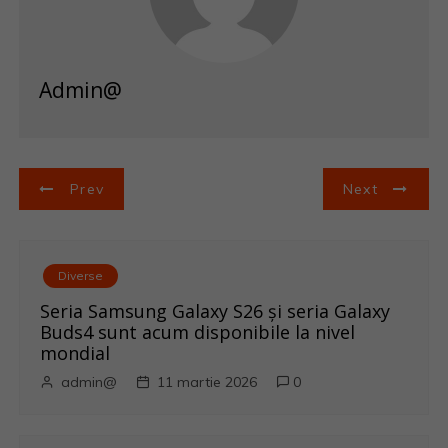
Admin@
N
Prev
Next
a
v
Diverse
i
Seria Samsung Galaxy S26 și seria Galaxy
Buds4 sunt acum disponibile la nivel
g
mondial
admin@
11 martie 2026
0
a
r