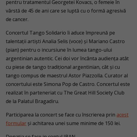
pentru tratamentul Georgetei Kovacs, o femeie în
vârstă de 45 de ani care se luptă cu o formă agresivă
de cancer.
Concertul Tango Solidario îi aduce împreună pe
talentații artiști Analia Selis (voce) și Mariano Castro
(pian) pentru o incursiune în lumea tango-ului
argentinian autentic. Cei doi vor încânta audiența atât
cu piese de tango tradițional argentinian, cât și cu
tango compus de maestrul Astor Piazzolla. Curator al
concertului este Simona Pop de Castro. Concertul este
realizat în parteneriat cu The Great Hill Society Club
de la Palatul Bragadiru.
Participarea la concert se face cu înscrierea prin
acest
formular
și achitarea unei sume minime de 150 lei.
Donația se face in contul IBAN