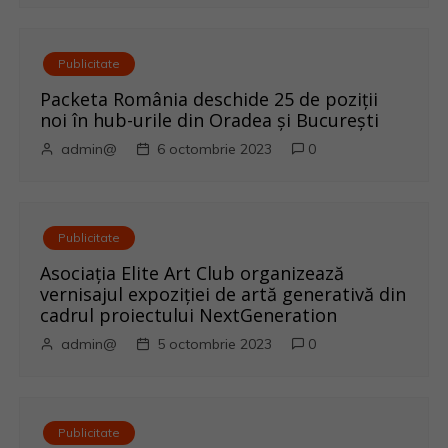
i
c
Publicitate
o
Packeta România deschide 25 de poziții
noi în hub-urile din Oradea și București
l
admin@
6 octombrie 2023
0
e
Publicitate
Asociația Elite Art Club organizează
vernisajul expoziției de artă generativă din
cadrul proiectului NextGeneration
admin@
5 octombrie 2023
0
Publicitate