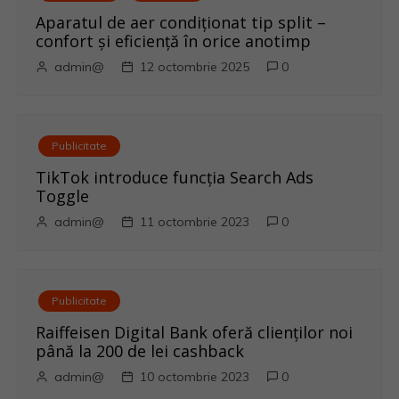
i
Aparatul de aer condiționat tip split –
confort și eficiență în orice anotimp
g
admin@
12 octombrie 2025
0
a
r
Publicitate
e
TikTok introduce funcția Search Ads
Toggle
î
admin@
11 octombrie 2023
0
n
a
Publicitate
r
Raiffeisen Digital Bank oferă clienților noi
până la 200 de lei cashback
t
admin@
10 octombrie 2023
0