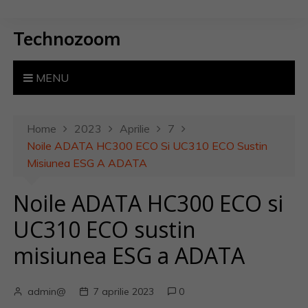
S
k
Technozoom
i
p
t
MENU
o
c
o
Home
2023
Aprilie
7
n
Noile ADATA HC300 ECO Si UC310 ECO Sustin
t
Misiunea ESG A ADATA
e
Noile ADATA HC300 ECO si
n
t
UC310 ECO sustin
misiunea ESG a ADATA
admin@
7 aprilie 2023
0