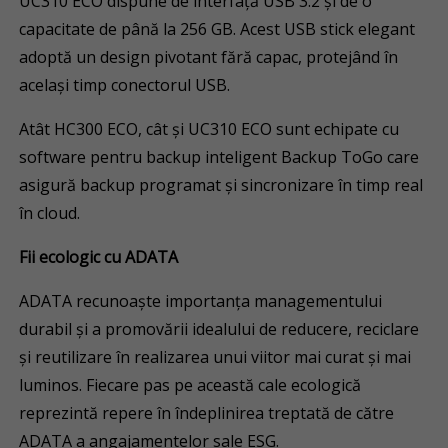
UC310 ECO dispune de interfață USB 3.2 și de o
capacitate de până la 256 GB. Acest USB stick elegant
adoptă un design pivotant fără capac, protejând în
același timp conectorul USB.
Atât HC300 ECO, cât și UC310 ECO sunt echipate cu
software pentru backup inteligent Backup ToGo care
asigură backup programat și sincronizare în timp real
în cloud.
Fii ecologic cu ADATA
ADATA recunoaște importanța managementului
durabil și a promovării idealului de reducere, reciclare
și reutilizare în realizarea unui viitor mai curat și mai
luminos. Fiecare pas pe această cale ecologică
reprezintă repere în îndeplinirea treptată de către
ADATA a angajamentelor sale ESG.