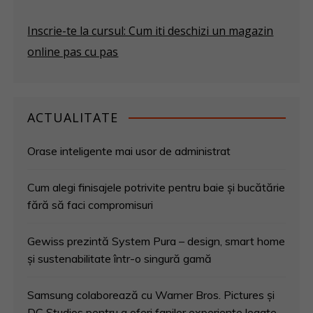
Inscrie-te la cursul: Cum iti deschizi un magazin
online pas cu pas
ACTUALITATE
Orase inteligente mai usor de administrat
Cum alegi finisajele potrivite pentru baie și bucătărie
fără să faci compromisuri
Gewiss prezintă System Pura – design, smart home
și sustenabilitate într-o singură gamă
Samsung colaborează cu Warner Bros. Pictures și
DC Studios pentru a oferi fanilor experiențe legate