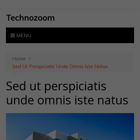
S
k
Technozoom
i
p
t
MENU
o
c
o
Home
n
Sed Ut Perspiciatis Unde Omnis Iste Natus
t
Sed ut perspiciatis
e
n
unde omnis iste natus
t