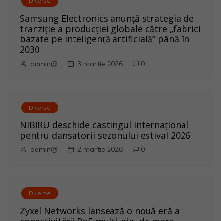
r
Diverse
Samsung Electronics anunță strategia de
t
tranziție a producției globale către „fabrici
bazate pe inteligență artificială” până în
i
2030
admin@
3 martie 2026
0
c
o
l
Diverse
NIBIRU deschide castingul internațional
e
pentru dansatorii sezonului estival 2026
admin@
2 martie 2026
0
Diverse
Zyxel Networks lansează o nouă eră a