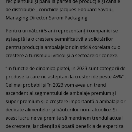
recipientului şi până la partea de producţie şi canale
de distribuţie”, conchide Jacques-Edouard Săvoiu,
Managing Director Sarom Packaging
Pentru următorii 5 ani reprezentanţii companiei se
aşteaptă la o creştere semnificativă a solicitărilor
pentru producţia ambalajelor din sticlă corelata cu o
crestere a turismului viticol şi a sectoarelor conexe.
“In functie de dinamica pietei, in 2023 sunt categorii de
produse la care ne asteptam la cresteri de peste 45%” .
Cel mai probabil și în 2023 vom avea un trend
ascendent al segmentului de ambalaje premium și
super premium și o creștere importantă a ambalajelor
dedicate alimentelor și băuturilor non- alcoolice. Și
acest lucru ne va premite să menținem trendul actual
de creștere, iar clienții să poată beneficia de expertiza