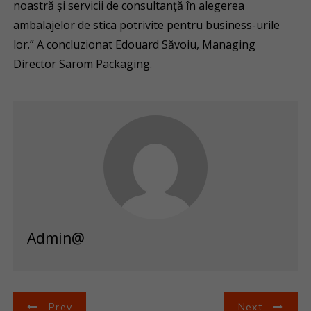
noastră și servicii de consultanță în alegerea
ambalajelor de stica potrivite pentru business-urile
lor.” A concluzionat Edouard Săvoiu, Managing
Director Sarom Packaging.
Admin@
N
Prev
Next