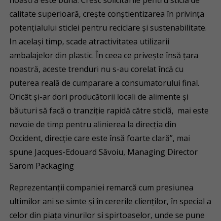
noastră este bună. Cresc solicitările pentru sticla de
calitate superioară, creşte conştientizarea în privinţa
potenţialului sticlei pentru reciclare şi sustenabilitate.
In acelaşi timp, scade atractivitatea utilizarii
ambalajelor din plastic. În ceea ce priveşte însă ţara
noastră, aceste trenduri nu s-au corelat încă cu
puterea reală de cumparare a consumatorului final.
Oricât şi-ar dori producătorii locali de alimente şi
băuturi să facă o tranziţie rapidă către sticlă, mai este
nevoie de timp pentru alinierea la direcţia din
Occident, direcţie care este însă foarte clară”, mai
spune Jacques-Edouard Săvoiu, Managing Director
Sarom Packaging
Reprezentanţii companiei remarcă cum presiunea
ultimilor ani se simte şi în cererile clienţilor, în special a
celor din piaţa vinurilor si spirtoaselor, unde se pune