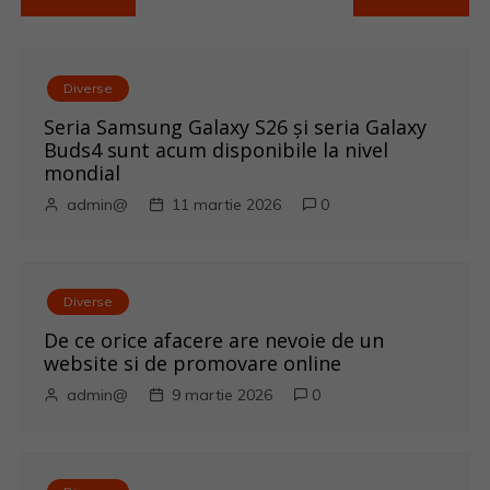
a
v
Diverse
i
Seria Samsung Galaxy S26 și seria Galaxy
Buds4 sunt acum disponibile la nivel
g
mondial
admin@
11 martie 2026
0
a
r
Diverse
e
De ce orice afacere are nevoie de un
î
website si de promovare online
admin@
9 martie 2026
0
n
a