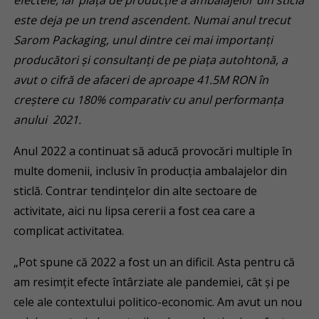
efectele, iar piaţa de producţie a ambalajelor din sticlă
este deja pe un trend ascendent. Numai anul trecut
Sarom Packaging, unul dintre cei mai importanţi
producători şi consultanţi de pe piaţa autohtonă, a
avut o cifră de afaceri de aproape
41.5M RON în
creștere cu 180% comparativ cu anul performanța
anului 2021.
Anul 2022 a continuat să aducă provocări multiple în
multe domenii, inclusiv în producţia ambalajelor din
sticlă. Contrar tendinţelor din alte sectoare de
activitate, aici nu lipsa cererii a fost cea care a
complicat activitatea.
„Pot spune că 2022 a fost un an dificil. Asta pentru că
am resimţit efecte întârziate ale pandemiei, cât şi pe
cele ale contextului politico-economic. Am avut un nou