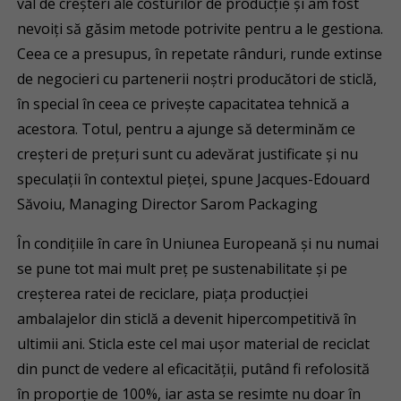
val de creşteri ale costurilor de producţie şi am fost
nevoiți să găsim metode potrivite pentru a le gestiona.
Ceea ce a presupus, în repetate rânduri, runde extinse
de negocieri cu partenerii noştri producători de sticlă,
în special în ceea ce priveşte capacitatea tehnică a
acestora. Totul, pentru a ajunge să determinăm ce
creşteri de preţuri sunt cu adevărat justificate şi nu
speculaţii în contextul pieţei, spune Jacques-Edouard
Săvoiu, Managing Director Sarom Packaging
În condiţiile în care în Uniunea Europeană şi nu numai
se pune tot mai mult preţ pe sustenabilitate şi pe
creşterea ratei de reciclare, piaţa producţiei
ambalajelor din sticlă a devenit hipercompetitivă în
ultimii ani. Sticla este cel mai uşor material de reciclat
din punct de vedere al eficacităţii, putând fi refolosită
în proporţie de 100%, iar asta se resimte nu doar în