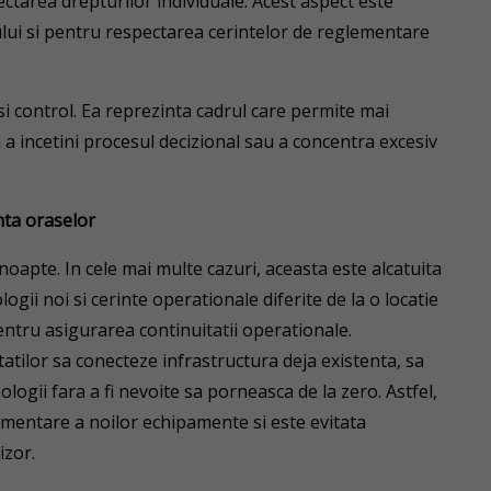
pectarea drepturilor individuale. Acest aspect este
ului si pentru respectarea cerintelor de reglementare
control. Ea reprezinta cadrul care permite mai
 a incetini procesul decizional sau a concentra excesiv
enta oraselor
oapte. In cele mai multe cazuri, aceasta este alcatuita
gii noi si cerinte operationale diferite de la o locatie
 pentru asigurarea continuitatii operationale.
tatilor sa conecteze infrastructura deja existenta, sa
logii fara a fi nevoite sa porneasca de la zero. Astfel,
ementare a noilor echipamente si este evitata
izor.