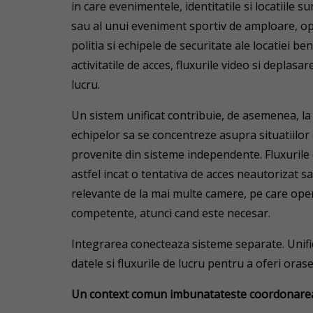
in care evenimentele, identitatile si locatiile su
sau al unui eveniment sportiv de amploare, ope
politia si echipele de securitate ale locatiei b
activitatile de acces, fluxurile video si deplasar
lucru.
Un sistem unificat contribuie, de asemenea, l
echipelor sa se concentreze asupra situatiilor 
provenite din sisteme independente. Fluxurile d
astfel incat o tentativa de acces neautorizat s
relevante de la mai multe camere, pe care opera
competente, atunci cand este necesar.
Integrarea conecteaza sisteme separate. Unifi
datele si fluxurile de lucru pentru a oferi orase
Un context comun imbunatateste coordonare