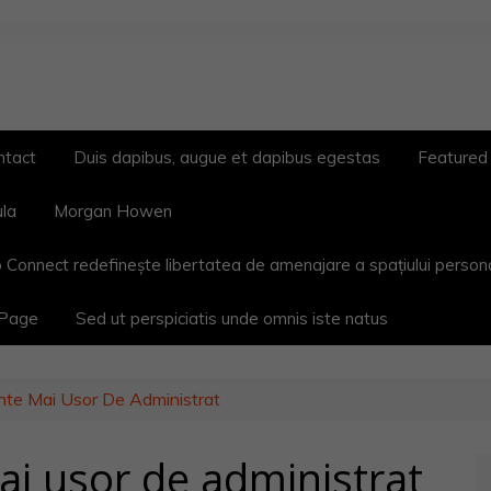
ntact
Duis dapibus, augue et dapibus egestas
Featured
ula
Morgan Howen
 Connect redefinește libertatea de amenajare a spațiului person
 Page
Sed ut perspiciatis unde omnis iste natus
ente Mai Usor De Administrat
ai usor de administrat