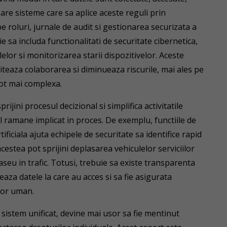
sare sisteme care sa aplice aceste reguli prin
roluri, jurnale de audit si gestionarea securizata a
e sa includa functionalitati de securitate cibernetica,
lor si monitorizarea starii dispozitivelor. Aceste
iteaza colaborarea si diminueaza riscurile, mai ales pe
ot mai complexa.
prijini procesul decizional si simplifica activitatile
 ramane implicat in proces. De exemplu, functiile de
tificiala ajuta echipele de securitate sa identifice rapid
acestea pot sprijini deplasarea vehiculelor serviciilor
aseu in trafic. Totusi, trebuie sa existe transparenta
zeaza datele la care au acces si sa fie asigurata
tor uman.
sistem unificat, devine mai usor sa fie mentinut