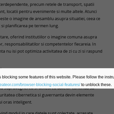
terdependente, precum retele de transport, spatii
nt, locatii pentru evenimente si multe altele. Atunci
seste o imagine de ansamblu asupra situatiei, ceea ce
 si planificarea pe termen lung.
tare, oferind institutiilor o imagine comuna asupra
r, responsabilitatilor si competentelor fiecareia. In
ta nu isi pot optimiza activitatea de zi cu zi si raspund
i
 blocking some features of this website. Please follow the instru
te camere video, senzori, solutii de analiza si
heateor.com/browser-blocking-social-features/
to unblock these.
vind supravegherea si utilizarea datelor continua sa
ecuritatea cibernetica si guvernanta devin elemente
i oras inteligent.
ivind modul in care datele sunt colectate, accesate,