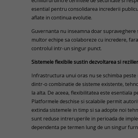
echilibrul dintre cerintele de securitate si res
esential pentru consolidarea increderii public
aflate in continua evolutie.
Guvernanta nu inseamna doar supraveghere si 
multor echipe sa colaboreze cu incredere, fara
controlul intr-un singur punct.
Sistemele flexibile sustin dezvoltarea si rezili
Infrastructura unui oras nu se schimba peste n
dintr-o combinatie de sisteme existente, tehnolo
la alta. De aceea, flexibilitatea este esentiala
Platformele deschise si scalabile permit autori
extinda sistemele in timp si sa adopte noi tehno
sunt reduse intreruperile in perioada de impl
dependenta pe termen lung de un singur furn