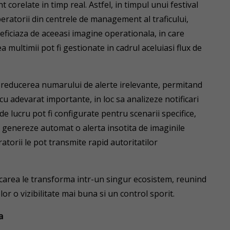
nt corelate in timp real. Astfel, in timpul unui festival
ratorii din centrele de management al traficului,
eneficiaza de aceeasi imagine operationala, in care
ea multimii pot fi gestionate in cadrul aceluiasi flux de
a reducerea numarului de alerte irelevante, permitand
cu adevarat importante, in loc sa analizeze notificari
e lucru pot fi configurate pentru scenarii specifice,
a genereze automat o alerta insotita de imaginile
torii le pot transmite rapid autoritatilor
carea le transforma intr-un singur ecosistem, reunind
lor o vizibilitate mai buna si un control sporit.
a