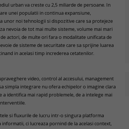
diul urban va creste cu 2,5 miliarde de persoane. In
sare unei populatii in continua expansiune,
a unor noi tehnologii si dispozitive care sa protejeze
eaza nevoia de tot mai multe sisteme, volume mai mari
e actori, de multe ori fara o modalitate unificata de
nevoie de sisteme de securitate care sa sprijine luarea
inand in acelasi timp increderea cetatenilor.
supraveghere video, control al accesului, management
Insa simpla integrare nu ofera echipelor o imagine clara
 de a identifica mai rapid problemele, de a intelege mai
nterventiile.
tele si fluxurile de lucru intr-o singura platforma
informatii, ci lucreaza pornind de la acelasi context,