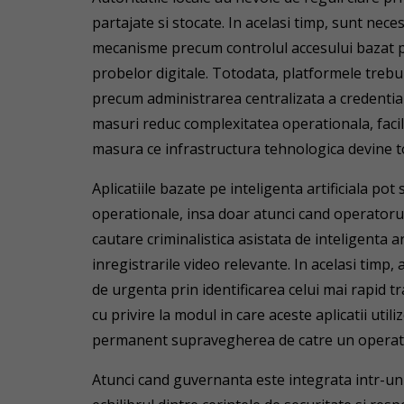
partajate si stocate. In acelasi timp, sunt nece
mecanisme precum controlul accesului bazat pe 
probelor digitale. Totodata, platformele trebui
precum administrarea centralizata a credentiale
masuri reduc complexitatea operationala, facil
masura ce infrastructura tehnologica devine t
Aplicatiile bazate pe inteligenta artificiala pot s
operationale, insa doar atunci cand operatorul
cautare criminalistica asistata de inteligenta ar
inregistrarile video relevante. In acelasi timp, 
de urgenta prin identificarea celui mai rapid tr
cu privire la modul in care aceste aplicatii utili
permanent supravegherea de catre un opera
Atunci cand guvernanta este integrata intr-un 