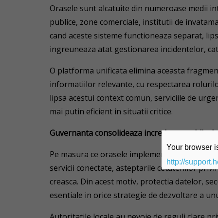
Orasele sunt alcatuite din numeroase medii in
publice, zone comerciale, institutii de invatama
cand aceste sisteme functioneaza separat, lip
ingreuneaza atat gestionarea incidentelor, cat
O platforma unificata elimina aceasta fragmen
informatiilor relevante, cu respectarea rolurilo
lipsa acestui context comun, serviciile de urgen
mai putin eficient in situatii critice.
Guvernanta consolideaza increderea publiculu
Your browser is
Pe masura ce orasele implementeaza tot mai mul
http://support.
servicii conectate, asteptarile cetatenilor pri
creasca. Din acest motiv, protectia datelor, s
esentiale in orice strategie de dezvoltare a unu
Autoritatile locale au nevoie de reguli clare pr