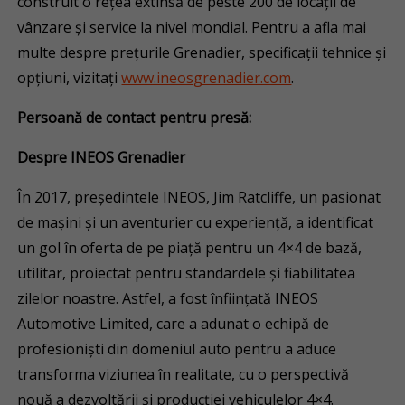
construit o rețea extinsă de peste 200 de locații de
vânzare și service la nivel mondial. Pentru a afla mai
multe despre prețurile Grenadier, specificații tehnice și
opțiuni, vizitați
www.ineosgrenadier.com
.
Persoană de contact pentru presă:
Despre INEOS Grenadier
În 2017, președintele INEOS, Jim Ratcliffe, un pasionat
de mașini și un aventurier cu experiență, a identificat
un gol în oferta de pe piață pentru un 4×4 de bază,
utilitar, proiectat pentru standardele și fiabilitatea
zilelor noastre. Astfel, a fost înființată INEOS
Automotive Limited, care a adunat o echipă de
profesioniști din domeniul auto pentru a aduce
transforma viziunea în realitate, cu o perspectivă
nouă a dezvoltării și producției vehiculelor 4×4.