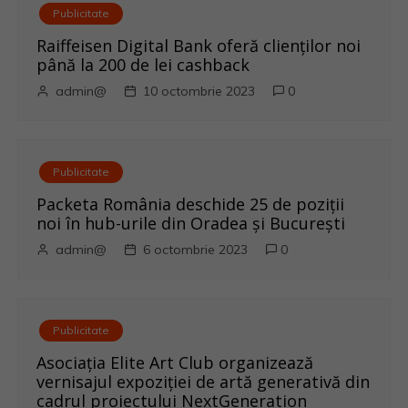
a
Publicitate
r
Raiffeisen Digital Bank oferă clienților noi
până la 200 de lei cashback
t
admin@
10 octombrie 2023
0
i
c
Publicitate
o
Packeta România deschide 25 de poziții
noi în hub-urile din Oradea și București
l
admin@
6 octombrie 2023
0
e
Publicitate
Asociația Elite Art Club organizează
vernisajul expoziției de artă generativă din
cadrul proiectului NextGeneration