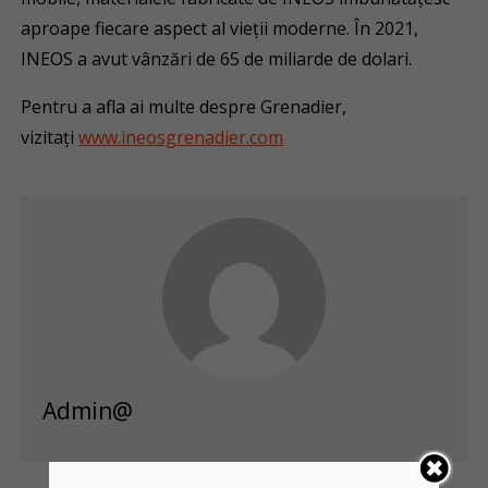
aproape fiecare aspect al vieții moderne. În 2021,
INEOS a avut vânzări de 65 de miliarde de dolari.
Pentru a afla ai multe despre Grenadier,
vizitați
www.ineosgrenadier.com
Admin@