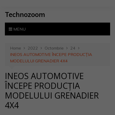
S
k
Technozoom
i
p
t
MENU
o
c
o
Home
2022
Octombrie
24
n
INEOS AUTOMOTIVE ÎNCEPE PRODUCȚIA
t
MODELULUI GRENADIER 4X4
e
INEOS AUTOMOTIVE
n
t
ÎNCEPE PRODUCȚIA
MODELULUI GRENADIER
4X4