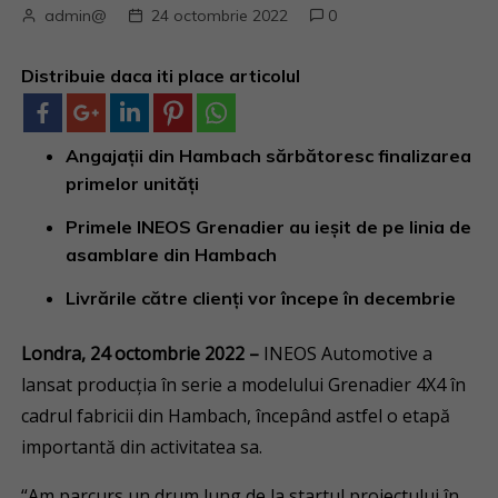
admin@
24 octombrie 2022
0
Distribuie daca iti place articolul
Angajații din Hambach sărbătoresc finalizarea
primelor unități
Primele INEOS Grenadier au ieșit de pe linia de
asamblare din Hambach
Livrările către clienți vor începe în decembrie
Londra, 24
octombrie
2022 –
INEOS Automotive a
lansat producția în serie a modelului Grenadier 4X4 în
cadrul fabricii din Hambach, începând astfel o etapă
importantă din activitatea sa.
“Am parcurs un drum lung de la startul proiectului în