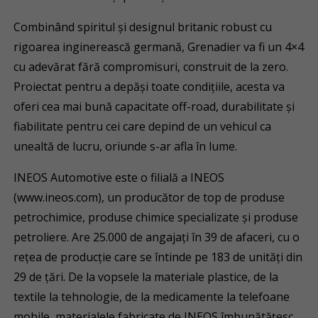
Combinând spiritul și designul britanic robust cu
rigoarea inginerească germană, Grenadier va fi un 4×4
cu adevărat fără compromisuri, construit de la zero.
Proiectat pentru a depăși toate condițiile, acesta va
oferi cea mai bună capacitate off-road, durabilitate și
fiabilitate pentru cei care depind de un vehicul ca
unealtă de lucru, oriunde s-ar afla în lume.
INEOS Automotive este o filială a INEOS
(www.ineos.com), un producător de top de produse
petrochimice, produse chimice specializate și produse
petroliere. Are 25.000 de angajați în 39 de afaceri, cu o
rețea de producție care se întinde pe 183 de unități din
29 de țări. De la vopsele la materiale plastice, de la
textile la tehnologie, de la medicamente la telefoane
mobile, materialele fabricate de INEOS îmbunătățesc