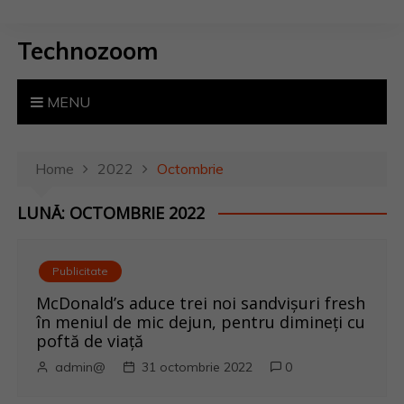
S
k
Technozoom
i
p
t
MENU
o
c
o
Home
2022
Octombrie
n
LUNĂ: OCTOMBRIE 2022
t
e
n
Publicitate
t
McDonald’s aduce trei noi sandvișuri fresh
în meniul de mic dejun, pentru dimineți cu
poftă de viață
admin@
31 octombrie 2022
0