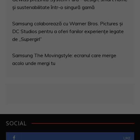
a
și sustenabilitate într-o singură gamă
r
Samsung colaborează cu Warner Bros. Pictures și
t
DC Studios pentru a oferi fanilor experiențe legate
i
de „Supergirl”
c
Samsung The Movingstyle: ecranul care merge
acolo unde mergi tu
o
l
e
SOCIAL
LIKE