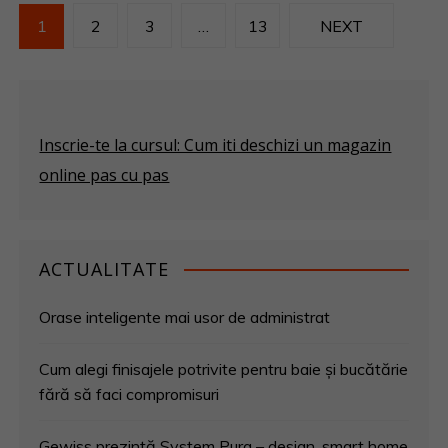
N
1
2
3
…
13
NEXT
a
v
i
Inscrie-te la cursul: Cum iti deschizi un magazin
online pas cu pas
g
a
r
ACTUALITATE
e
Orase inteligente mai usor de administrat
î
Cum alegi finisajele potrivite pentru baie și bucătărie
fără să faci compromisuri
n
Gewiss prezintă System Pura – design, smart home