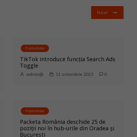
Next
Publicitate
TikTok introduce funcția Search Ads
Toggle
admin@
11 octombrie 2023
0
Publicitate
Packeta România deschide 25 de
poziții noi în hub-urile din Oradea și
București