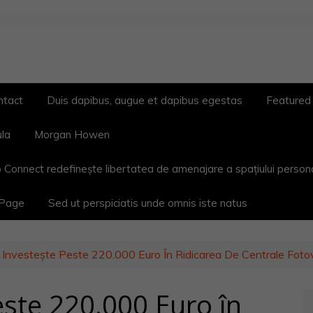
ntact
Duis dapibus, augue et dapibus egestas
Featured
ula
Morgan Howen
 Connect redefinește libertatea de amenajare a spațiului person
 Page
Sed ut perspiciatis unde omnis iste natus
a Investește Peste 220.000 Euro În Ridicarea De Centrale Fot
este 220.000 Euro în