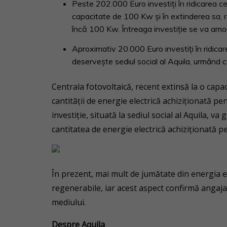
Peste 202.000 Euro investiți în ridicarea c
capacitate de 100 Kw și în extinderea sa, r
încă 100 Kw. Întreaga investiție se va amort
Aproximativ 20.000 Euro investiți în ridicar
deservește sediul social al Aquila, urmând c
Centrala fotovoltaică, recent extinsă la o capa
cantității de energie electrică achiziționată p
investiție, situată la sediul social al Aquila, 
cantitatea de energie electrică achiziționată p
În prezent, mai mult de jumătate din energia 
regenerabile, iar acest aspect confirmă anga
mediului.
Despre Aquila