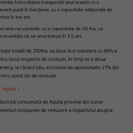
entralei fotovoltaice inaugurată anul acesta cu o
ecent pusă în funcțiune, cu o capacitate adițională de
iza în trei ani;
ea unei noi centrale, cu o capacitate de 30 Kw, ce
a investiția să se amortizeze în 3,5 ani.
citate totală de 200Kw, va duce la o reducere cu 60% a
entru locul respectiv de consum, în timp ce a doua
va genera, la rândul său, economii de aproximativ 27% din
entru acest loc de consum.
electrică consumată de Aquila provine din surse
jamentul companiei de reducere a impactului asupra