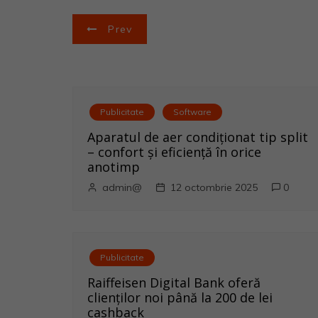
N
Prev
a
v
i
Publicitate
Software
Aparatul de aer condiționat tip split
g
– confort și eficiență în orice
anotimp
a
admin@
12 octombrie 2025
0
r
e
Publicitate
î
Raiffeisen Digital Bank oferă
n
clienților noi până la 200 de lei
cashback