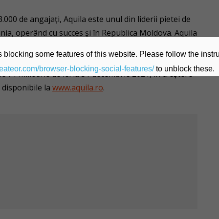
000 de angajați, Aquila este unul din liderii pietei de
nia, operând cu succes și în Republica Moldova. Aquila
ibuție și logistică, prin vânzarea de produse și servicii
 blocking some features of this website. Please follow the instru
u 13%, ajungând la 1.930 milioane lei, la finalul
heateor.com/browser-blocking-social-features/
to unblock these.
de 71 milioane de lei la 31 decembrie 2021, în creștere
 disponibile la
www.aquila.ro
.