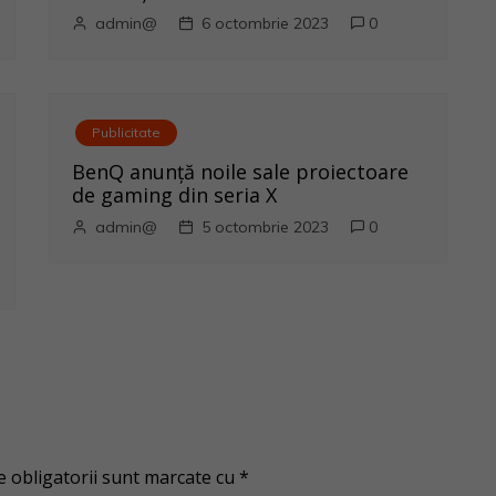
admin@
6 octombrie 2023
0
Publicitate
BenQ anunţă noile sale proiectoare
de gaming din seria X
admin@
5 octombrie 2023
0
 obligatorii sunt marcate cu
*