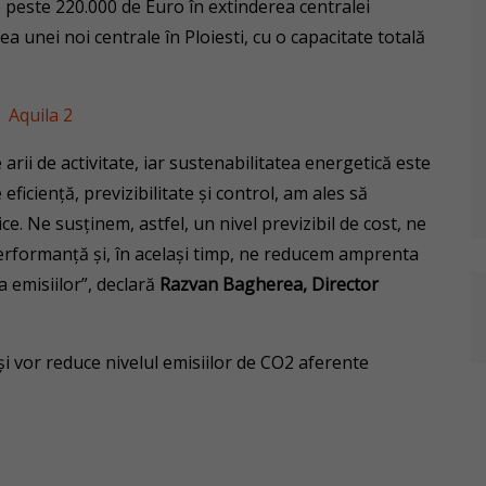
te peste 220.000 de Euro în extinderea centralei
ea unei noi centrale în Ploiesti, cu o capacitate totală
arii de activitate, iar sustenabilitatea energetică este
eficiență, previzibilitate și control, am ales să
ce. Ne susținem, astfel, un nivel previzibil de cost, ne
erformanță și, în același timp, ne reducem amprenta
 emisiilor”, declară
Razvan Bagherea, Director
 și vor reduce nivelul emisiilor de CO2 aferente