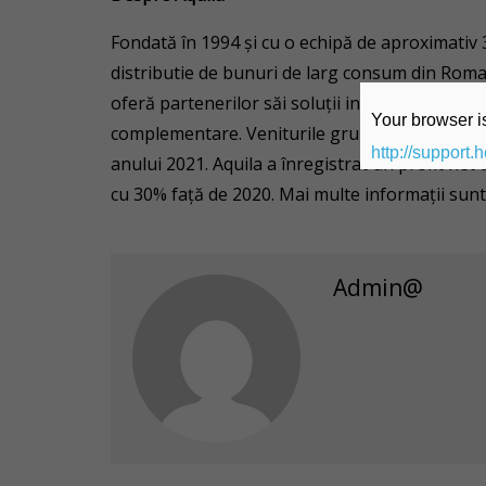
Fondată în 1994 și cu o echipă de aproximativ 3.
distributie de bunuri de larg consum din Roma
oferă partenerilor săi soluții integrate de distr
Your browser is
complementare. Veniturile grupului au crescut c
http://support.
anului 2021. Aquila a înregistrat un profit net 
cu 30% față de 2020. Mai multe informații sunt
Admin@