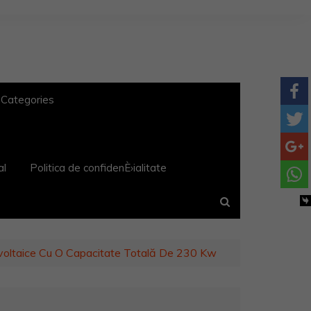
 Categories
al
Politica de confidenÈ›ialitate
ovoltaice Cu O Capacitate Totală De 230 Kw