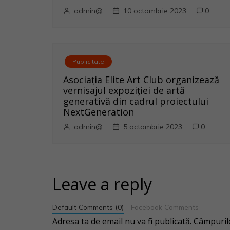
a
admin@
10 octombrie 2023
0
r
t
Publicitate
i
Asociația Elite Art Club organizează
vernisajul expoziției de artă
c
generativă din cadrul proiectului
NextGeneration
o
admin@
5 octombrie 2023
0
l
e
Leave a reply
Default Comments (0)
Facebook Comments
Adresa ta de email nu va fi publicată.
Câmpurile