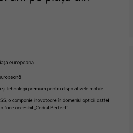
piaţa europeană
a europeană
ţii şi tehnologii premium pentru dispozitivele mobile
SS, o companie inovatoare în domeniul opticii, astfel
a face accesibil „Cadrul Perfect“