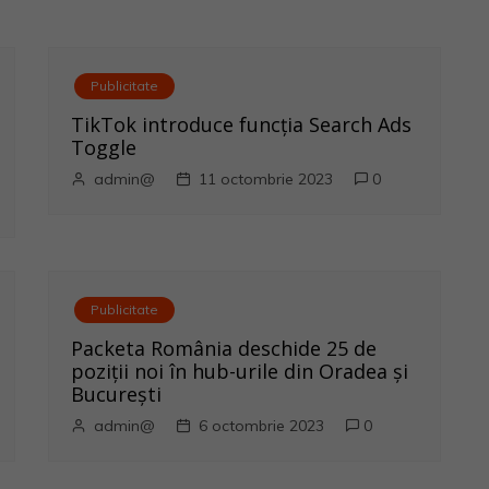
Publicitate
TikTok introduce funcția Search Ads
Toggle
admin@
11 octombrie 2023
0
Publicitate
Packeta România deschide 25 de
poziții noi în hub-urile din Oradea și
București
admin@
6 octombrie 2023
0