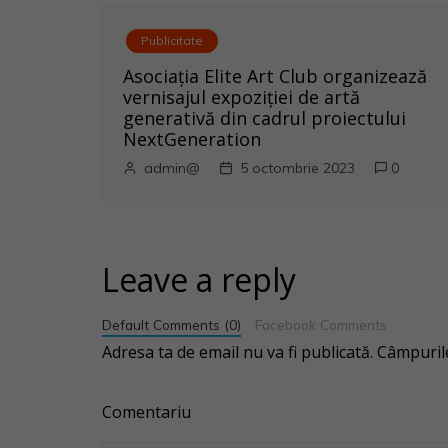
t
Publicitate
i
Asociația Elite Art Club organizează
vernisajul expoziției de artă
c
generativă din cadrul proiectului
NextGeneration
o
admin@
5 octombrie 2023
0
l
e
Leave a reply
Default Comments (0)
Facebook Comments
Adresa ta de email nu va fi publicată.
Câmpurile
Comentariu