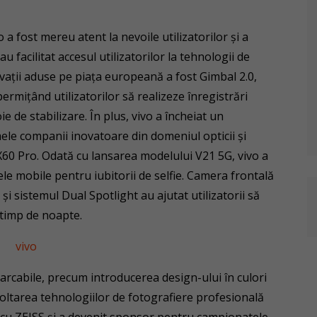
 a fost mereu atent la nevoile utilizatorilor şi a
facilitat accesul utilizatorilor la tehnologii de
vaţii aduse pe piaţa europeană a fost Gimbal 2.0,
ermiţând utilizatorilor să realizeze înregistrări
 de stabilizare. În plus, vivo a încheiat un
mele companii inovatoare din domeniul opticii şi
X60 Pro. Odată cu lansarea modelului V21 5G, vivo a
ele mobile pentru iubitorii de selfie. Camera frontală
i sistemul Dual Spotlight au ajutat utilizatorii să
e timp de noapte.
marcabile, precum introducerea design-ului în culori
oltarea tehnologiilor de fotografiere profesională