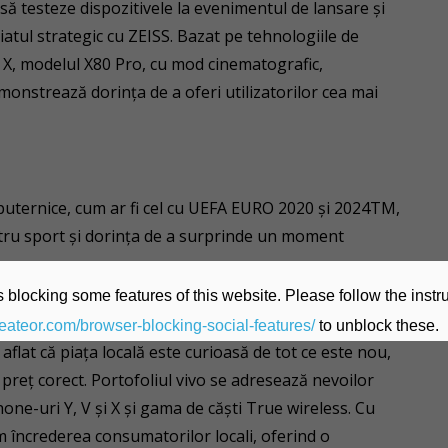
să testeze dispozitivele la evenimentul de lansare şi
iatul strategic cu ZEISS. Bazat pe tehnologiile de
o X, modelul X80 Pro, cu mod cinematografic,
monstrează dorinţa de a oferi utilizatorilor cea mai
 puternice, cum ar fi cel cu UEFA EURO 2020 şi 2024TM,
tru sport şi dorinţa de a surprinde un moment
 blocking some features of this website. Please follow the instru
heateor.com/browser-blocking-social-features/
to unblock these.
aflat că piața locală este curioasă de tot ce este nou,
n preț corect. Portofoliul vivo se adresează nevoilor
phone-uri Y, V și X și gama de căști True wireless. Cu
ăm încrederea consumatorilor locali, oferind o