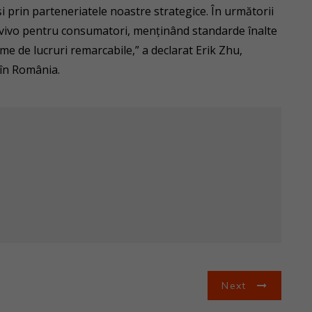
i prin parteneriatele noastre strategice. În următorii
vivo pentru consumatori, menținând standarde înalte
e de lucruri remarcabile,” a declarat Erik Zhu,
 în România.
Next