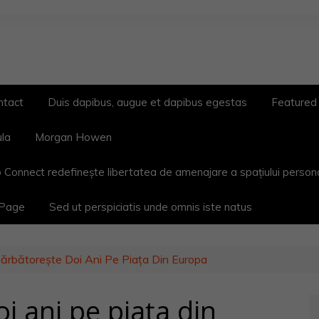
ntact
Duis dapibus, augue et dapibus egestas
Featured
ula
Morgan Howen
 Connect redefinește libertatea de amenajare a spațiului person
 Page
Sed ut perspiciatis unde omnis iste natus
ărbătoreşte Doi Ani Pe Piaţa Din Europa
i ani pe piaţa din