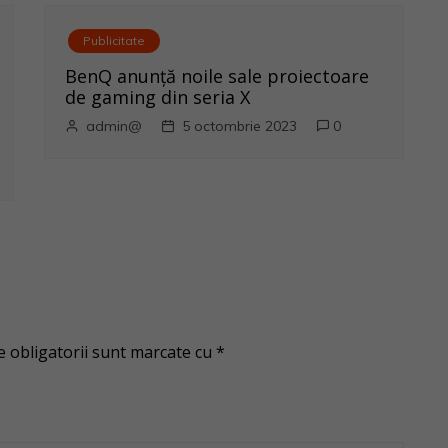
Publicitate
BenQ anunţă noile sale proiectoare
de gaming din seria X
admin@
5 octombrie 2023
0
 obligatorii sunt marcate cu
*