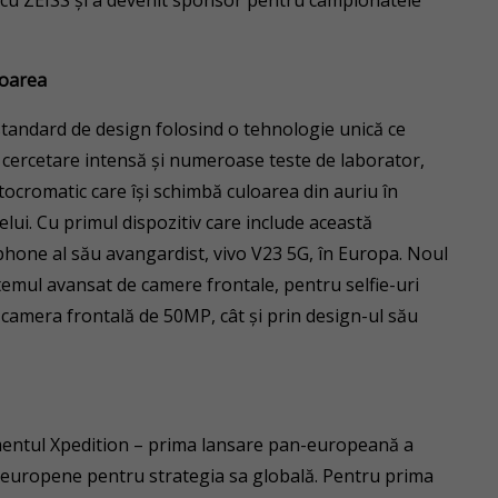
l cu ZEISS şi a devenit sponsor pentru campionatele
loarea
 standard de design folosind o tehnologie unică ce
 cercetare intensă şi numeroase teste de laborator,
tocromatic care îşi schimbă culoarea din auriu în
lui. Cu primul dispozitiv care include această
tphone al său avangardist, vivo V23 5G, în Europa. Noul
stemul avansat de camere frontale, pentru selfie-uri
camera frontală de 50MP, cât şi prin design-ul său
nimentul Xpedition – prima lansare pan-europeană a
i europene pentru strategia sa globală. Pentru prima