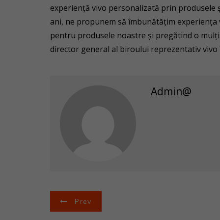
experiență vivo personalizată prin produsele ș
ani, ne propunem să îmbunătățim experiența 
pentru produsele noastre și pregătind o mulțim
director general al biroului reprezentativ vivo
Admin@
N
Prev