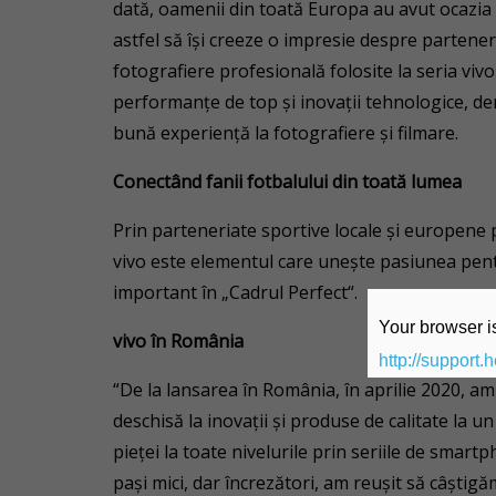
dată, oamenii din toată Europa au avut ocazia 
astfel să îşi creeze o impresie despre partener
fotografiere profesională folosite la seria viv
performanţe de top şi inovaţii tehnologice, de
bună experienţă la fotografiere şi filmare.
Conectând fanii fotbalului din toată lumea
Prin parteneriate sportive locale şi europene
vivo este elementul care uneşte pasiunea pen
important în „Cadrul Perfect“.
Your browser is
vivo în România
http://support.
“De la lansarea în România, în aprilie 2020, am 
deschisă la inovații și produse de calitate la u
pieței la toate nivelurile prin seriile de smart
pași mici, dar încrezători, am reușit să câștig