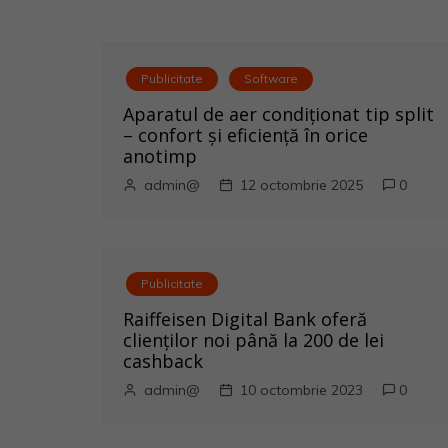
a
v
i
Publicitate
Software
Aparatul de aer condiționat tip split
g
– confort și eficiență în orice
anotimp
a
admin@
12 octombrie 2025
0
r
e
Publicitate
î
Raiffeisen Digital Bank oferă
n
clienților noi până la 200 de lei
cashback
a
admin@
10 octombrie 2023
0
r