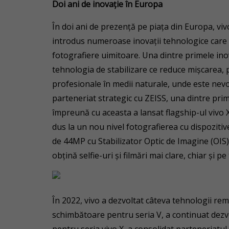
Doi ani de inovaţie în Europa
În doi ani de prezenţă pe piaţa din Europa, vivo
introdus numeroase inovaţii tehnologice care au 
fotografiere uimitoare. Una dintre primele ino
tehnologia de stabilizare ce reduce mişcarea, p
profesionale în medii naturale, unde este nevoie
parteneriat strategic cu ZEISS, una dintre pri
împreună cu aceasta a lansat flagship-ul vivo 
dus la un nou nivel fotografierea cu dispozitiv
de 44MP cu Stabilizator Optic de Imagine (OIS) ş
obţină selfie-uri şi filmări mai clare, chiar şi p
În 2022, vivo a dezvoltat câteva tehnologii re
schimbătoare pentru seria V, a continuat dezv