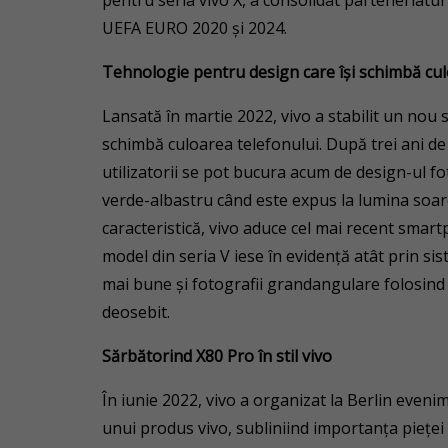
pentru seria vivo X, a consolidat parteneriatu
UEFA EURO 2020 şi 2024.
Tehnologie pentru design care îşi schimbă cu
Lansată în martie 2022, vivo a stabilit un nou
schimbă culoarea telefonului. După trei ani de
utilizatorii se pot bucura acum de design-ul fo
verde-albastru când este expus la lumina soare
caracteristică, vivo aduce cel mai recent smar
model din seria V iese în evidenţă atât prin si
mai bune şi fotografii grandangulare folosind 
deosebit.
Sărbătorind X80 Pro în stil vivo
În iunie 2022, vivo a organizat la Berlin eve
unui produs vivo, subliniind importanţa pieţe