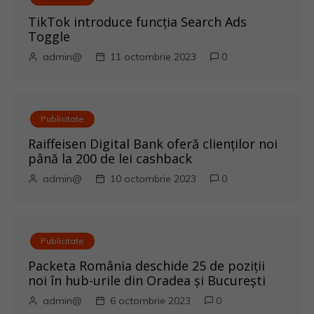
e
TikTok introduce funcția Search Ads
Toggle
î
admin@
11 octombrie 2023
0
n
a
Publicitate
r
Raiffeisen Digital Bank oferă clienților noi
până la 200 de lei cashback
t
admin@
10 octombrie 2023
0
i
c
Publicitate
o
Packeta România deschide 25 de poziții
noi în hub-urile din Oradea și București
l
admin@
6 octombrie 2023
0