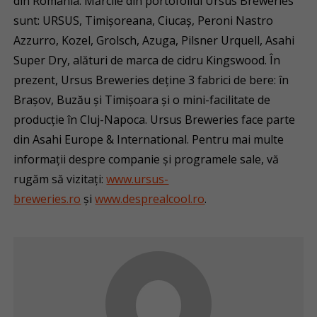
din România. Mărcile din portofoliul Ursus Breweries
sunt: URSUS, Timișoreana, Ciucaș, Peroni Nastro
Azzurro, Kozel, Grolsch, Azuga, Pilsner Urquell, Asahi
Super Dry, alături de marca de cidru Kingswood. În
prezent, Ursus Breweries deține 3 fabrici de bere: în
Brașov, Buzău și Timișoara și o mini-facilitate de
producție în Cluj-Napoca. Ursus Breweries face parte
din Asahi Europe & International. Pentru mai multe
informații despre companie și programele sale, vă
rugăm să vizitați:
www.ursus-
breweries.ro
și
www.desprealcool.ro
.