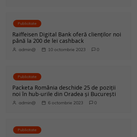
n
a
Publicitate
r
Raiffeisen Digital Bank oferă clienților noi
până la 200 de lei cashback
t
admin@
10 octombrie 2023
0
i
c
Publicitate
o
Packeta România deschide 25 de poziții
noi în hub-urile din Oradea și București
l
admin@
6 octombrie 2023
0
e
Publicitate