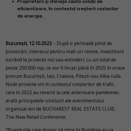
Proprietarii și chiriașii caută soluții de
eficientizare, în contextul creșterii costurilor
de energie.
București, 12.10.2022
– După o perioadă plină de
provocări, interesul pentru mall-uri revine, investitorii
lucrând la proiecte noi sau extinderi, cu un total de
peste 250.000 mp, ce vor fi livrați până în 2025 în orașe
precum București, Iași, Craiova, Pitești sau Alba-Iulia.
Noile proiecte vin în contextul creșterilor de trafic,
care în 2022 au revenit la cele anterioare pandemiei,
arată principalele concluzii ale evenimentului
organizat ieri de BUCHAREST REAL ESTATE CLUB,
The New Retail Conference.
”Brandurile care doresc să intre în România au ca