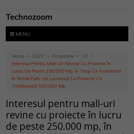
S
k
Technozoom
i
p
t
MENU
o
c
o
Home
2022
Octombrie
12
n
Interesul Pentru Mall-Uri Revine Cu Proiecte În
t
Lucru De Peste 250.000 Mp, În Timp Ce Investitorii
e
În Retail Park-Uri Lucrează La Proiecte Ce
n
Totalizează 500.000 Mp
t
Interesul pentru mall-uri
revine cu proiecte în lucru
de peste 250.000 mp, în