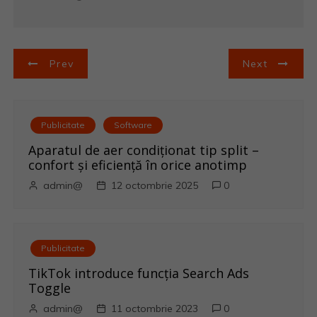
N
Prev
Next
a
v
Publicitate
Software
i
Aparatul de aer condiționat tip split –
confort și eficiență în orice anotimp
g
admin@
12 octombrie 2025
0
a
r
Publicitate
e
TikTok introduce funcția Search Ads
Toggle
î
admin@
11 octombrie 2023
0