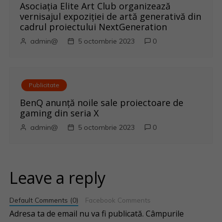
Asociația Elite Art Club organizează
vernisajul expoziției de artă generativă din
cadrul proiectului NextGeneration
admin@
5 octombrie 2023
0
Publicitate
BenQ anunţă noile sale proiectoare de
gaming din seria X
admin@
5 octombrie 2023
0
Leave a reply
Default Comments (0)
Facebook Comments
Adresa ta de email nu va fi publicată.
Câmpurile