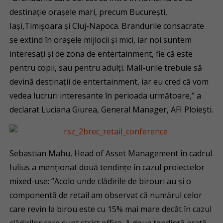
destinaţie orașele mari, precum Bucureşti,
Iaşi,Timişoara şi Cluj-Napoca. Brandurile consacrate
se extind în oraşele mijlocii şi mici, iar noi suntem
interesaţi şi de zona de entertainment, fie că este
pentru copii, sau pentru adulţi. Mall-urile trebuie să
devină destinaţii de entertainment, iar eu cred că vom
vedea lucruri interesante în perioada următoare,” a
declarat Luciana Giurea, General Manager, AFI Ploiești.
Sebastian Mahu, Head of Asset Management în cadrul
Iulius a menționat două tendințe în cazul proiectelor
mixed-use: ”Acolo unde clădirile de birouri au şi o
componentă de retail am observat că numărul celor
care revin la birou este cu 15% mai mare decât în cazul