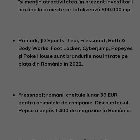
își mențin atractivitatea, în prezent investitorii
lucrând la proiecte ce totalizează 500.000 mp.
Primark, JD Sports, Tedi, Fressnapf, Bath &
Body Works, Foot Locker, Cyberjump, Popeyes
și Poke House sunt brandurile nou intrate pe
piața din România în 2022
.
Fressnapf: românii cheltuie lunar 39 EUR
pentru animalele de companie. Discounter-ul
Pepco a depășit 400 de magazine în România.