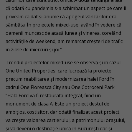
clădirilor care sunt strict office. A doua tendință arată
că odată cu pandemia s-a schimbat un aspect pe care îl
priveam ca dat şi anume că apogeul vânzărilor era
sâmbăta. În proiectele mixed-use, având în vedere că
oamenii muncesc de acasă lunea și vinerea, corelând
activitățile de weekend, am remarcat creșteri de trafic
în zilele de miercuri și joi.”
Trendul proiectelor mixed-use se observă și în cazul
One United Properties, care lucrează la proiecte
precum reabilitarea și modernizarea halei Ford în
cadrul One Floreasca City sau One Cotroceni Park.
”Hala Ford va fi restaurată integral, fiind un
monument de clasa A. Este un proiect destul de
ambițios, costisitor, dar odată finalizat acest proiect,
va creşte valoarea cartierului, a patrimonului oraşului,
și va deveni o destinaţie unică în Bucureşti dar şi