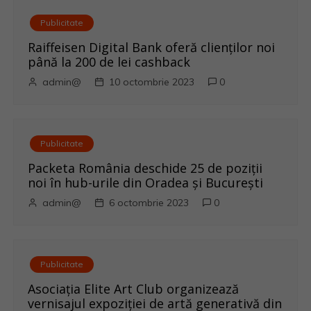
a
Publicitate
r
Raiffeisen Digital Bank oferă clienților noi
până la 200 de lei cashback
t
admin@
10 octombrie 2023
0
i
c
Publicitate
o
Packeta România deschide 25 de poziții
noi în hub-urile din Oradea și București
l
admin@
6 octombrie 2023
0
e
Publicitate
Asociația Elite Art Club organizează
vernisajul expoziției de artă generativă din