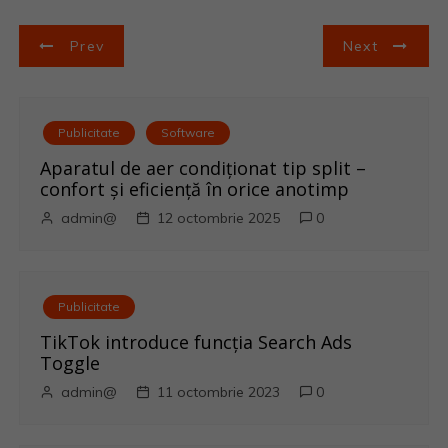
N
Prev
Next
a
v
Publicitate
Software
i
Aparatul de aer condiționat tip split –
confort și eficiență în orice anotimp
g
admin@
12 octombrie 2025
0
a
r
Publicitate
e
TikTok introduce funcția Search Ads
Toggle
î
admin@
11 octombrie 2023
0
n