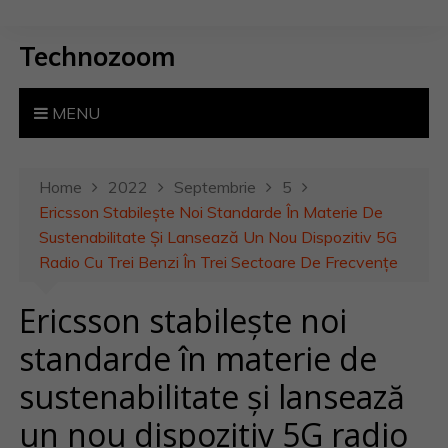
S
k
Technozoom
i
p
t
MENU
o
c
o
Home
2022
Septembrie
5
n
Ericsson Stabilește Noi Standarde În Materie De
t
Sustenabilitate Și Lansează Un Nou Dispozitiv 5G
e
Radio Cu Trei Benzi În Trei Sectoare De Frecvențe
n
Ericsson stabilește noi
t
standarde în materie de
sustenabilitate și lansează
un nou dispozitiv 5G radio