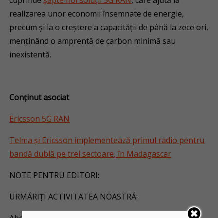
cuprinde
șapte noi soluții 5G RAN
, care ajută la
realizarea unor economii însemnate de energie,
precum și la o creștere a capacității de până la zece ori,
menținând o amprentă de carbon minimă sau
inexistentă.
Conținut asociat
Ericsson 5G RAN
Telma și Ericsson implementează primul radio pentru
bandă dublă pe trei sectoare, în Madagascar
NOTE PENTRU EDITORI:
URMĂRIȚI ACTIVITATEA NOASTRĂ: