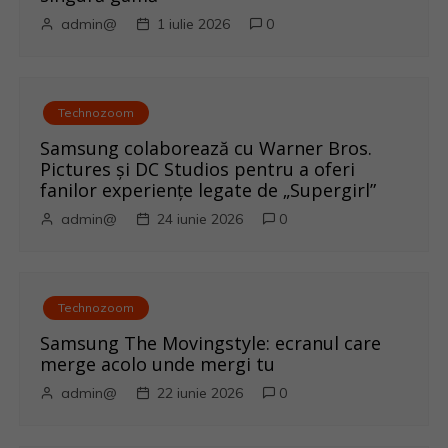
t
admin@
1 iulie 2026
0
i
c
Technozoom
o
Samsung colaborează cu Warner Bros.
Pictures și DC Studios pentru a oferi
l
fanilor experiențe legate de „Supergirl”
e
admin@
24 iunie 2026
0
Technozoom
Samsung The Movingstyle: ecranul care
merge acolo unde mergi tu
admin@
22 iunie 2026
0