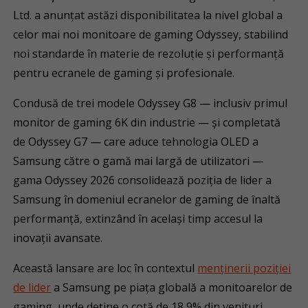
Ltd. a anunțat astăzi disponibilitatea la nivel global a
celor mai noi monitoare de gaming Odyssey, stabilind
noi standarde în materie de rezoluție și performanță
pentru ecranele de gaming și profesionale.
Condusă de trei modele Odyssey G8 — inclusiv primul
monitor de gaming 6K din industrie — și completată
de Odyssey G7 — care aduce tehnologia OLED a
Samsung către o gamă mai largă de utilizatori —
gama Odyssey 2026 consolidează poziția de lider a
Samsung în domeniul ecranelor de gaming de înaltă
performanță, extinzând în același timp accesul la
inovații avansate.
Această lansare are loc în contextul
menținerii poziției
de lider
a Samsung pe piața globală a monitoarelor de
gaming, unde deține o cotă de 18,9% din venituri.