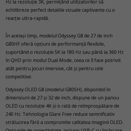
Hz la rezoluție 3K, permițând utilizatorilor să
echilibreze perfect detaliile vizuale captivante cu o
reacție ultra-rapidă.
În același timp, modelul Odyssey G8 de 27 de inch
G80HF oferă opțiuni de performanță flexibile,
suportând o rezoluție 5K la 180 Hz sau până la 360 Hz
în QHD prin modul Dual Mode, ceea ce îl face potrivit
atât pentru jocuri imersive, cât și pentru cele
competitive.
Odyssey OLED G8 (modelul G80SH), disponibil în
dimensiuni de 27 și 32 de inch, dispune de un panou
OLED cu rezoluție 4K și o rată de reîmprospătare de
240 Hz. Tehnologia Glare Free reduce semnificativ
strălucirea fără a compromite calitatea imaginii OLED.
Opțiunile de conectivitate, inclusiv USB-C cu încărcare