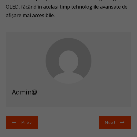
OLED, făcând în același timp tehnologiile avansate de
afișare mai accesibile.
Admin@
N
Prev
Next
a