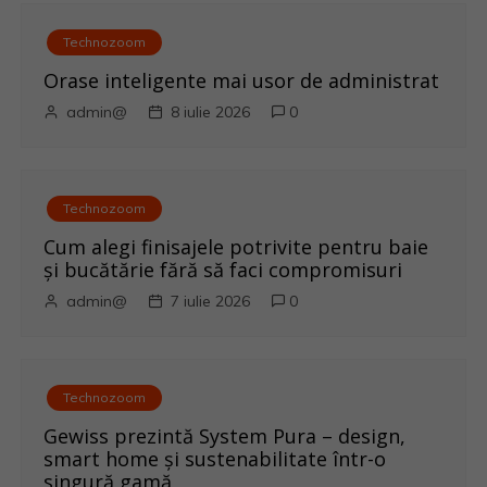
v
Technozoom
i
Orase inteligente mai usor de administrat
admin@
8 iulie 2026
0
g
a
Technozoom
r
Cum alegi finisajele potrivite pentru baie
e
și bucătărie fără să faci compromisuri
admin@
7 iulie 2026
0
î
n
a
Technozoom
Gewiss prezintă System Pura – design,
r
smart home și sustenabilitate într-o
singură gamă