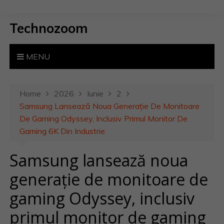
S
k
Technozoom
i
p
t
MENU
o
c
o
Home
2026
Iunie
2
n
Samsung Lansează Noua Generație De Monitoare
t
De Gaming Odyssey, Inclusiv Primul Monitor De
e
Gaming 6K Din Industrie
n
Samsung lansează noua
t
generație de monitoare de
gaming Odyssey, inclusiv
primul monitor de gaming