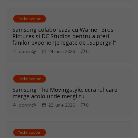
i
c
Technozoom
o
Samsung colaborează cu Warner Bros.
Pictures și DC Studios pentru a oferi
l
fanilor experiențe legate de „Supergirl”
e
admin@
24 iunie 2026
0
Technozoom
Samsung The Movingstyle: ecranul care
merge acolo unde mergi tu
admin@
22 iunie 2026
0
Technozoom