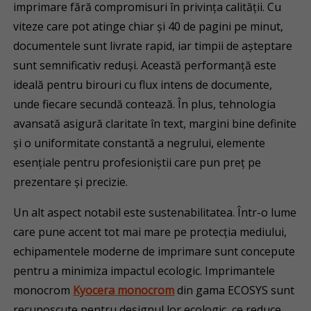
imprimare fără compromisuri în privința calității. Cu
viteze care pot atinge chiar și 40 de pagini pe minut,
documentele sunt livrate rapid, iar timpii de așteptare
sunt semnificativ reduși. Această performanță este
ideală pentru birouri cu flux intens de documente,
unde fiecare secundă contează. În plus, tehnologia
avansată asigură claritate în text, margini bine definite
și o uniformitate constantă a negrului, elemente
esențiale pentru profesioniștii care pun preț pe
prezentare și precizie.
Un alt aspect notabil este sustenabilitatea. Într-o lume
care pune accent tot mai mare pe protecția mediului,
echipamentele moderne de imprimare sunt concepute
pentru a minimiza impactul ecologic. Imprimantele
monocrom
Kyocera
monocrom
din gama ECOSYS sunt
recunoscute pentru designul lor ecologic, ce reduce