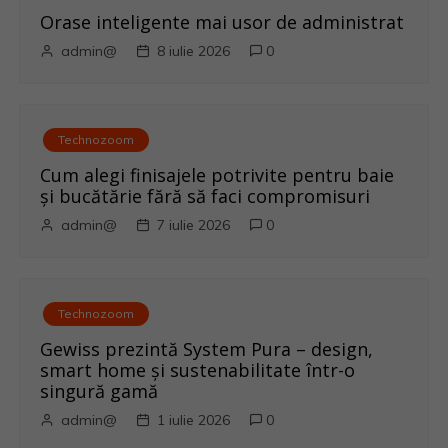
i
Orase inteligente mai usor de administrat
admin@
8 iulie 2026
0
g
a
Technozoom
r
Cum alegi finisajele potrivite pentru baie
e
și bucătărie fără să faci compromisuri
admin@
7 iulie 2026
0
î
n
a
Technozoom
Gewiss prezintă System Pura – design,
r
smart home și sustenabilitate într-o
singură gamă
t
admin@
1 iulie 2026
0