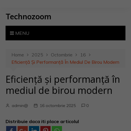
S
k
Technozoom
i
p
t
MENU
o
c
o
Home
2025
Octombrie
16
n
Eficiență Și Performanță În Mediul De Birou Modern
t
Eficiență și performanță în
e
n
mediul de birou modern
t
admin@
16 octombrie 2025
0
Distribuie daca iti place articolul