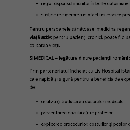
regla răspunsul imunitar în bolile autoimune 
susține recuperarea în afecțiuni cronice pre
Pentru persoanele sănătoase, medicina rege
viață activ
; pentru pacienți cronici, poate fi o ș
calitatea vieții.
SIMEDICAL – legătura dintre pacienții români ș
Prin parteneriatul încheiat cu
Liv Hospital Ist
cale rapidă și sigură pentru a beneficia de ex
de:
analiza și traducerea dosarelor medicale,
prezentarea cazului către profesor,
explicarea procedurilor, costurilor și pașilor