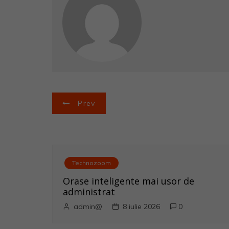
N
Prev
a
v
i
Technozoom
Orase inteligente mai usor de
g
administrat
a
admin@
8 iulie 2026
0