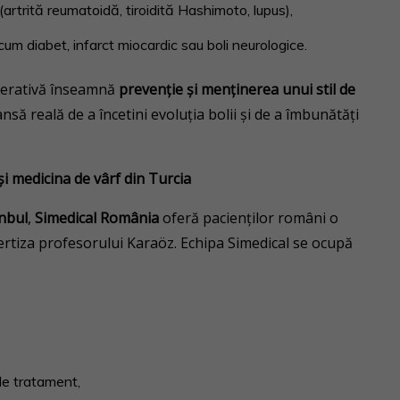
(artrită reumatoidă, tiroidită Hashimoto, lupus),
cum diabet, infarct miocardic sau boli neurologice.
nerativă înseamnă
prevenție și menținerea unui stil de
ansă reală de a încetini evoluția bolii și de a îmbunătăți
i medicina de vârf din Turcia
anbul
,
Simedical România
oferă pacienților români o
pertiza profesorului Karaöz. Echipa Simedical se ocupă
 de tratament,