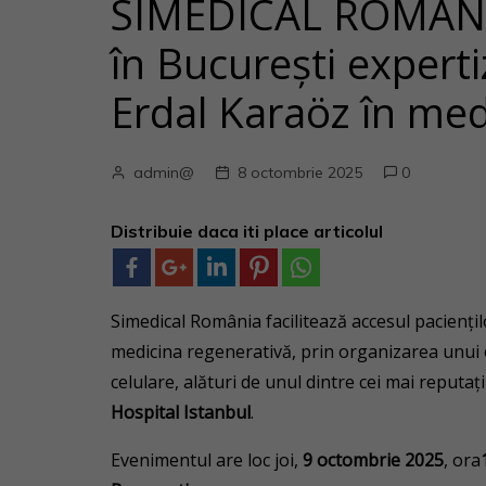
SIMEDICAL ROMÂNIA
în București experti
Erdal Karaöz în med
admin@
8 octombrie 2025
0
Distribuie daca iti place articolul
Simedical România facilitează accesul pacienți
medicina regenerativă, prin organizarea unui ev
celulare, alături de unul dintre cei mai reputați
Hospital Istanbul
.
Evenimentul are loc joi,
9 octombrie 2025
, ora