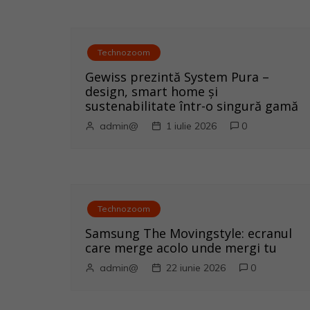
r
e
Technozoom
î
Gewiss prezintă System Pura –
n
design, smart home și
sustenabilitate într-o singură gamă
a
admin@
1 iulie 2026
0
r
t
i
Technozoom
Samsung The Movingstyle: ecranul
c
care merge acolo unde mergi tu
o
admin@
22 iunie 2026
0
l