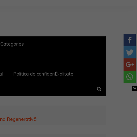
 Categories
al
Politica de confidenÈ›ialitate
ina Regenerativă