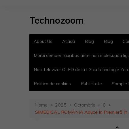
S
k
Technozoom
i
p
t
o
About Us
Acasa
Blog
Blog
Co
c
o
Morbi semper faucibus ante, non malesuada lig
n
t
Noul televizor OLED de la LG cu tehnologie Zero
e
n
Politica de cookies
Publicitate
Sample
t
Home
2025
Octombrie
8
SIMEDICAL ROMÂNIA Aduce În Premieră În Buc