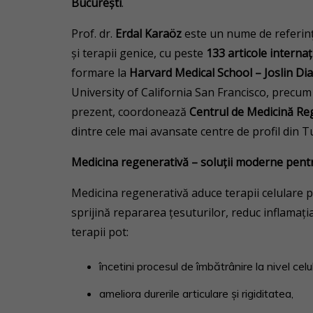
București
.
Prof. dr.
Erdal Karaöz
este un nume de referință 
și terapii genice, cu peste
133 articole interna
formare la
Harvard Medical School – Joslin Di
University of California San Francisco, precum
prezent, coordonează
Centrul de Medicină Reg
dintre cele mai avansate centre de profil din Tu
Medicina regenerativă – soluții moderne pentru
Medicina regenerativă aduce terapii celulare 
sprijină repararea țesuturilor, reduc inflamați
terapii pot:
încetini procesul de îmbătrânire la nivel celul
ameliora durerile articulare și rigiditatea,