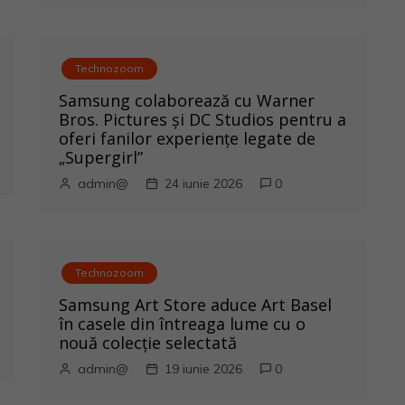
Technozoom
Samsung colaborează cu Warner
Bros. Pictures și DC Studios pentru a
oferi fanilor experiențe legate de
„Supergirl”
admin@
24 iunie 2026
0
Technozoom
Samsung Art Store aduce Art Basel
în casele din întreaga lume cu o
nouă colecție selectată
admin@
19 iunie 2026
0