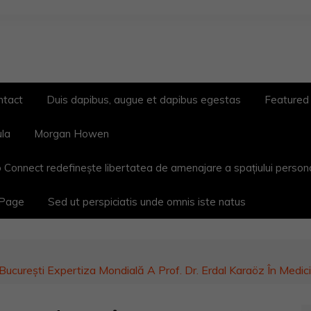
ntact
Duis dapibus, augue et dapibus egestas
Featured
ula
Morgan Howen
 Connect redefinește libertatea de amenajare a spațiului person
 Page
Sed ut perspiciatis unde omnis iste natus
urești Expertiza Mondială A Prof. Dr. Erdal Karaöz În Medic