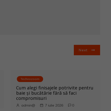
Next
Technozoom
Cum alegi finisajele potrivite pentru
baie și bucătărie fără să faci
compromisuri
admin@
7 iulie 2026
0