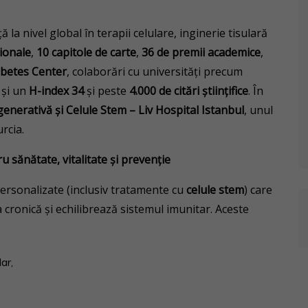
la nivel global în terapii celulare, inginerie tisulară
ționale
,
10 capitole de carte
,
36 de premii academice
,
abetes Center
, colaborări cu universități precum
 și un
H-index 34
și peste
4.000 de citări științifice
. În
enerativă și Celule Stem – Liv Hospital Istanbul
, unul
rcia.
 sănătate, vitalitate și prevenție
personalizate (inclusiv tratamente cu
celule stem
) care
a cronică și echilibrează sistemul imunitar. Aceste
ar,