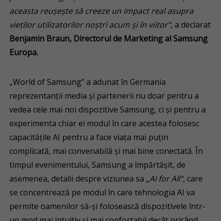
aceasta reușește să creeze un impact real asupra
vieților utilizatorilor noștri acum și în viitor”
, a declarat
Benjamin Braun, Directorul de Marketing al Samsung
Europa.
„World of Samsung” a adunat în Germania
reprezentanții media și partenerii nu doar pentru a
vedea cele mai noi dispozitive Samsung, ci și pentru a
experimenta chiar ei modul în care acestea folosesc
capacitățile AI pentru a face viața mai puțin
complicată, mai convenabilă și mai bine conectată. În
timpul evenimentului, Samsung a împărtășit, de
asemenea, detalii despre viziunea sa
„AI for All”
, care
se concentrează pe modul în care tehnologia AI va
permite oamenilor să-și folosească dispozitivele într-
un mod mai intuitiv și mai confortabil decât oricând