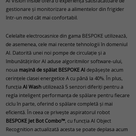
AI Vision Inside oferă o experiență satisfăcătoare de
gestionare și monitorizare a alimentelor din frigider
într-un mod cât mai confortabil.
Celelalte electrocasnice din gama BESPOKE utilizează,
de asemenea, cele mai recente tehnologii în domeniul
AI. Datorită unei noi pompe de circulație și a
îmbunătățirilor AI aduse algoritmilor software-ului,
noua
mașină de spălat BESPOKE AI
depășește acum
cerințele clasei energetice A cu până la 40%. În plus,
funcția
AI Wash
utilizează 5 senzori diferiți pentru a
regla inteligent performanța de spălare pentru fiecare
ciclu în parte, oferind o spălare completă și mai
eficientă. În ceea ce privește aspiratorul robot
BESPOKE Jet Bot Combo™
, cu funcția AI Object
Recognition actualizată acesta se poate deplasa acum