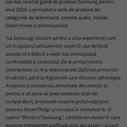
cea mai recentă gamă de produse Samsung pentru
anul 2024, cuprinzând o serie de produse din
categoriile de televizoare, sisteme audio, mobile,
Smart Home și electrocasnice.
“La Samsung, inovăm pentru a crea experiențe care
vin în ajutorul utilizatorilor noștri în așa fel încât
aceștia să trăiască o viață mai avantajoasă,
confortabilă și conectată. De la primul nostru
smartphone cu AI și televizoarele QLED pe primul loc
în vânzări
, până la frigiderele care folosesc tehnologia
AI pentru a monitoriza alimentele din interior și
pentru a vă ajuta să țineți evidența listei de
cumpărături, produsele noastre prind viață prin
puterea SmartThings și inovația în domeniul AI. În
cadrul “World of Samsung”, sărbătorim modul în care
puterea inteligenței artificiale este aici astăzi – și cum