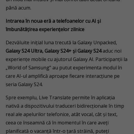
până acum.
Intrarea în noua eră a telefoanelor cu AI și
îmbunătățirea experiențelor zilnice
Dezvăluite inițial luna trecută la Galaxy Unpacked,
Galaxy S24 Ultra, Galaxy S24+ și Galaxy S24
aduc noi
experiențe mobile cu ajutorul Galaxy AI. Participanții la
„World of Samsung” au putut experimenta modul în
care AI-ul amplifică aproape fiecare interacțiune pe
seria Galaxy S24.
Spre exemplu, Live Translate permite în aplicația
nativă a dispozitivului traduceri bidirecționale în timp
real ale apelurilor telefonice, atât vocal, cât și text,
ceea ce înseamnă că în momentul în care aveți
planificată o vacanță într-o țară străină, puteți