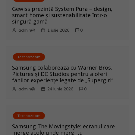
a
Gewiss prezintă System Pura – design,
r
smart home și sustenabilitate într-o
singură gamă
t
admin@
1 iulie 2026
0
i
c
Technozoom
o
Samsung colaborează cu Warner Bros.
Pictures și DC Studios pentru a oferi
l
fanilor experiențe legate de „Supergirl”
e
admin@
24 iunie 2026
0
Technozoom
Samsung The Movingstyle: ecranul care
merge acolo unde mergi tu