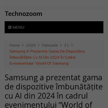
S
k
Technozoom
i
p
t
MENU
o
c
o
Home
2024
Februarie
21
n
Samsung A Prezentat Gama De Dispozitive
t
Îmbunătățite Cu AI Din 2024 În Cadrul
e
Evenimentului “World Of Samsung”
n
Samsung a prezentat gama
t
de dispozitive îmbunătățite
cu AI din 2024 în cadrul
evenimentului “World of