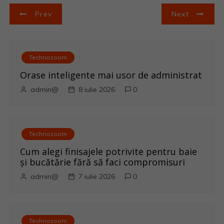
N
Prev
Next
a
v
Technozoom
i
Orase inteligente mai usor de administrat
admin@
8 iulie 2026
0
g
a
Technozoom
r
Cum alegi finisajele potrivite pentru baie
e
și bucătărie fără să faci compromisuri
admin@
7 iulie 2026
0
î
n
Technozoom