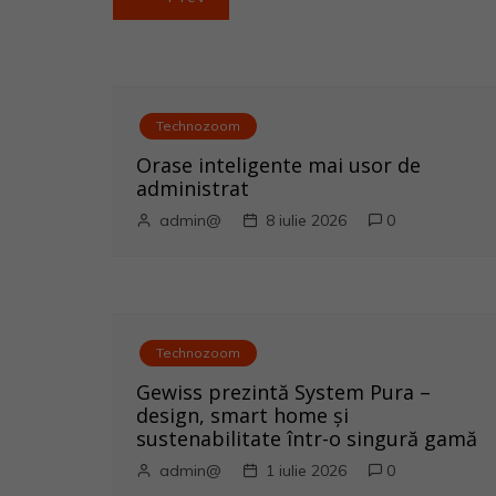
a
v
i
Technozoom
Orase inteligente mai usor de
g
administrat
a
admin@
8 iulie 2026
0
r
e
Technozoom
î
Gewiss prezintă System Pura –
n
design, smart home și
sustenabilitate într-o singură gamă
a
admin@
1 iulie 2026
0