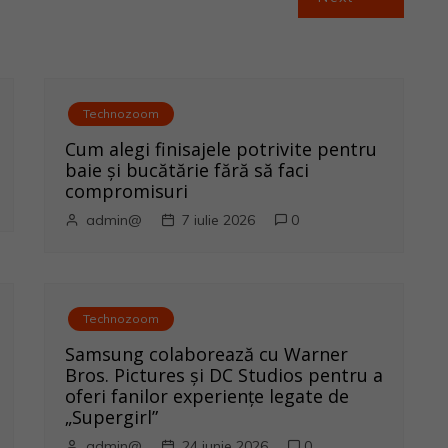
Technozoom
Cum alegi finisajele potrivite pentru
baie și bucătărie fără să faci
compromisuri
admin@
7 iulie 2026
0
Technozoom
Samsung colaborează cu Warner
Bros. Pictures și DC Studios pentru a
oferi fanilor experiențe legate de
„Supergirl”
admin@
24 iunie 2026
0