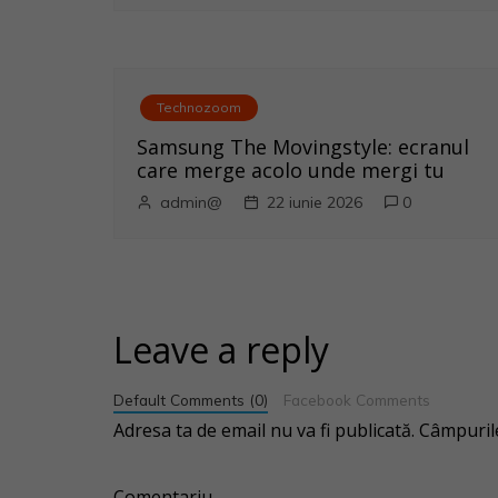
r
t
i
Technozoom
Samsung The Movingstyle: ecranul
c
care merge acolo unde mergi tu
o
admin@
22 iunie 2026
0
l
e
Leave a reply
Default Comments (0)
Facebook Comments
Adresa ta de email nu va fi publicată.
Câmpurile
Comentariu