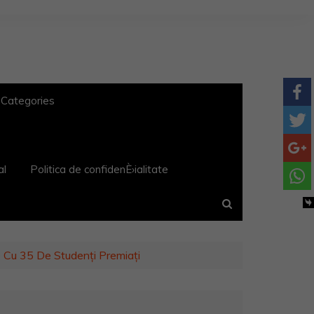
 Categories
al
Politica de confidenÈ›ialitate
 Cu 35 De Studenți Premiați