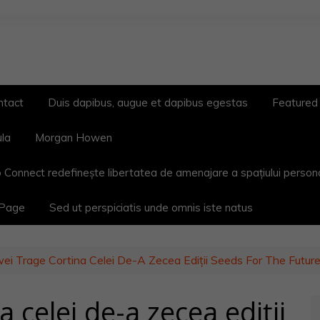
ntact
Duis dapibus, augue et dapibus egestas
Featured
ula
Morgan Howen
 Connect redefinește libertatea de amenajare a spațiului person
 Page
Sed ut perspiciatis unde omnis iste natus
ei Trage Cortina Celei De-A Zecea Ediții Seeds For The Future
 celei de-a zecea ediții