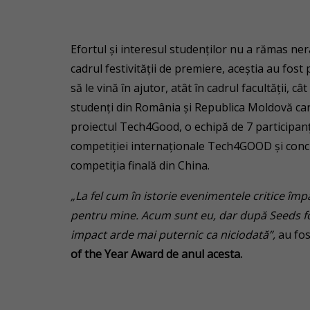
Efortul și interesul studenților nu a rămas ner
cadrul festivității de premiere, aceștia au fos
să le vină în ajutor, atât în cadrul facultății, 
studenți din România și Republica Moldovă ca
proiectul Tech4Good, o echipă de 7 participan
competiției internaționale Tech4GOOD și concu
competiția finală din China.
„
La fel cum în istorie evenimentele critice împ
pentru mine. Acum sunt eu, dar după Seeds for
impact arde mai puternic ca niciodată”,
au fos
of the Year Award de anul acesta.