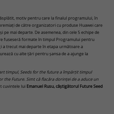
ăsplătit, motiv pentru care la finalul programului, în
t premiați de către organizatori cu produse Huawei care
cât și pe mai departe. De asemenea, din cele 5 echipe de
re fuseseră formate în timpul Programului pentru
ți a trecut mai departe în etapa următoare a
rează cu alte țări pentru șansa de a ajunge la
art timpul, Seeds for the future a împărțit timpul
 the Future. Simt că flacăra dorinței de a aduce un
t cuvintele lui
Emanuel Rusu, câștigătorul Future Seed