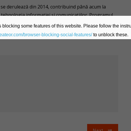
 se derulează din 2014, contribuind până acum la
 tehnologia informației și comunicațiilor. Programul
tate extraordinară de a învăța și de a-și perfecționa
 blocking some features of this website. Please follow the instru
le, având un rol important în debutul lor din punct de
heateor.com/browser-blocking-social-features/
to unblock these.
Next