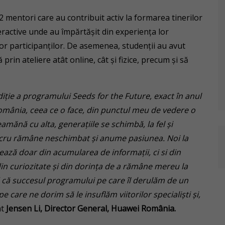
mentori care au contribuit activ la formarea tinerilor
eractive unde au împărtășit din experiența lor
lor participanților. De asemenea, studenții au avut
prin ateliere atât online, cât și fizice, precum și să
diție a programului Seeds for the Future, exact în anul
România, ceea ce o face, din punctul meu de vedere o
eamănă cu alta, generațiile se schimbă, la fel și
lucru rămâne neschimbat și anume pasiunea. Noi la
ză doar din acumularea de informații, ci si din
in curiozitate și din dorința de a rămâne mereu la
d că succesul programului pe care îl derulăm de un
 care ne dorim să le insuflăm viitorilor specialiști și,
at
Jensen
Li, Director General, Huawei România.