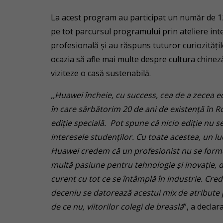
La acest program au participat un număr de 12 
pe tot parcursul programului prin ateliere int
profesională și au răspuns tuturor curiozități
ocazia să afle mai multe despre cultura chineză 
viziteze o casă sustenabilă.
,,Huawei încheie, cu success, cea de a zecea e
în care sărbătorim 20 de ani de existență în 
ediție specială.
Pot spune c
ă nicio ediție nu s
interesele studenților. Cu toate acestea, un 
Huawei credem că un profesionist nu se formea
multă pasiune pentru tehnologie și inovație, d
curent cu tot ce se întâmplă în industrie. Cre
deceniu se datorează acestui mix de atribute pe
de ce nu, viitorilor colegi de breaslă
”, a declar