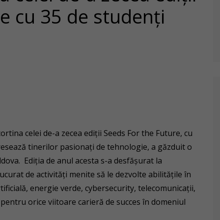
e cu 35 de studenți
rtina celei de-a zecea ediții Seeds For the Future, cu
esează tinerilor pasionați de tehnologie, a găzduit o
dova. Ediția de anul acesta s-a desfășurat la
curat de activități menite să le dezvolte abilitățile în
ficială, energie verde, cybersecurity, telecomunicații,
 pentru orice viitoare carieră de succes în domeniul