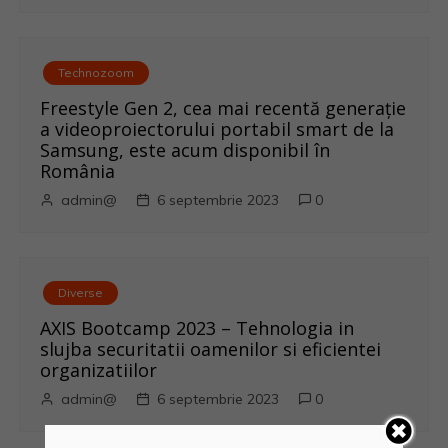
Technozoom
Freestyle Gen 2, cea mai recentă generație
a videoproiectorului portabil smart de la
Samsung, este acum disponibil în
România
admin@
6 septembrie 2023
0
Diverse
AXIS Bootcamp 2023 – Tehnologia in
slujba securitatii oamenilor si eficientei
organizatiilor
admin@
6 septembrie 2023
0