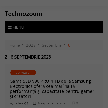
S
k
Technozoom
i
p
t
MENU
o
c
o
Home
2023
Septembrie
6
n
ZI: 6 SEPTEMBRIE 2023
t
e
n
Technozoom
t
Gama SSD 990 PRO 4 TB de la Samsung
Electronics oferă cea mai înaltă
performanță și capacitate pentru gameri
și creatori
admin@
6 septembrie 2023
0