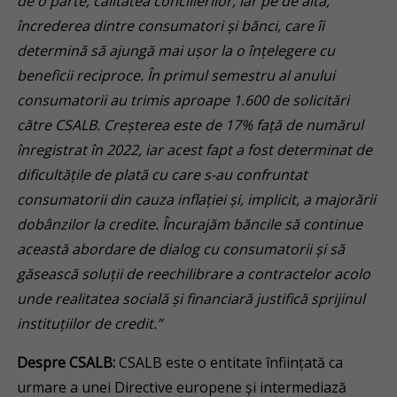
de o parte, calitatea concilierilor, iar pe de alta,
încrederea dintre consumatori și bănci, care îi
determină să ajungă mai ușor la o înțelegere cu
beneficii reciproce. În primul semestru al anului
consumatorii au trimis aproape 1.600 de solicitări
către CSALB. Creșterea este de 17% față de numărul
înregistrat în 2022, iar acest fapt a fost determinat de
dificultățile de plată cu care s-au confruntat
consumatorii din cauza inflației și, implicit, a majorării
dobânzilor la credite. Încurajăm băncile să continue
această abordare de dialog cu consumatorii și să
găsească soluții de reechilibrare a contractelor acolo
unde realitatea socială și financiară justifică sprijinul
instituțiilor de credit.”
Despre CSALB:
CSALB este o entitate înființată ca
urmare a unei Directive europene și intermediază