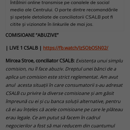
întâlniri online transmise pe canalele de social
media ale Centrului. O parte dintre recomandările
și spețele detaliate de conciliatorii CSALB pot fi
citite și vizionate în linkurile de mai jos.
COMISIOANE
“ABUZIVE”
| LIVE 1
CSALB |
https://fb.watch/lzSObOSN02/
Mircea Stroe, conciliator CSALB:
Existența unui simplu
comision, nu îl face abuziv. Dreptul unei bănci de a
aplica un comision este strict reglementat. Am avut
anul acesta situații în care consumatorii s-au adresat
CSALB cu privire la diverse comisioane și am găsit
împreună cu ei și cu banca soluții alternative, pentru
că ei au înțeles că acele comisioane pe care le plăteau
erau legale.
Ce am putut să facem în cadrul
negocierilor a fost să mai reducem din cuantumul