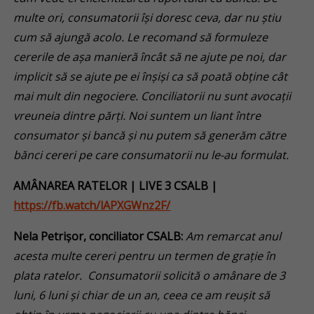
multe ori, consumatorii își doresc ceva, dar nu știu
cum să ajungă acolo. Le recomand să formuleze
cererile de așa manieră încât să ne ajute pe noi, dar
implicit să se ajute pe ei înșiși ca să poată obține cât
mai mult din negociere. Conciliatorii nu sunt avocații
vreuneia dintre părți. Noi suntem un liant între
consumator și bancă și nu putem să generăm către
bănci cereri pe care consumatorii nu le-au formulat.
AMÂNAREA RATELOR
| LIVE 3
CSALB |
https://fb.watch/lAPXGWnz2F/
Nela Petrișor, conciliator CSALB:
Am remarcat anul
acesta multe cereri pentru un termen de grație în
plata ratelor.
Consumatorii solicită o amânare de 3
luni, 6 luni și chiar de un an, ceea ce am reușit să