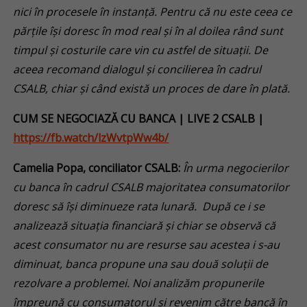
nici în procesele în instanță. Pentru că nu este ceea ce
părțile își doresc în mod real și în al doilea rând sunt
timpul și costurile care vin cu astfel de situații. De
aceea recomand dialogul și concilierea în cadrul
CSALB, chiar și când există un proces de dare în plată.
CUM SE NEGOCIAZĂ CU BANCA
| LIVE 2
CSALB |
https://fb.watch/lzWvtpWw4b/
Camelia Popa, conciliator CSALB:
În urma negocierilor
cu banca în cadrul CSALB majoritatea consumatorilor
doresc să își diminueze rata lunară. După ce i se
analizează situația financiară și chiar se observă că
acest consumator nu are resurse sau acestea i s-au
diminuat, banca propune una sau două soluții de
rezolvare a problemei. Noi analizăm propunerile
împreună cu consumatorul și revenim către bancă în