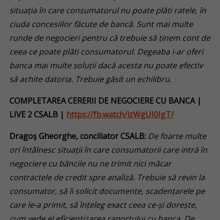
situația în care consumatorul nu poate plăti ratele, în
ciuda concesiilor făcute de bancă. Sunt mai multe
runde de negocieri pentru că trebuie să ținem cont de
ceea ce poate plăti consumatorul. Degeaba i-ar oferi
banca mai multe soluții dacă acesta nu poate efectiv
să achite datoria. Trebuie găsit un echilibru.
COMPLETAREA CERERII DE NEGOCIERE CU BANCA
|
LIVE 2
CSALB |
https://fb.watch/lzWgUI0IgT/
Dragoș Gheorghe, conciliator CSALB:
De foarte multe
ori întâlnesc situații în care consumatorii care intră în
negociere cu băncile nu ne trimit nici măcar
contractele de credit spre analiză. Trebuie să revin la
consumator, să îi solicit documente, scadențarele pe
care le-a primit, să înțeleg exact ceea ce-și dorește,
cum vede el eficientizarea raportului cu banca. De