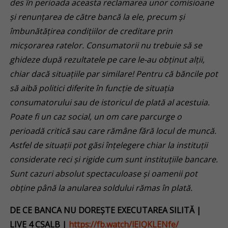
des în perioada aceasta reclamarea unor comisioane
și renunțarea de către bancă la ele, precum și
îmbunătățirea condițiilor de creditare prin
micșorarea ratelor. Consumatorii nu trebuie să se
ghideze după rezultatele pe care le-au obținut alții,
chiar dacă situațiile par similare! Pentru că băncile pot
să aibă politici diferite în funcție de situația
consumatorului sau de istoricul de plată al acestuia.
Poate fi un caz social, un om care parcurge o
perioadă critică sau care rămâne fără locul de muncă.
Astfel de situații pot găsi înțelegere chiar la instituții
considerate reci și rigide cum sunt instituțiile bancare.
Sunt cazuri absolut spectaculoase și oamenii pot
obține până la anularea soldului rămas în plată.
DE CE BANCA NU DOREȘTE EXECUTAREA SILITĂ
|
LIVE 4
CSALB |
https://fb.watch/lEIQKLENfe/