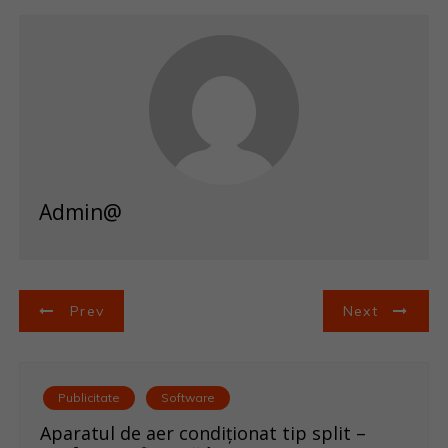
Admin@
N
Prev
Next
a
v
Publicitate
Software
i
Aparatul de aer condiționat tip split –