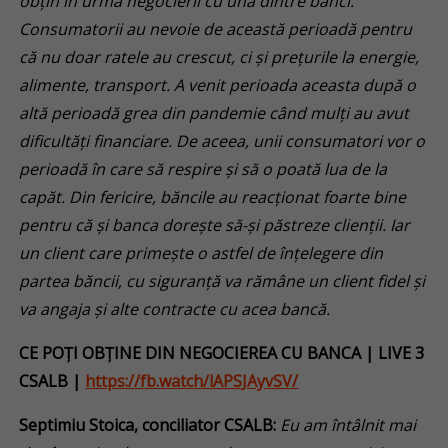
obțin în urma negocierii cu una dintre bănci.
Consumatorii au nevoie de această perioadă pentru
că nu doar ratele au crescut, ci și prețurile la energie,
alimente, transport. A venit perioada aceasta după o
altă perioadă grea din pandemie când mulți au avut
dificultăți financiare. De aceea, unii consumatori vor o
perioadă în care să respire și să o poată lua de la
capăt. Din fericire, băncile au reacționat foarte bine
pentru că și banca dorește să-și păstreze clienții. Iar
un client care primește o astfel de înțelegere din
partea băncii, cu siguranță va rămâne un client fidel și
va angaja și alte contracte cu acea bancă.
CE POȚI OBȚINE DIN NEGOCIEREA CU BANCA
| LIVE 3
CSALB |
https://fb.watch/lAPSJAyvSV/
Septimiu Stoica, conciliator CSALB:
Eu am întâlnit mai