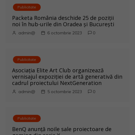
c
Publicitate
o
Packeta România deschide 25 de poziții
noi în hub-urile din Oradea și București
l
admin@
6 octombrie 2023
0
e
Publicitate
Asociația Elite Art Club organizează
vernisajul expoziției de artă generativă din
cadrul proiectului NextGeneration
admin@
5 octombrie 2023
0
Publicitate
BenQ anunţă noile sale proiectoare de