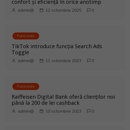
confort și eficiență în orice anotimp
g
admin@
12 octombrie 2025
0
a
r
Publicitate
e
TikTok introduce funcția Search Ads
Toggle
î
admin@
11 octombrie 2023
0
n
a
Publicitate
r
Raiffeisen Digital Bank oferă clienților noi
până la 200 de lei cashback
t
admin@
10 octombrie 2023
0
i