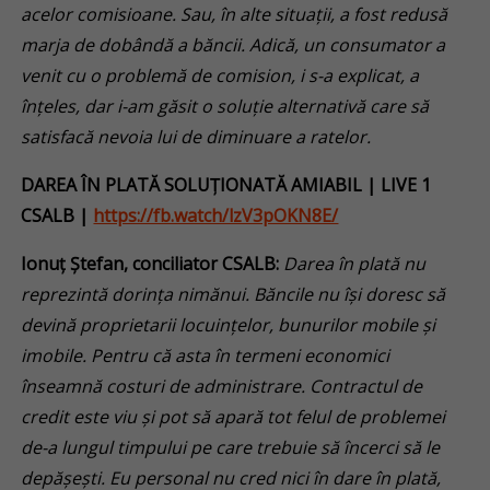
acelor comisioane. Sau, în alte situații, a fost redusă
marja de dobândă a băncii. Adică, un consumator a
venit cu o problemă de comision, i s-a explicat, a
înțeles, dar i-am găsit o soluție alternativă care să
satisfacă nevoia lui de diminuare a ratelor.
DAREA ÎN PLATĂ SOLUȚIONATĂ AMIABIL
| LIVE 1
CSALB |
https://fb.watch/lzV3pOKN8E/
Ionuț Ștefan, conciliator CSALB:
Darea în plată nu
reprezintă dorința nimănui. Băncile nu își doresc să
devină proprietarii locuințelor, bunurilor mobile și
imobile. Pentru că asta în termeni economici
înseamnă costuri de administrare. Contractul de
credit este viu și pot să apară tot felul de problemei
de-a lungul timpului pe care trebuie să încerci să le
depășești. Eu personal nu cred nici în dare în plată,