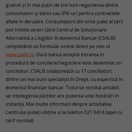
gratuit și în mai puțin de trei luni negocierea dintre
consumatori și bănci sau IFN-uri pentru contractele
aflate în derulare. Consumatorii din orice județ al țării
pot trimite cereri către Centrul de Soluționare
Alternativă a Litigiilor în domeniul Bancar (CSALB)
completând un formular online direct pe site-ul
www.csalb.ro
. Dacă banca acceptă intrarea în
procedură de conciliere/negociere este desemnat un
conciliator. CSALB colaborează cu 17 conciliatori,
dintre cei mai buni specialiști în Drept, cu expertiză în
domeniul financiar-bancar. Totul se rezolvă amiabil,
iar înțelegerea părților are puterea unei hotărâri în
instanță. Mai multe informații despre activitatea
Centrului puteți obține și la telefon 021 9414 (apel cu
tarif normal).