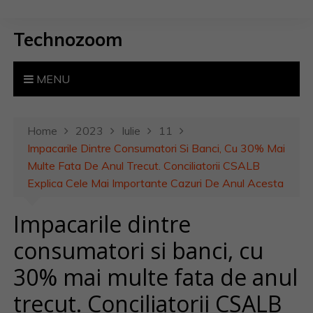
S
k
Technozoom
i
p
t
MENU
o
c
o
Home
2023
Iulie
11
n
Impacarile Dintre Consumatori Si Banci, Cu 30% Mai
t
Multe Fata De Anul Trecut. Conciliatorii CSALB
e
Explica Cele Mai Importante Cazuri De Anul Acesta
n
Impacarile dintre
t
consumatori si banci, cu
30% mai multe fata de anul
trecut. Conciliatorii CSALB