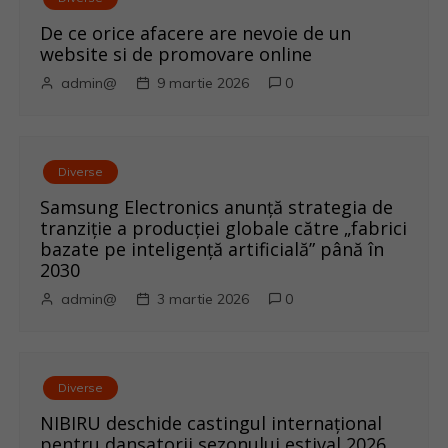
e
De ce orice afacere are nevoie de un
î
website si de promovare online
admin@
9 martie 2026
0
n
a
r
Diverse
Samsung Electronics anunță strategia de
t
tranziție a producției globale către „fabrici
bazate pe inteligență artificială” până în
i
2030
admin@
3 martie 2026
0
c
o
l
Diverse
NIBIRU deschide castingul internațional
e
pentru dansatorii sezonului estival 2026