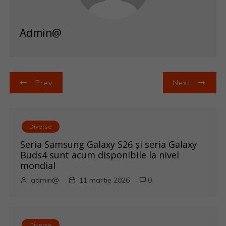
Admin@
N
Prev
Next
a
v
Diverse
i
Seria Samsung Galaxy S26 și seria Galaxy
Buds4 sunt acum disponibile la nivel
g
mondial
admin@
11 martie 2026
0
a
r
Diverse