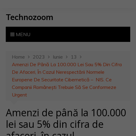
S
k
Technozoom
i
p
t
MENU
o
c
o
Home
2023
Iunie
13
n
Amenzi De Până La 100.000 Lei Sau 5% Din Cifra
t
De Afaceri, În Cazul Nerespectării Normele
e
Europene De Securitate Cibernetică – NIS. Ce
n
Companii Românești Trebuie Să Se Conformeze
t
Urgent
Amenzi de până la 100.000
lei sau 5% din cifra de
afaceri, în cazul