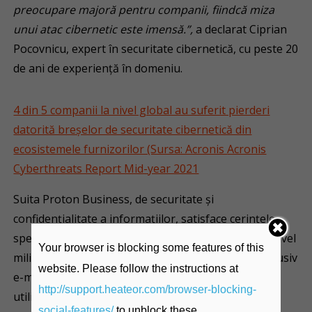
preocupare majoră pentru companii, fiindcă miza
unui atac cibernetic este imensă.”,
a declarat Ciprian
Pocovnicu, expert în securitate cibernetică, cu peste 20
de ani de experiență în domeniu.
4 din 5 companii la nivel global au suferit pierderi
datorită breșelor de securitate cibernetică din
ecosistemele furnizorilor (Sursa: Acronis
Acronis
Cyberthreats Report Mid-year 2021
Suita Proton Business, de securitate și
confidențialitate a informațiilor, satisface cerințele
specifice normelor Directivei NIS prin criptarea la nivel
Your browser is blocking some features of this
militar a datelor atât în tranzit cât și în stocare, inclusiv
website. Please follow the instructions at
e-mailurile, fișierele, contactele și calendarele, prin
http://support.heateor.com/browser-blocking-
utilizarea de chei de criptare private gestionabile și
social-features/
to unblock these.