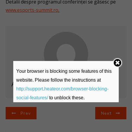
Detalii despre programul conferinței se găsesc pe
www.esports-summit.ro
.
Your browser is blocking some features of this
website. Please follow the instructions at
Admin@
http://support.heateor.com/browser-blocking-
social-features/
to unblock these.
N
Prev
Next
a