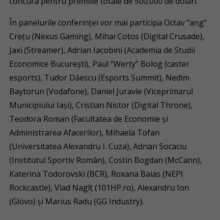
concura pentru premiile totale de 500.000 de dolari.
În panelurile conferinței vor mai participa Octav “ang”
Crețu (Nexus Gaming), Mihai Cotos (Digital Crusade),
Jaxi (Streamer), Adrian Iacobini (Academia de Studii
Economice București), Paul “Werty” Bolog (caster
esports), Tudor Dăescu (Esports Summit), Nedim
Baytorun (Vodafone), Daniel Juravle (Viceprimarul
Municipiului Iași), Cristian Nistor (Digital Throne),
Teodora Roman (Facultatea de Economie și
Administrarea Afacerilor), Mihaela Tofan
(Universitatea Alexandru I. Cuza), Adrian Socaciu
(Institutul Sportiv Român), Costin Bogdan (McCann),
Katerina Todorovski (BCR), Roxana Baias (NEPI
Rockcastle), Vlad Nagîț (101HP.ro), Alexandru Ion
(Glovo) și Marius Radu (GG Industry).