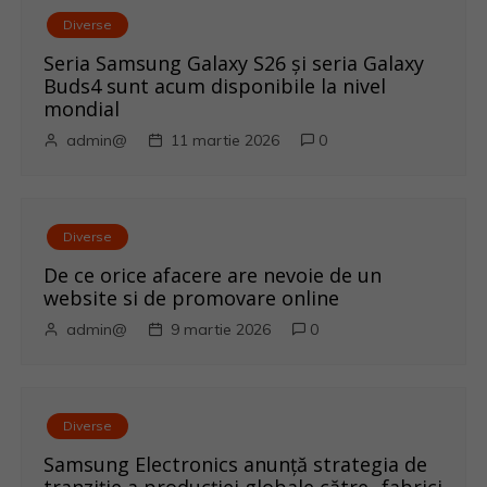
v
Diverse
i
Seria Samsung Galaxy S26 și seria Galaxy
Buds4 sunt acum disponibile la nivel
g
mondial
admin@
11 martie 2026
0
a
r
Diverse
e
De ce orice afacere are nevoie de un
î
website si de promovare online
admin@
9 martie 2026
0
n
a
r
Diverse
Samsung Electronics anunță strategia de