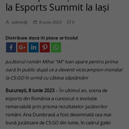
la Esports Summit la Iași
admin@
8 iunie 2023
0
Distribuie daca iti place articolul
Jucătorul român Mihai
“
iM” Ivan apare pentru prima
oară în public după ce a devenit vicecampion mondial
la CS
:GO
î
n urmă cu câteva săptămâni
București, 8 iunie 2023
– În ultimul an, scena de
esports din România a cunoscut o evoluție
remarcabilă prin prisma rezultatelor jucătorilor
români. Ana Dumbravă a fost desemnată cea mai
bună jucătoare de CS:GO din lume, în cadrul galei