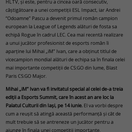
HLTV, și este, pentru a cincea oară consecutiv,
câștigătoare a unei competiții ESL Impact, iar Andrei
“Odoamne” Pascu a devenit primul român campion
european la League of Legends alături de fosta sa
echipă Rogue în cadrul LEC. Cea mai recentă realizare
a unui jucător profesionist de esports român îi
aparține lui Mihai „iM” Ivan, care a obținut titlul de
vicecampion mondial alături de echipa sa în finala celei
mai importante competiții de CS:GO din lume, Blast
Paris CS:GO Major.
Mihai „iM” Ivan va fi invitatul special al celei de-a treia
ediții a Esports Summit, care în acest an are loc la
Palatul Culturii din Iași, pe 14 iunie.
El va vorbi despre
cum a reușit să atingă această performanță și cât de
mult trebuie să se antreneze un jucător pentru a
ajunge în finala unei competiții importante.