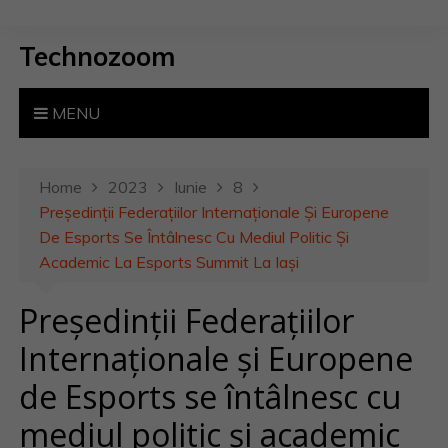
S
k
Technozoom
i
p
t
MENU
o
c
o
Home
2023
Iunie
8
n
Președinții Federațiilor Internaționale Și Europene
t
De Esports Se Întâlnesc Cu Mediul Politic Și
e
Academic La Esports Summit La Iași
n
Președinții Federațiilor
t
Internaționale și Europene
de Esports se întâlnesc cu
mediul politic și academic