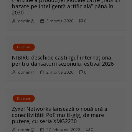
t
tranziție a producției globale către „fabrici
bazate pe inteligență artificială” până în
i
2030
admin@
3 martie 2026
0
c
o
l
Diverse
NIBIRU deschide castingul internațional
e
pentru dansatorii sezonului estival 2026
admin@
2 martie 2026
0
Diverse
Zyxel Networks lansează o nouă eră a
conectivității PoE multi-gig, de mare
putere, cu seria XMG2230
admin@
27 februarie 2026
0