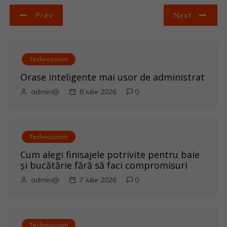
N
Prev
Next
a
v
Technozoom
i
Orase inteligente mai usor de administrat
admin@
8 iulie 2026
0
g
a
Technozoom
r
Cum alegi finisajele potrivite pentru baie
e
și bucătărie fără să faci compromisuri
admin@
7 iulie 2026
0
î
n
Technozoom