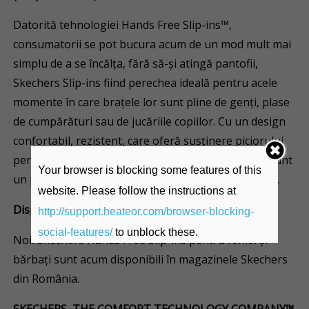
Datorită tehnologiei Hands Free Slip-ins™,
consumatorii se pot bucura acum de un mod mult mai
simplu de a se încălța, fără să-și atingă pantofii,
Skechers Slip-ins fiind perechea ideală pentru acele
momente în care brațele lor sunt pline de genți, plase
de cumpărături sau de jucăriile copiilor. Cu un design
confortabil, rezistent, care oferă susținere piciorului
pentru drumurile lungi în oraș, noii pantofi sport sunt
Your browser is blocking some features of this
un plus în colecția de încălțăminte a cumpărătorilor.
website. Please follow the instructions at
Disponibilitate
http://support.heateor.com/browser-blocking-
social-features/
to unblock these.
Noii Skechers Hands Free Slip-ins pentru femei și
bărbați sunt acum disponibili în magazinele Skechers
din România.