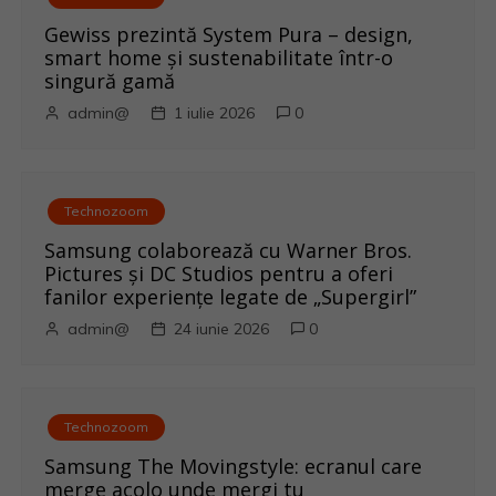
a
Gewiss prezintă System Pura – design,
r
smart home și sustenabilitate într-o
singură gamă
t
admin@
1 iulie 2026
0
i
c
Technozoom
o
Samsung colaborează cu Warner Bros.
Pictures și DC Studios pentru a oferi
l
fanilor experiențe legate de „Supergirl”
e
admin@
24 iunie 2026
0
Technozoom
Samsung The Movingstyle: ecranul care
merge acolo unde mergi tu