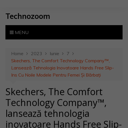
S
k
Technozoom
i
p
t
MENU
o
c
o
Home
2023
Iunie
7
n
Skechers, The Comfort Technology Company™,
t
Lansează Tehnologia Inovatoare Hands Free Slip-
e
Ins Cu Noile Modele Pentru Femei Și Bărbați
n
Skechers, The Comfort
t
Technology Company™,
lansează tehnologia
inovatoare Hands Free Slip-