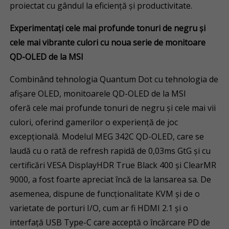
proiectat cu gândul la eficiență și productivitate.
Experimenta
ț
i cele mai profunde tonuri de negru
ș
i
cele mai vibrante culori cu noua serie de monitoare
QD-OLED de la MSI
Combinând tehnologia Quantum Dot cu tehnologia de
afișare OLED, monitoarele QD-OLED de la MSI
oferă cele mai profunde tonuri de negru și cele mai vii
culori, oferind gamerilor o experiență de joc
excepțională. Modelul MEG 342C QD-OLED, care se
laudă cu o rată de refresh rapidă de 0,03ms GtG și cu
certificări VESA DisplayHDR True Black 400 și ClearMR
9000, a fost foarte apreciat încă de la lansarea sa. De
asemenea, dispune de funcționalitate KVM și de o
varietate de porturi I/O, cum ar fi HDMI 2.1 și o
interfață USB Type-C care acceptă o încărcare PD de