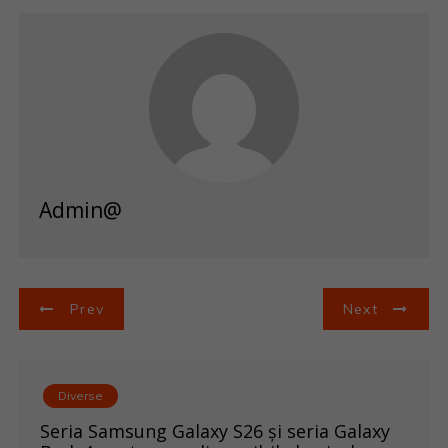
Admin@
N
Prev
Next
a
v
Diverse
i
Seria Samsung Galaxy S26 și seria Galaxy