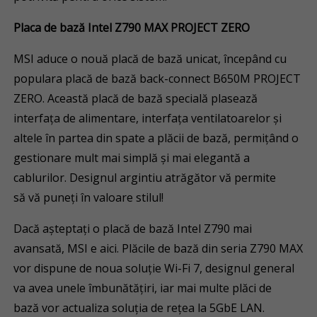
Placa de bază Intel Z790 MAX PROJECT ZERO
MSI aduce o nouă placă de bază unicat, începând cu
populara placă de bază back-connect B650M PROJECT
ZERO. Această placă de bază specială plasează
interfața de alimentare, interfața ventilatoarelor și
altele în partea din spate a plăcii de bază, permițând o
gestionare mult mai simplă și mai elegantă a
cablurilor. Designul argintiu atrăgător vă permite
să vă puneți în valoare stilul!
Dacă așteptați o placă de bază Intel Z790 mai
avansată, MSI e aici. Plăcile de bază din seria Z790 MAX
vor dispune de noua soluție Wi-Fi 7, designul general
va avea unele îmbunătățiri, iar mai multe plăci de
bază vor actualiza soluția de rețea la 5GbE LAN.