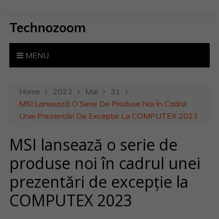
S
k
Technozoom
i
p
t
MENU
o
c
o
Home
2023
Mai
31
n
MSI Lansează O Serie De Produse Noi În Cadrul
t
Unei Prezentări De Excepție La COMPUTEX 2023
e
MSI lansează o serie de
n
t
produse noi în cadrul unei
prezentări de excepție la
COMPUTEX 2023