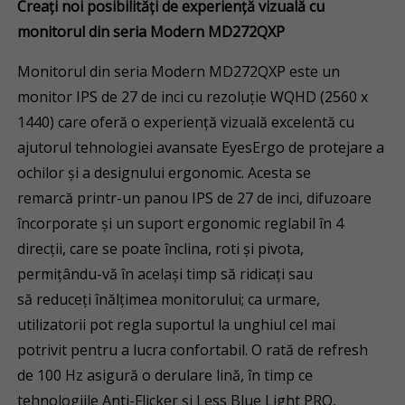
Crea
ț
i noi posibilit
ă
ț
i de experien
ț
ă
vizual
ă
cu
monitorul din seria Modern MD272QXP
Monitorul din seria Modern MD272QXP este un
monitor IPS de 27 de inci cu rezoluție WQHD (2560 x
1440) care oferă o experiență vizuală excelentă cu
ajutorul tehnologiei avansate EyesErgo de protejare a
ochilor și a designului ergonomic. Acesta se
remarcă printr-un panou IPS de 27 de inci, difuzoare
încorporate și un suport ergonomic reglabil în 4
direcții, care se poate înclina, roti și pivota,
permițându-vă în același timp să ridicați sau
să reduceți înălțimea monitorului; ca urmare,
utilizatorii pot regla suportul la unghiul cel mai
potrivit pentru a lucra confortabil. O rată de refresh
de 100 Hz asigură o derulare lină, în timp ce
tehnologiile Anti-Flicker și Less Blue Light PRO,