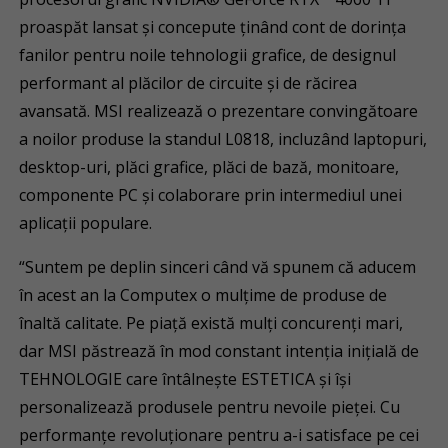
proaspăt lansat și concepute ținând cont de dorința
fanilor pentru noile tehnologii grafice, de designul
performant al plăcilor de circuite și de răcirea
avansată. MSI realizează o prezentare convingătoare
a noilor produse la standul L0818, incluzând laptopuri,
desktop-uri, plăci grafice, plăci de bază, monitoare,
componente PC și colaborare prin intermediul unei
aplicații populare.
“Suntem pe deplin sinceri când vă spunem că aducem
în acest an la Computex o mulțime de produse de
înaltă calitate. Pe piață există mulți concurenți mari,
dar MSI păstrează în mod constant intenția inițială de
TEHNOLOGIE care întâlnește ESTETICA și își
personalizează produsele pentru nevoile pieței. Cu
performanțe revoluționare pentru a-i satisface pe cei