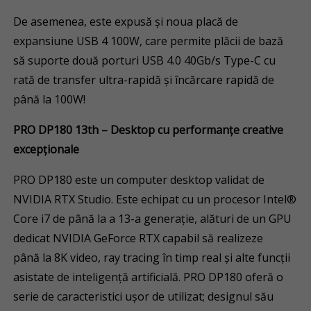
De asemenea, este expusă și noua placă de
expansiune USB 4 100W, care permite plăcii de bază
să suporte două porturi USB 4.0 40Gb/s Type-C cu
rată de transfer ultra-rapidă și încărcare rapidă de
până la 100W!
PRO DP180 13th – Desktop cu performan
ț
e creative
excep
ț
ionale
PRO DP180 este un computer desktop validat de
NVIDIA RTX Studio. Este echipat cu un procesor Intel®
Core i7 de până la a 13-a generație, alături de un GPU
dedicat NVIDIA GeForce RTX capabil să realizeze
până la 8K video, ray tracing în timp real și alte funcții
asistate de inteligență artificială. PRO DP180 oferă o
serie de caracteristici ușor de utilizat; designul său