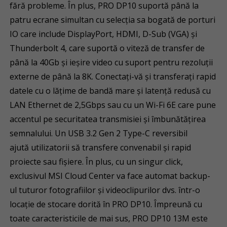
fără probleme. În plus, PRO DP10 suportă până la
patru ecrane simultan cu selecția sa bogată de porturi
IO care include DisplayPort, HDMI, D-Sub (VGA) și
Thunderbolt 4, care suportă o viteză de transfer de
până la 40Gb și ieșire video cu suport pentru rezoluții
externe de până la 8K. Conectați-vă și transferați rapid
datele cu o lățime de bandă mare și latență redusă cu
LAN Ethernet de 2,5Gbps sau cu un Wi-Fi 6E care pune
accentul pe securitatea transmisiei și îmbunătățirea
semnalului. Un USB 3.2 Gen 2 Type-C reversibil
ajută utilizatorii să transfere convenabil și rapid
proiecte sau fișiere. În plus, cu un singur click,
exclusivul MSI Cloud Center va face automat backup-
ul tuturor fotografiilor și videoclipurilor dvs. într-o
locație de stocare dorită în PRO DP10. Împreună cu
toate caracteristicile de mai sus, PRO DP10 13M este