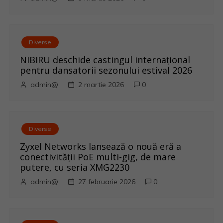
c
o
l
Diverse
NIBIRU deschide castingul internațional
e
pentru dansatorii sezonului estival 2026
admin@
2 martie 2026
0
Diverse
Zyxel Networks lansează o nouă eră a
conectivității PoE multi-gig, de mare
putere, cu seria XMG2230
admin@
27 februarie 2026
0