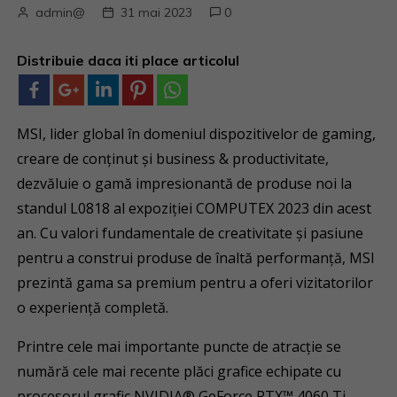
admin@
31 mai 2023
0
Distribuie daca iti place articolul
MSI, lider global în domeniul dispozitivelor de gaming,
creare de conținut și business & productivitate,
dezvăluie o gamă impresionantă de produse noi la
standul L0818 al expoziției COMPUTEX 2023 din acest
an. Cu valori fundamentale de creativitate și pasiune
pentru a construi produse de înaltă performanță, MSI
prezintă gama sa premium pentru a oferi vizitatorilor
o experiență completă.
Printre cele mai importante puncte de atracție se
numără cele mai recente plăci grafice echipate cu
procesorul grafic NVIDIA® GeForce RTX™ 4060 Ti