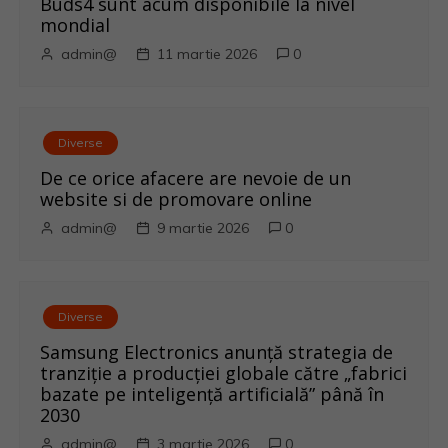
Buds4 sunt acum disponibile la nivel
g
mondial
admin@
11 martie 2026
0
a
r
Diverse
e
De ce orice afacere are nevoie de un
î
website si de promovare online
admin@
9 martie 2026
0
n
a
r
Diverse
Samsung Electronics anunță strategia de
t
tranziție a producției globale către „fabrici
bazate pe inteligență artificială” până în
i
2030
admin@
3 martie 2026
0