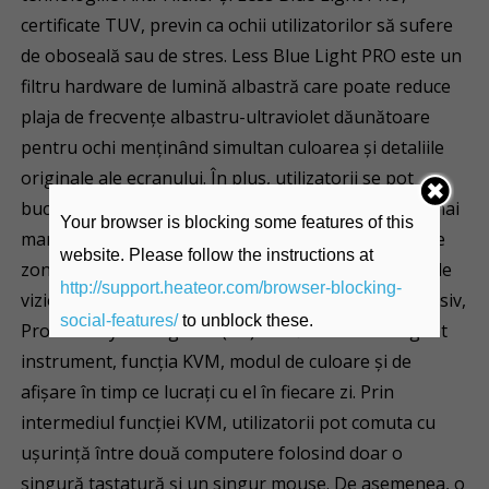
certificate TUV, previn ca ochii utilizatorilor să sufere
de oboseală sau de stres. Less Blue Light PRO este un
filtru hardware de lumină albastră care poate reduce
plaja de frecvențe albastru-ultraviolet dăunătoare
pentru ochi menținând simultan culoarea și detaliile
originale ale ecranului. În plus, utilizatorii se pot
bucura de cea mai realistă imagine cu un contrast mai
Your browser is blocking some features of this
mare între cele mai luminoase și cele mai întunecate
website. Please follow the instructions at
zone ale monitorului, ceea ce duce la o experiență de
http://support.heateor.com/browser-blocking-
vizionare HDR captivantă. În plus, software-ul exclusiv,
social-features/
to unblock these.
Productivity Intelligence (P.I.) oferă cel mai inteligent
instrument, funcția KVM, modul de culoare și de
afișare în timp ce lucrați cu el în fiecare zi. Prin
intermediul funcției KVM, utilizatorii pot comuta cu
ușurință între două computere folosind doar o
singură tastatură și un singur mouse. De asemenea, o