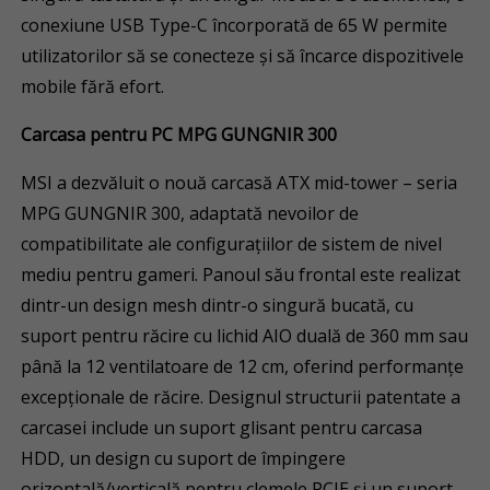
conexiune USB Type-C încorporată de 65 W permite
utilizatorilor să se conecteze și să încarce dispozitivele
mobile fără efort.
Carcasa pentru PC MPG GUNGNIR 300
MSI a dezvăluit o nouă carcasă ATX mid-tower – seria
MPG GUNGNIR 300, adaptată nevoilor de
compatibilitate ale configurațiilor de sistem de nivel
mediu pentru gameri. Panoul său frontal este realizat
dintr-un design mesh dintr-o singură bucată, cu
suport pentru răcire cu lichid AIO duală de 360 mm sau
până la 12 ventilatoare de 12 cm, oferind performanțe
excepționale de răcire. Designul structurii patentate a
carcasei include un suport glisant pentru carcasa
HDD, un design cu suport de împingere
orizontală/verticală pentru clemele PCIE și un suport