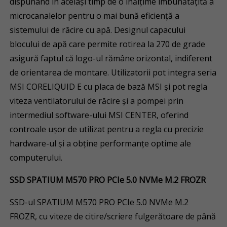
dispunând în același timp de o înălțime îmbunătățită a
microcanalelor pentru o mai bună eficiență a
sistemului de răcire cu apă. Designul capacului
blocului de apă care permite rotirea la 270 de grade
asigură faptul că logo-ul rămâne orizontal, indiferent
de orientarea de montare. Utilizatorii pot integra seria
MSI CORELIQUID E cu placa de bază MSI și pot regla
viteza ventilatorului de răcire și a pompei prin
intermediul software-ului MSI CENTER, oferind
controale ușor de utilizat pentru a regla cu precizie
hardware-ul și a obține performanțe optime ale
computerului.
SSD SPATIUM M570 PRO PCIe 5.0 NVMe M.2 FROZR
SSD-ul SPATIUM M570 PRO PCIe 5.0 NVMe M.2
FROZR, cu viteze de citire/scriere fulgerătoare de până