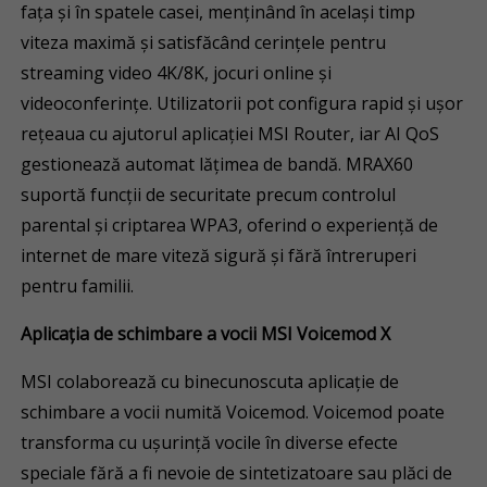
fața și în spatele casei, menținând în același timp
viteza maximă și satisfăcând cerințele pentru
streaming video 4K/8K, jocuri online și
videoconferințe. Utilizatorii pot configura rapid și ușor
rețeaua cu ajutorul aplicației MSI Router, iar AI QoS
gestionează automat lățimea de bandă. MRAX60
suportă funcții de securitate precum controlul
parental și criptarea WPA3, oferind o experiență de
internet de mare viteză sigură și fără întreruperi
pentru familii.
Aplica
ț
ia de schimbare a vocii MSI Voicemod X
MSI colaborează cu binecunoscuta aplicație de
schimbare a vocii numită Voicemod. Voicemod poate
transforma cu ușurință vocile în diverse efecte
speciale fără a fi nevoie de sintetizatoare sau plăci de