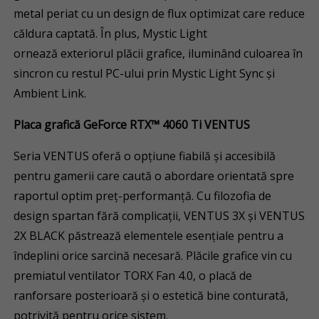
metal periat cu un design de flux optimizat care reduce
căldura captată. În plus, Mystic Light
ornează exteriorul plăcii grafice, iluminând culoarea în
sincron cu restul PC-ului prin Mystic Light Sync și
Ambient Link.
Placa grafică GeForce RTX™ 4060 Ti VENTUS
Seria VENTUS oferă o opțiune fiabilă și accesibilă
pentru gamerii care caută o abordare orientată spre
raportul optim preț-performanță. Cu filozofia de
design spartan fără complicații, VENTUS 3X și VENTUS
2X BLACK păstrează elementele esențiale pentru a
îndeplini orice sarcină necesară. Plăcile grafice vin cu
premiatul ventilator TORX Fan 4.0, o placă de
ranforsare posterioară și o estetică bine conturată,
potrivită pentru orice sistem.