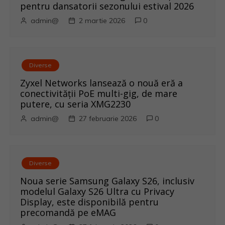
e
pentru dansatorii sezonului estival 2026
admin@
2 martie 2026
0
Diverse
Zyxel Networks lansează o nouă eră a
conectivității PoE multi-gig, de mare
putere, cu seria XMG2230
admin@
27 februarie 2026
0
Diverse
Noua serie Samsung Galaxy S26, inclusiv
modelul Galaxy S26 Ultra cu Privacy
Display, este disponibilă pentru
precomandă pe eMAG