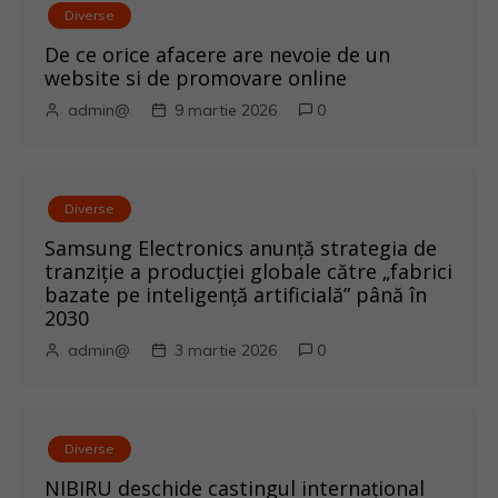
Diverse
e
De ce orice afacere are nevoie de un
î
website si de promovare online
admin@
9 martie 2026
0
n
a
r
Diverse
Samsung Electronics anunță strategia de
t
tranziție a producției globale către „fabrici
bazate pe inteligență artificială” până în
i
2030
admin@
3 martie 2026
0
c
o
l
Diverse
NIBIRU deschide castingul internațional