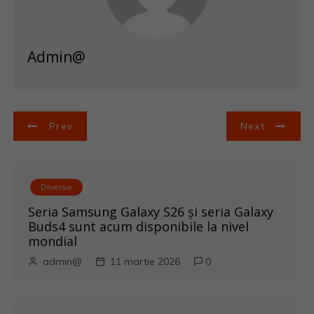
Admin@
N
Prev
Next
a
v
Diverse
i
Seria Samsung Galaxy S26 și seria Galaxy
Buds4 sunt acum disponibile la nivel
g
mondial
admin@
11 martie 2026
0
a
r