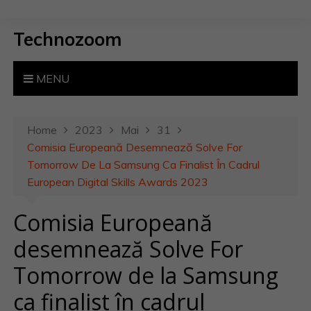
S
k
Technozoom
i
p
t
MENU
o
c
o
Home
2023
Mai
31
n
Comisia Europeană Desemnează Solve For
t
Tomorrow De La Samsung Ca Finalist În Cadrul
e
European Digital Skills Awards 2023
n
Comisia Europeană
t
desemnează Solve For
Tomorrow de la Samsung
ca finalist în cadrul