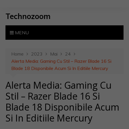
S
k
Technozoom
i
p
t
MENU
o
c
o
Home
2023
Mai
24
n
Alerta Media: Gaming Cu Stil – Razer Blade 16 Si
t
Blade 18 Disponibile Acum Si In Editiile Mercury
e
Alerta Media: Gaming Cu
n
t
Stil – Razer Blade 16 Si
Blade 18 Disponibile Acum
Si In Editiile Mercury