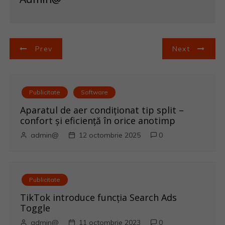
N
Prev
Next
a
v
Publicitate
Software
i
Aparatul de aer condiționat tip split –
confort și eficiență în orice anotimp
g
admin@
12 octombrie 2025
0
a
r
Publicitate
e
TikTok introduce funcția Search Ads
Toggle
î
admin@
11 octombrie 2023
0