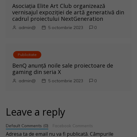
Asociația Elite Art Club organizează
vernisajul expoziției de artă generativă din
cadrul proiectului NextGeneration
admin@
5 octombrie 2023
0
Publicitate
BenQ anunţă noile sale proiectoare de
gaming din seria X
admin@
5 octombrie 2023
0
Leave a reply
Default Comments (0)
Facebook Comments
Adresa ta de email nu va fi publicată.
Câmpurile