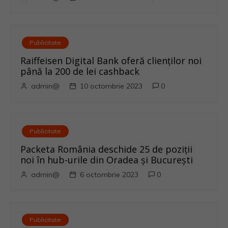
n
a
Publicitate
r
Raiffeisen Digital Bank oferă clienților noi
până la 200 de lei cashback
t
admin@
10 octombrie 2023
0
i
c
Publicitate
o
Packeta România deschide 25 de poziții
noi în hub-urile din Oradea și București
l
admin@
6 octombrie 2023
0
e
Publicitate