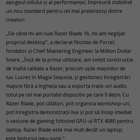
apogeul stilului și al performanței, împreună stabilind
un nou standard pentru cei mai pretențioși dintre
creatori.
„De când mi-am luat Razer Blade 16, mi-am neglijat
propriul desktop”, a declarat Nicolas de Porcel,
fondator și Chief Mastering Engineer la Million Dollar
Snare. „Încă de la prima utilizare, am simțit construcția
de înaltă calitate a Razer, precum ușile mașinilor de
lux. Lucrez în Magix Sequoia, și gestionez înregistrări
majore fără a îngheța sau a exporta track-uri audio,
totul pe cel mai portabil dispozitiv pe care îl dețin. Cu
Razer Blade, pot călători, pot organiza workshop-uri,
pot înregistra demonstrații live și pot să încep imediat
o sesiune de gaming folosind GPU-ul RTX 4080 pentru
laptop. Razer Blade este mai mult decât un laptop;
este bisturiul meu sonic.”