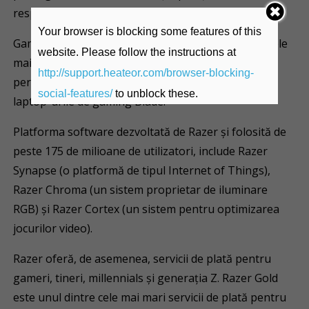
respectiv servicii dedicate.
Your browser is blocking some features of this
Gama hardware produsă de Razer și premiată de cele
website. Please follow the instructions at
mai populare publicații de specialitate, include
http://support.heateor.com/browser-blocking-
periferice de gaming deosebit de performante și
social-features/
to unblock these.
laptop-urile de gaming Blade.
Platforma software dezvoltată de Razer și folosită de
peste 175 de milioane de utilizatori, include Razer
Synapse (o platformă de tipul Internet of Things),
Razer Chroma (un sistem proprietar de iluminare
RGB) și Razer Cortex (un sistem pentru optimizarea
jocurilor video).
Razer oferă, de asemenea, servicii de plată pentru
gameri, tineri, millennials și generația Z. Razer Gold
este unul dintre cele mai mari servicii de plată pentru