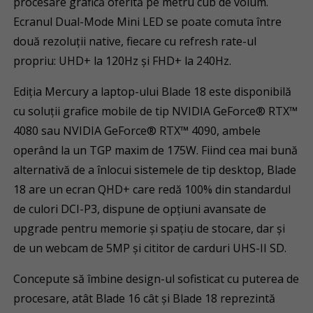
procesare grafică oferită pe metru cub de volum.
Ecranul Dual-Mode Mini LED se poate comuta între
două rezoluții native, fiecare cu refresh rate-ul
propriu: UHD+ la 120Hz și FHD+ la 240Hz.
Ediția Mercury a laptop-ului Blade 18 este disponibilă
cu soluții grafice mobile de tip NVIDIA GeForce® RTX™
4080 sau NVIDIA GeForce® RTX™ 4090, ambele
operând la un TGP maxim de 175W. Fiind cea mai bună
alternativă de a înlocui sistemele de tip desktop, Blade
18 are un ecran QHD+ care redă 100% din standardul
de culori DCI-P3, dispune de opțiuni avansate de
upgrade pentru memorie și spațiu de stocare, dar și
de un webcam de 5MP și cititor de carduri UHS-II SD.
Concepute să îmbine design-ul sofisticat cu puterea de
procesare, atât Blade 16 cât și Blade 18 reprezintă