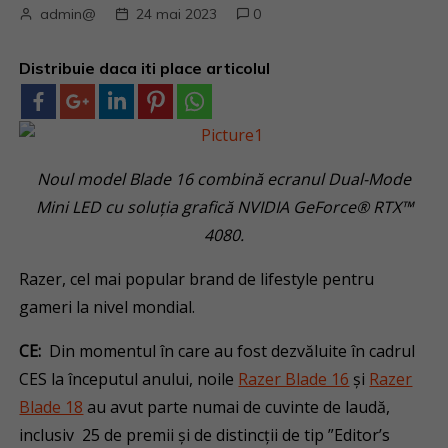
admin@
24 mai 2023
0
Distribuie daca iti place articolul
Noul model Blade 16 combină ecranul Dual-Mode
Mini LED cu soluția grafică NVIDIA GeForce® RTX™
4080.
Razer, cel mai popular brand de lifestyle pentru
gameri la nivel mondial.
CE:
Din momentul în care au fost dezvăluite în cadrul
CES la începutul anului, noile
Razer Blade 16
și
Razer
Blade 18
au avut parte numai de cuvinte de laudă,
inclusiv 25 de premii și de distincții de tip ”Editor’s