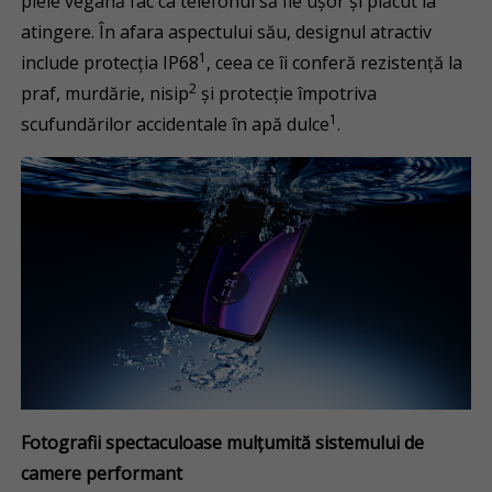
piele vegană fac ca telefonul să fie ușor și plăcut la
atingere. În afara aspectului său, designul atractiv
1
include protecția IP68
, ceea ce îi conferă rezistență la
2
praf, murdărie, nisip
și protecție împotriva
1
scufundărilor accidentale în apă dulce
.
Fotografii spectaculoase mulțumită sistemului de
camere performant