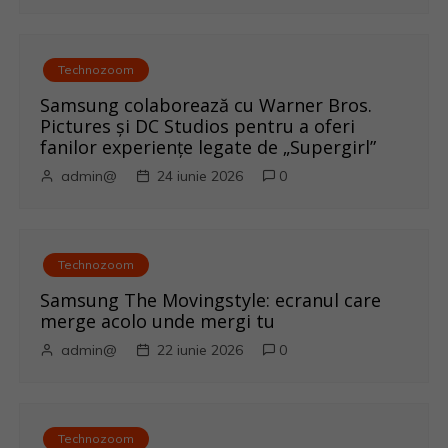
i
c
Technozoom
o
Samsung colaborează cu Warner Bros.
Pictures și DC Studios pentru a oferi
l
fanilor experiențe legate de „Supergirl”
e
admin@
24 iunie 2026
0
Technozoom
Samsung The Movingstyle: ecranul care
merge acolo unde mergi tu
admin@
22 iunie 2026
0
Technozoom