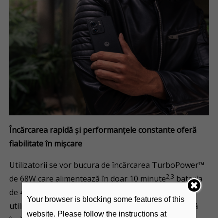
Încărcarea rapidă și performanțele constante oferă
fiabilitate în mișcare
Utilizatorii se vor bucura de încărcarea TurboPower™
2,3
de 68W care alimentează în doar 10 minute
bateria
de 4400mAh. Pentru o experiență mai confortabilă,
Your browser is blocking some features of this
utilizatorii pot renunța complet la cabluri mulțumită
website. Please follow the instructions at
4