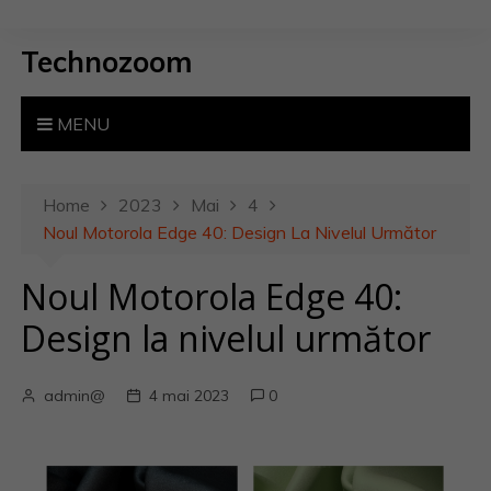
S
k
Technozoom
i
p
t
MENU
o
c
o
Home
2023
Mai
4
n
Noul Motorola Edge 40: Design La Nivelul Următor
t
Noul Motorola Edge 40:
e
n
Design la nivelul următor
t
admin@
4 mai 2023
0