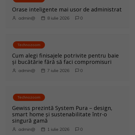
i
Orase inteligente mai usor de administrat
admin@
8 iulie 2026
0
g
a
Technozoom
r
Cum alegi finisajele potrivite pentru baie
e
și bucătărie fără să faci compromisuri
admin@
7 iulie 2026
0
î
n
a
Technozoom
Gewiss prezintă System Pura – design,
r
smart home și sustenabilitate într-o
singură gamă
t
admin@
1 iulie 2026
0