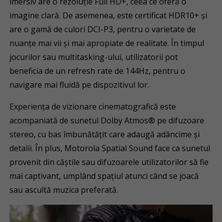
imersiv are o rezoluție Full HD+, ceea ce oferă o
imagine clară. De asemenea, este certificat HDR10+ și
are o gamă de culori DCI-P3, pentru o varietate de
nuanțe mai vii și mai apropiate de realitate. În timpul
jocurilor sau multitasking-ului, utilizatorii pot
beneficia de un refresh rate de 144Hz, pentru o
navigare mai fluidă pe dispozitivul lor.
Experiența de vizionare cinematografică este
acompaniată de sunetul Dolby Atmos® pe difuzoare
stereo, cu bas îmbunătățit care adaugă adâncime și
detalii. În plus, Motorola Spatial Sound face ca sunetul
provenit din căștile sau difuzoarele utilizatorilor să fie
mai captivant, umplând spațiul atunci când se joacă
sau ascultă muzica preferată.