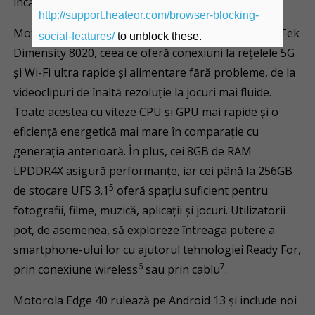
încărcării wireless de 15W
.
http://support.heateor.com/browser-blocking-
Motorola Edge 40 este echipat cu chipset-ul MediaTek
social-features/
to unblock these.
Dimensity 8020, ceea ce oferă conexiuni la rețelele 5G
și Wi-Fi ultra rapide și alimentare fără probleme, de la
videoclipuri de înaltă rezoluție la jocuri mai fluide.
Toate acestea cu viteze CPU și GPU mai rapide și o
eficiență energetică mai mare în comparație cu
generația anterioară. În plus, cei 8GB de RAM
LPDDR4X asigură performanțe, iar cei până la 256GB
5
de stocare UFS 3.1
oferă spațiu suficient pentru
fotografii, filme, muzică, aplicații și jocuri. Utilizatorii
pot, de asemenea, să exploreze întreaga putere a
smartphone-ului lor cu ajutorul tehnologiei Ready For,
6
7
prin conexiune wireless
sau prin cablu
.
Motorola Edge 40 rulează pe Android 13 și include noi