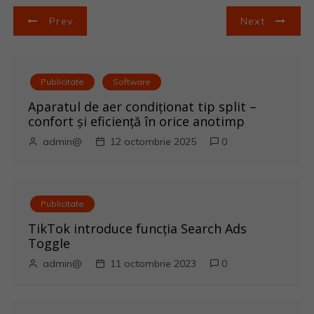
N
Prev
Next
a
v
Publicitate
Software
i
Aparatul de aer condiționat tip split –
confort și eficiență în orice anotimp
g
admin@
12 octombrie 2025
0
a
r
Publicitate
e
TikTok introduce funcția Search Ads
Toggle
î
admin@
11 octombrie 2023
0
n