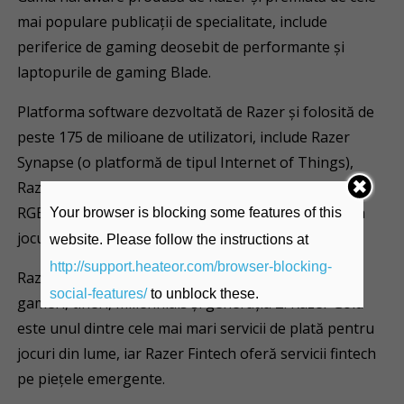
mai populare publicații de specialitate, include
periferice de gaming deosebit de performante și
laptopurile de gaming Blade.
Platforma software dezvoltată de Razer și folosită de
peste 175 de milioane de utilizatori, include Razer
Synapse (o platformă de tipul Internet of Things),
Razer Chroma (un sistem proprietar de iluminare
RGB) și Razer Cortex (un sistem pentru optimizarea
Your browser is blocking some features of this
jocurilor video).
website. Please follow the instructions at
http://support.heateor.com/browser-blocking-
Razer oferă, de asemenea, servicii de plată pentru
social-features/
to unblock these.
gameri, tineri, millennials și generația Z. Razer Gold
este unul dintre cele mai mari servicii de plată pentru
jocuri din lume, iar Razer Fintech oferă servicii fintech
pe piețele emergente.