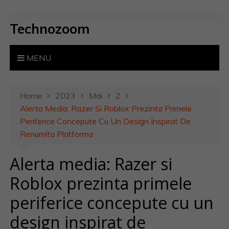
S
k
Technozoom
i
p
t
MENU
o
c
o
Home
2023
Mai
2
n
Alerta Media: Razer Si Roblox Prezinta Primele
t
Periferice Concepute Cu Un Design Inspirat De
e
Renumita Platforma
n
Alerta media: Razer si
t
Roblox prezinta primele
periferice concepute cu un
design inspirat de