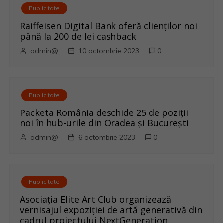
a
Publicitate
r
Raiffeisen Digital Bank oferă clienților noi
până la 200 de lei cashback
t
admin@
10 octombrie 2023
0
i
c
Publicitate
o
Packeta România deschide 25 de poziții
noi în hub-urile din Oradea și București
l
admin@
6 octombrie 2023
0
e
Publicitate
Asociația Elite Art Club organizează
vernisajul expoziției de artă generativă din
cadrul proiectului NextGeneration