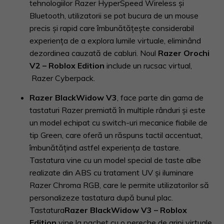
tehnologiilor Razer HyperSpeed Wireless și
Bluetooth, utilizatorii se pot bucura de un mouse
precis și rapid care îmbunătățește considerabil
experiența de a explora lumile virtuale, eliminând
dezordinea cauzată de cabluri. Noul
Razer Orochi
V2 – Roblox Edition
include un rucsac virtual,
Razer Cyberpack.
Razer BlackWidow V3
, face parte din gama de
tastaturi Razer premiată în multiple rânduri și este
un model echipat cu switch-uri mecanice fiabile de
tip Green, care oferă un răspuns tactil accentuat,
îmbunătățind astfel experiența de tastare.
Tastatura vine cu un model special de taste albe
realizate din ABS cu tratament UV și iluminare
Razer Chroma RGB, care le permite utilizatorilor să
personalizeze tastatura după bunul plac.
Tastatura
Razer BlackWidow V3 – Roblox
Edition
vine la pachet cu o pereche de aripi virtuale,