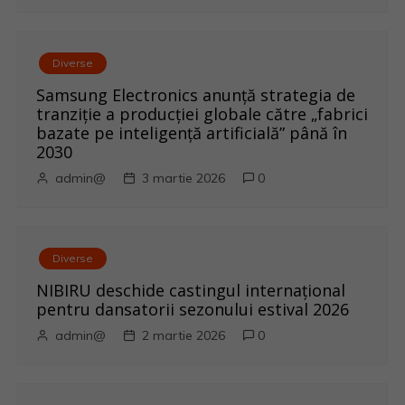
n
a
r
Diverse
Samsung Electronics anunță strategia de
t
tranziție a producției globale către „fabrici
bazate pe inteligență artificială” până în
i
2030
admin@
3 martie 2026
0
c
o
l
Diverse
NIBIRU deschide castingul internațional
e
pentru dansatorii sezonului estival 2026
admin@
2 martie 2026
0