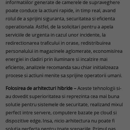
informatiilor generate de camerele de supraveghere
poate conduce la actiuni rapide, in timp real, avand
rolul de a sprijini siguranta, securitatea si eficienta
operationala. Astfel, de la solicitari pentru a apela
serviciile de urgenta in cazul unor incidente, la
redirectionarea traficului in orase, redistribuirea
personalului in magazinele aglomerate, economisirea
energiei in cladiri prin iluminare si incalzire mai
eficiente, analizele recomanda sau chiar initializeaza
procese si actiuni menite sa sprijine operatorii umani.
Folosirea de arhitecturi hibride –
Aceste
tehnologii si-
au dovedit superioritatea si reprezinta cea mai buna
solutie pentru sistemele de securitate, realizand mixul
perfect intre servere, computere bazate pe cloud si
dispozitive edge
.
Insa, nicio arhitectura nu poate fi
solutia perfecta pentru toate scenariile. Primul pas