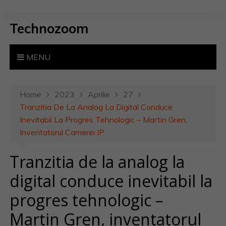
S
k
Technozoom
i
p
t
MENU
o
c
o
Home
2023
Aprilie
27
n
Tranzitia De La Analog La Digital Conduce
t
Inevitabil La Progres Tehnologic – Martin Gren,
e
Inventatorul Camerei IP
n
Tranzitia de la analog la
t
digital conduce inevitabil la
progres tehnologic –
Martin Gren, inventatorul