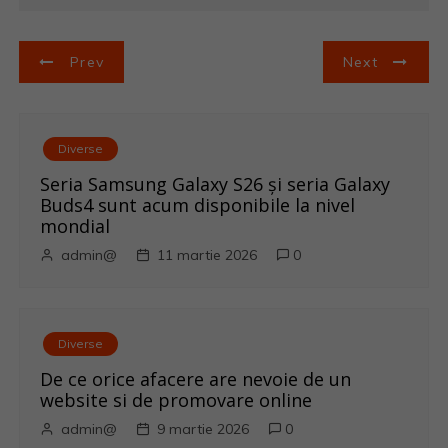
N
Prev
Next
a
v
Diverse
i
Seria Samsung Galaxy S26 și seria Galaxy
Buds4 sunt acum disponibile la nivel
g
mondial
admin@
11 martie 2026
0
a
r
Diverse
e
De ce orice afacere are nevoie de un
î
website si de promovare online
admin@
9 martie 2026
0