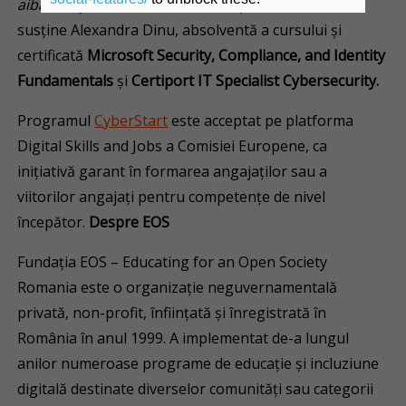
aibă curajul să facă o schimbare profesională”
,
susține Alexandra Dinu, absolventă a cursului și
certificată
Microsoft Security, Compliance, and Identity
Fundamentals
și
Certiport IT Specialist Cybersecurity.
Programul
CyberStart
este acceptat pe platforma
Digital Skills and Jobs a Comisiei Europene, ca
inițiativă garant în formarea angajaților sau a
viitorilor angajați pentru competențe de nivel
începător.
Despre EOS
Fundația EOS – Educating for an Open Society
Romania este o organizație neguvernamentală
privată, non-profit, înființată şi înregistrată în
România în anul 1999. A implementat de-a lungul
anilor numeroase programe de educație și incluziune
digitală destinate diverselor comunități sau categorii