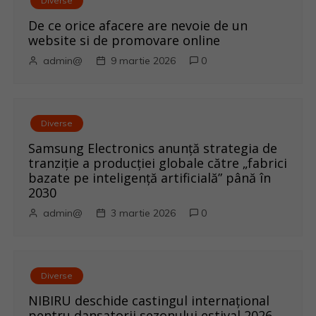
Diverse
e
De ce orice afacere are nevoie de un
î
website si de promovare online
admin@
9 martie 2026
0
n
a
r
Diverse
Samsung Electronics anunță strategia de
t
tranziție a producției globale către „fabrici
bazate pe inteligență artificială” până în
i
2030
admin@
3 martie 2026
0
c
o
l
Diverse
NIBIRU deschide castingul internațional
pentru dansatorii sezonului estival 2026