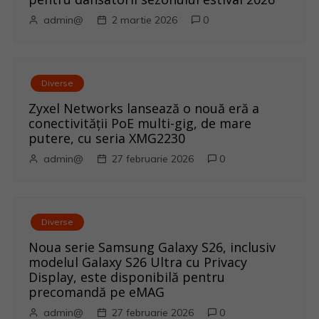
e
admin@
2 martie 2026
0
Diverse
Zyxel Networks lansează o nouă eră a
conectivității PoE multi-gig, de mare
putere, cu seria XMG2230
admin@
27 februarie 2026
0
Diverse
Noua serie Samsung Galaxy S26, inclusiv
modelul Galaxy S26 Ultra cu Privacy
Display, este disponibilă pentru
precomandă pe eMAG
admin@
27 februarie 2026
0