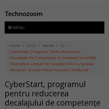
S
k
Technozoom
i
p
t
MENU
o
c
o
Home
2023
Martie
31
n
CyberStart, Programul Pentru Reducerea
t
Decalajului De Competențe În Domeniul Securității
e
Cibernetice, Lansat De Fundația EOS Cu Sprijinul
n
Microsoft, Anunță Prima Promoție Certificată
t
CyberStart, programul
pentru reducerea
decalajului de competențe