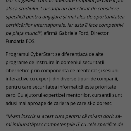
dar nu găsesc cursuri adecvate timpului pe care îl pot
aloca studiului. Cursanții au beneficiat de consiliere
specifică pentru angajare și mai ales de oportunitatea
certificărilor internaționale, iar asta îi face competitivi
pe piața muncii”,
afirmă Gabriela Ford, Director
Fundația EOS.
Programul CyberStart se diferențiază de alte
programe de instruire în domeniul securității
cibernetice prin componenta de mentorat și sesiuni
interactive cu experți din diverse tipuri de companii,
pentru care securitatea informatică este prioritate
zero. Cu ajutorul expertizei mentorilor, cursanții sunt
aduși mai aproape de cariera pe care si-o doresc.
”M-am înscris la acest curs pentru că mi-am dorit să-
mi îmbunătățesc competențele IT cu cele specifice de