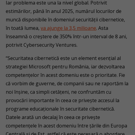
Iar problema este una la nivel global. Potrivit
estimărilor, până în anul 2025, numărul locurilor de
muncă disponibile în domeniul securității cibernetice,
în toată lumea,
va ajunge la 3,5 milioane
. Asta
înseamnă o creștere de 350% într-un interval de 8 ani,
potrivit Cybersecurity Ventures.
“Securitatea cibernetică este un element esențial al
strategiei Microsoft pentru România, iar dezvoltarea
competențelor în acest domeniu este o prioritate. Fie
că vorbim de guverne, de companii sau ne raportăm la
noi înșine, ca simpli cetățeni, ne confruntăm cu
provocări importante în ceea ce privește accesul la
programe educaționale în securitate cibernetică.
Datele arată un decalaj în ceea ce privește
competențele în acest domeniu între țările din Europa
Centrală și de Est, astfel că este necesară o abordare