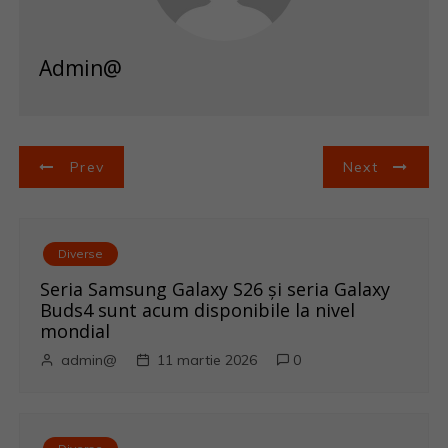
Admin@
N
Prev
Next
a
v
Diverse
i
Seria Samsung Galaxy S26 și seria Galaxy
Buds4 sunt acum disponibile la nivel
g
mondial
admin@
11 martie 2026
0
a
r