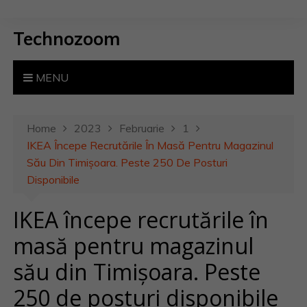
S
k
Technozoom
i
p
t
MENU
o
c
o
Home
2023
Februarie
1
n
IKEA Începe Recrutările În Masă Pentru Magazinul
t
Său Din Timișoara. Peste 250 De Posturi
e
Disponibile
n
IKEA începe recrutările în
t
masă pentru magazinul
său din Timișoara. Peste
250 de posturi disponibile