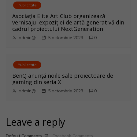
Publicitate
Asociația Elite Art Club organizează
vernisajul expoziției de artă generativă din
cadrul proiectului NextGeneration
admin@
5 octombrie 2023
0
Publicitate
BenQ anunţă noile sale proiectoare de
gaming din seria X
admin@
5 octombrie 2023
0
Leave a reply
Default Comments (0)
Facebook Comments