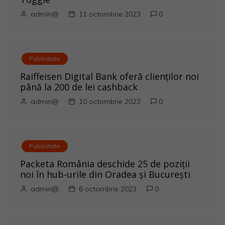
î
admin@
11 octombrie 2023
0
n
a
Publicitate
r
Raiffeisen Digital Bank oferă clienților noi
până la 200 de lei cashback
t
admin@
10 octombrie 2023
0
i
c
Publicitate
o
Packeta România deschide 25 de poziții
noi în hub-urile din Oradea și București
l
admin@
6 octombrie 2023
0
e