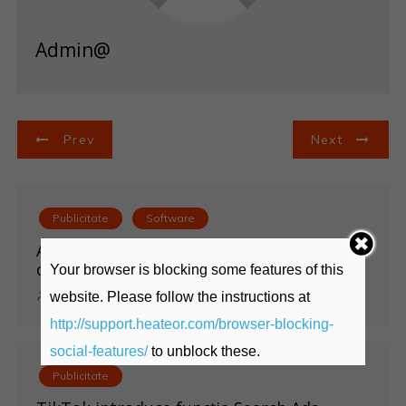
Admin@
N
Prev
Next
a
v
Publicitate
Software
i
Aparatul de aer condiționat tip split –
confort și eficiență în orice anotimp
Your browser is blocking some features of this
g
admin@
12 octombrie 2025
0
website. Please follow the instructions at
a
http://support.heateor.com/browser-blocking-
social-features/
to unblock these.
r
Publicitate