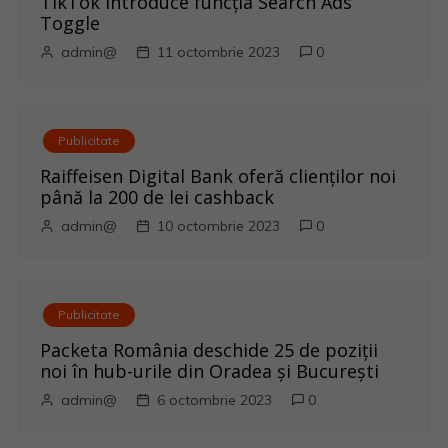
e
TikTok introduce funcția Search Ads
Toggle
î
admin@
11 octombrie 2023
0
n
a
Publicitate
r
Raiffeisen Digital Bank oferă clienților noi
până la 200 de lei cashback
t
admin@
10 octombrie 2023
0
i
c
Publicitate
o
Packeta România deschide 25 de poziții
noi în hub-urile din Oradea și București
l
admin@
6 octombrie 2023
0
e