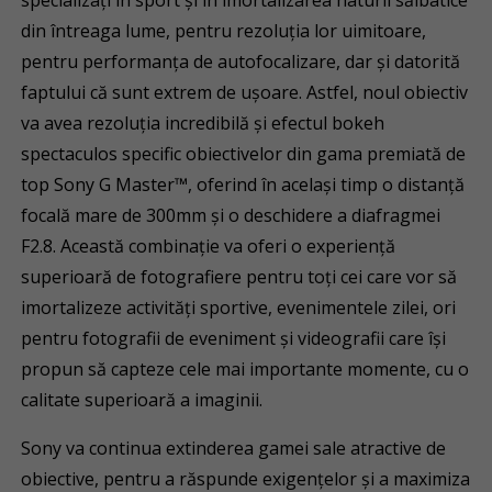
specializați în sport și în imortalizarea naturii sălbatice
din întreaga lume, pentru rezoluția lor uimitoare,
pentru performanța de autofocalizare, dar și datorită
faptului că sunt extrem de ușoare. Astfel, noul obiectiv
va avea rezoluția incredibilă și efectul bokeh
spectaculos specific obiectivelor din gama premiată de
top Sony G Master™, oferind în același timp o distanță
focală mare de 300mm și o deschidere a diafragmei
F2.8. Această combinație va oferi o experiență
superioară de fotografiere pentru toți cei care vor să
imortalizeze activități sportive, evenimentele zilei, ori
pentru fotografii de eveniment și videografii care își
propun să capteze cele mai importante momente, cu o
calitate superioară a imaginii.
Sony va continua extinderea gamei sale atractive de
obiective, pentru a răspunde exigențelor și a maximiza