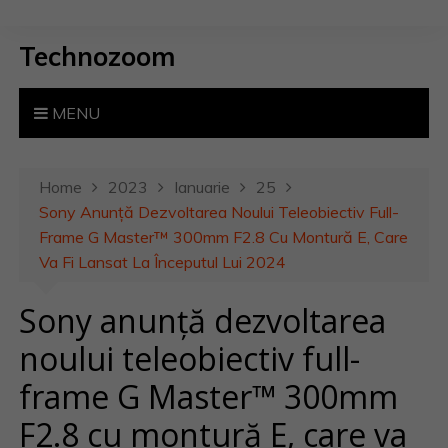
S
k
Technozoom
i
p
t
MENU
o
c
o
Home
2023
Ianuarie
25
n
Sony Anunță Dezvoltarea Noului Teleobiectiv Full-
t
Frame G Master™ 300mm F2.8 Cu Montură E, Care
e
Va Fi Lansat La Începutul Lui 2024
n
Sony anunță dezvoltarea
t
noului teleobiectiv full-
frame G Master™ 300mm
F2.8 cu montură E, care va