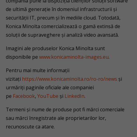
compania pune la dispoziția clienților soluții software
de ultimă generație în domeniul infrastructurii și
securității IT, precum și în mediile cloud. Totodată,
Konica Minolta comercializează o gamă extinsă de
soluții de supraveghere și analiză video avansată.
Imagini ale produselor Konica Minolta sunt
disponibile pe
www.konicaminolta-images.eu
.
Pentru mai multe informații
vizitați
https://www.konicaminolta.ro/ro-ro/news
și
urmăriți paginile oficiale ale companiei
pe
Facebook
,
YouTube
și
LinkedIn
.
Termeni şi nume de produse pot fi mărci comerciale
sau mărci înregistrate ale proprietarilor lor,
recunoscute ca atare.