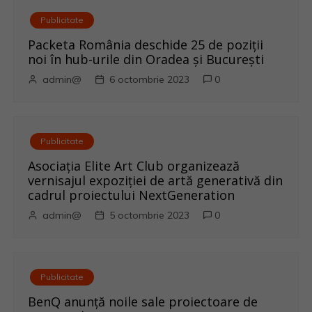
c
Publicitate
o
Packeta România deschide 25 de poziții
noi în hub-urile din Oradea și București
l
admin@
6 octombrie 2023
0
e
Publicitate
Asociația Elite Art Club organizează
vernisajul expoziției de artă generativă din
cadrul proiectului NextGeneration
admin@
5 octombrie 2023
0
Publicitate
BenQ anunţă noile sale proiectoare de