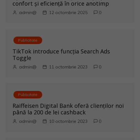
confort și eficiență în orice anotimp
g
admin@
12 octombrie 2025
0
a
r
Publicitate
e
TikTok introduce funcția Search Ads
Toggle
î
admin@
11 octombrie 2023
0
n
a
Publicitate
r
Raiffeisen Digital Bank oferă clienților noi
până la 200 de lei cashback
t
admin@
10 octombrie 2023
0
i