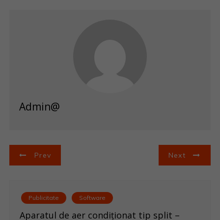
Admin@
N
Prev
Next
a
v
Publicitate
Software
i
Aparatul de aer condiționat tip split –