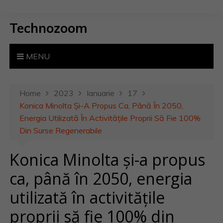
S
k
Technozoom
i
p
t
MENU
o
c
o
Home
2023
Ianuarie
17
n
Konica Minolta Și-A Propus Ca, Până În 2050,
t
Energia Utilizată În Activitățile Proprii Să Fie 100%
e
Din Surse Regenerabile
n
Konica Minolta și-a propus
t
ca, până în 2050, energia
utilizată în activitățile
proprii să fie 100% din