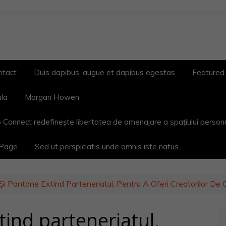
ntact
Duis dapibus, augue et dapibus egestas
Featured
ula
Morgan Howen
 Connect redefinește libertatea de amenajare a spațiului person
 Page
Sed ut perspiciatis unde omnis iste natus
i Pantone Extind Parteneriatul, Pentru A Oferi Creatorilor De 
ind parteneriatul,