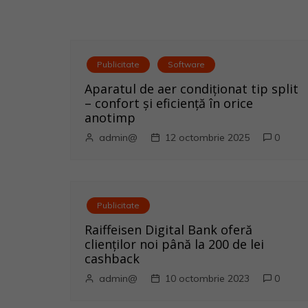
a
v
i
Publicitate
Software
Aparatul de aer condiționat tip split
g
– confort și eficiență în orice
anotimp
a
admin@
12 octombrie 2025
0
r
e
Publicitate
î
Raiffeisen Digital Bank oferă
n
clienților noi până la 200 de lei
cashback
a
admin@
10 octombrie 2023
0