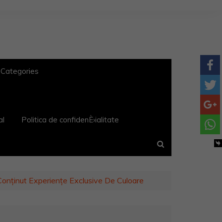
 Categories
al
Politica de confidenÈ›ialitate
Conţinut Experiențe Exclusive De Culoare