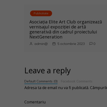
r
t
Publicitate
i
Asociația Elite Art Club organizează
vernisajul expoziției de artă
c
generativă din cadrul proiectului
NextGeneration
o
admin@
5 octombrie 2023
0
l
e
Leave a reply
Default Comments (0)
Facebook Comments
Adresa ta de email nu va fi publicată.
Câmpurile
Comentariu