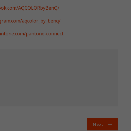
book.com/AQCOLORbyBenQ/
agram.com/aqcolor_by_benq/
antone.com/pantone-connect
Next