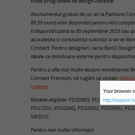
toate programele de design Adobe®.
Abonamentul gratuit de un an la Pantone Con
89,99 euro) este disponibil pentru noii cumpă
fi disponibil până la 30 septembrie 2023 sau pâ
acuratețea şi consistența culorilor a seriei 
Connect. Pentru designeri, seria BenQ Design
ideale ca monitoare externe pentru dispozitiv
Pentru a afla mai multe despre monitoarele B
Connect Premium, vă rugăm să vizitați:
https:
redeem
Your browser is
Modele eligibile: PD2500Q, PD2506Q, PD270
http://support.
PD2725U, PD3200Q, PD3200U, PD3205U, PD3
SW321C
Pentru mai multe informații: