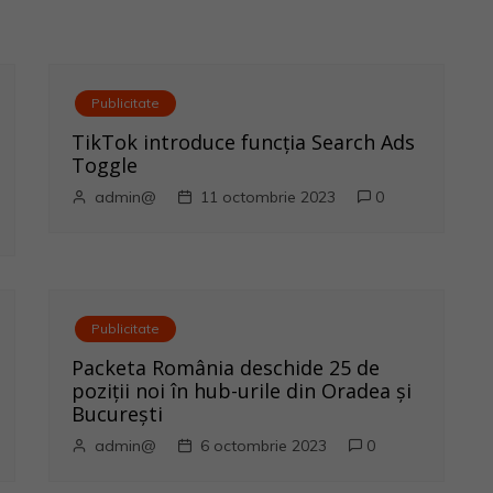
Publicitate
TikTok introduce funcția Search Ads
Toggle
admin@
11 octombrie 2023
0
Publicitate
Packeta România deschide 25 de
poziții noi în hub-urile din Oradea și
București
admin@
6 octombrie 2023
0