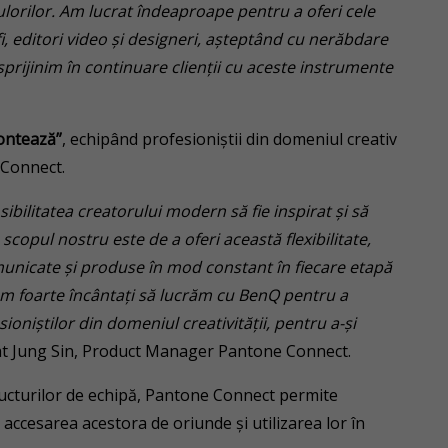
ulorilor. Am lucrat îndeaproape pentru a oferi cele
 editori video și designeri, aşteptând cu nerăbdare
sprijinim în continuare clienții cu aceste instrumente
ontează”
, echipând profesioniștii din domeniul creativ
 Connect.
ibilitatea creatorului modern să fie inspirat și să
copul nostru este de a oferi această flexibilitate,
unicate și produse în mod constant în fiecare etapă
em foarte încântați să lucrăm cu BenQ pentru a
ioniștilor din domeniul creativității, pentru a-și
rat Jung Sin, Product Manager Pantone Connect.
tructurilor de echipă, Pantone Connect permite
, accesarea acestora de oriunde și utilizarea lor în