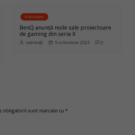
Publicitate
BenQ anunţă noile sale proiectoare
de gaming din seria X
admin@
5 octombrie 2023
0
 obligatorii sunt marcate cu
*