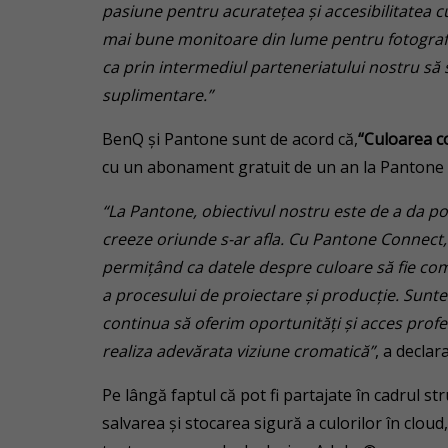
pasiune pentru acuratețea și accesibilitatea c
mai bune monitoare din lume pentru fotografi,
ca prin intermediul parteneriatului nostru să 
suplimentare.”
BenQ și Pantone sunt de acord că,
“Culoarea c
cu un abonament gratuit de un an la Pantone
“La Pantone, obiectivul nostru este de a da pos
creeze oriunde s-ar afla. Cu Pantone Connect, s
permițând ca datele despre culoare să fie com
a procesului de proiectare și producție. Sunt
continua să oferim oportunități și acces profes
realiza adevărata viziune cromatică”
, a decla
Pe lângă faptul că pot fi partajate în cadrul s
salvarea și stocarea sigură a culorilor în cloud