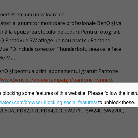
nect Premium (în valoare de
rători ai anumitor monitoare profesionale BenQ și va
nă la epuizarea stocului de coduri. Pentru fotografi,
BenQ PhotoVue SW atinge un nou nivel cu Pantone
Vue PD include conector Thunderbolt, ceea ce le face
ele Mac.
enQ și pentru a primi abonamentul gratuit Pantone
//www.benq.eu/en-eu/campaign/pantone-connect-
 blocking some features of this website. Please follow the instru
0Q, PD2700U, PD2705Q, PD2705U, PD2705UA,
heateor.com/browser-blocking-social-features/
to unblock these.
205UA, PD3220U, PD3420Q, SW271C, SW240, SW270C,