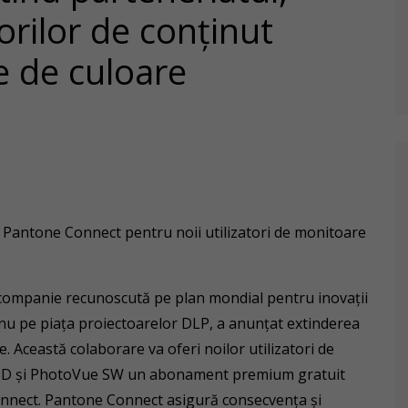
orilor de conţinut
e de culoare
Pantone Connect pentru noii utilizatori de monitoare
companie recunoscută pe plan mondial pentru inovații
unu pe piața proiectoarelor DLP, a anunțat extinderea
 Această colaborare va oferi noilor utilizatori de
 PD și PhotoVue SW un abonament premium gratuit
onnect. Pantone Connect asigură consecvența și