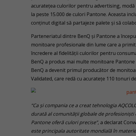
acuratețea culorilor pentru advertising, modă 
la peste 15.000 de culori Pantone. Aceasta inclu
conținut digital să partajeze palete și să colabo
Parteneriatul dintre BenQ și Pantone a începu
monitoare profesionale din lume care a primit 
încredere al fidelității culorilor pentru consu
BenQ a produs mai multe monitoare Pantone Val
BenQ a devenit primul producător de monitoa
Validated, care redă cu acuratețe 110 tonuri de
“Ca şi compania ce a creat tehnologia AQCOL
durată al comunității globale de profesioniști
Pantone oferă culori precise”,
a declarat Conw
este principala autoritate mondială în materie