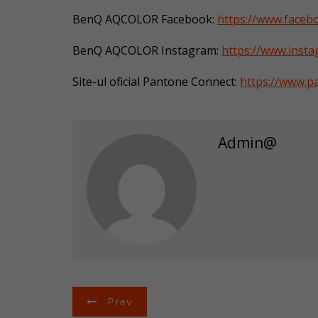
BenQ AQCOLOR Facebook:
https://www.face
BenQ AQCOLOR Instagram:
https://www.inst
Site-ul oficial Pantone Connect:
https://www.p
Admin@
N
Prev