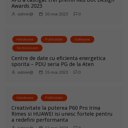
t
Awards 2023
i
admin@
16 mai 2023
0
c
o
Hardware
Publicitate
Software
l
Technozoom
Centre de date cu eficienta energetica
e
sporita – PDU seria PG de la Aten
admin@
15 mai 2023
0
Hardware
Publicitate
Creativitate la puterea P60 Pro Irina
Rimes si HUAWEI isi unesc fortele pentru
a redefini performanta