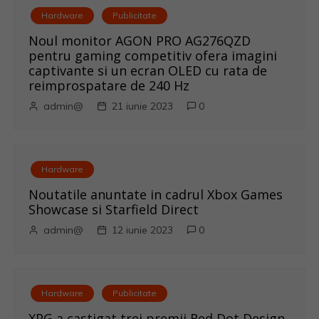
v
Hardware
Publicitate
i
Noul monitor AGON PRO AG276QZD
pentru gaming competitiv ofera imagini
g
captivante si un ecran OLED cu rata de
reimprospatare de 240 Hz
a
admin@
21 iunie 2023
0
r
e
Hardware
î
Noutatile anuntate in cadrul Xbox Games
Showcase si Starfield Direct
n
admin@
12 iunie 2023
0
a
r
Hardware
Publicitate
XPG a castigat trei premii Red Dot Design