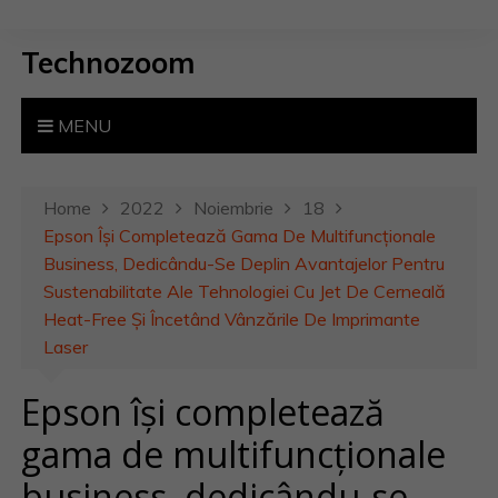
S
k
Technozoom
i
p
t
MENU
o
c
o
Home
2022
Noiembrie
18
n
Epson Își Completează Gama De Multifuncționale
t
Business, Dedicându-Se Deplin Avantajelor Pentru
e
Sustenabilitate Ale Tehnologiei Cu Jet De Cerneală
n
Heat-Free Și Încetând Vânzările De Imprimante
t
Laser
Epson își completează
gama de multifuncționale
business, dedicându-se