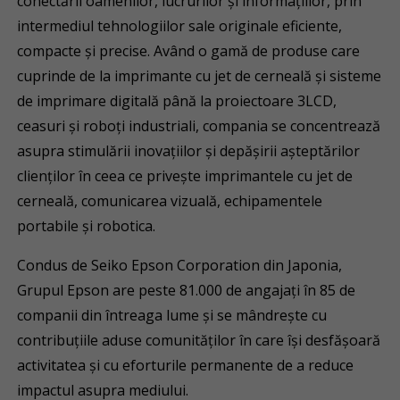
conectării oamenilor, lucrurilor şi informaţiilor, prin
intermediul tehnologiilor sale originale eficiente,
compacte şi precise. Având o gamă de produse care
cuprinde de la imprimante cu jet de cerneală şi sisteme
de imprimare digitală până la proiectoare 3LCD,
ceasuri şi roboţi industriali, compania se concentrează
asupra stimulării inovaţiilor şi depăşirii aşteptărilor
clienţilor în ceea ce priveşte imprimantele cu jet de
cerneală, comunicarea vizuală, echipamentele
portabile şi robotica.
Condus de Seiko Epson Corporation din Japonia,
Grupul Epson are peste 81.000 de angajaţi în 85 de
companii din întreaga lume şi se mândreşte cu
contribuţiile aduse comunităţilor în care îşi desfăşoară
activitatea şi cu eforturile permanente de a reduce
impactul asupra mediului.