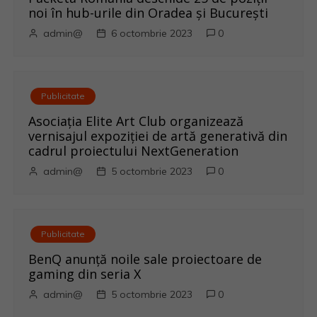
noi în hub-urile din Oradea și București
l
admin@
6 octombrie 2023
0
e
Publicitate
Asociația Elite Art Club organizează
vernisajul expoziției de artă generativă din
cadrul proiectului NextGeneration
admin@
5 octombrie 2023
0
Publicitate
BenQ anunţă noile sale proiectoare de
gaming din seria X
admin@
5 octombrie 2023
0