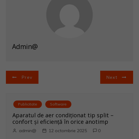
Admin@
N
Prev
Next
a
v
Publicitate
Software
i
Aparatul de aer condiționat tip split –
confort și eficiență în orice anotimp
g
admin@
12 octombrie 2025
0