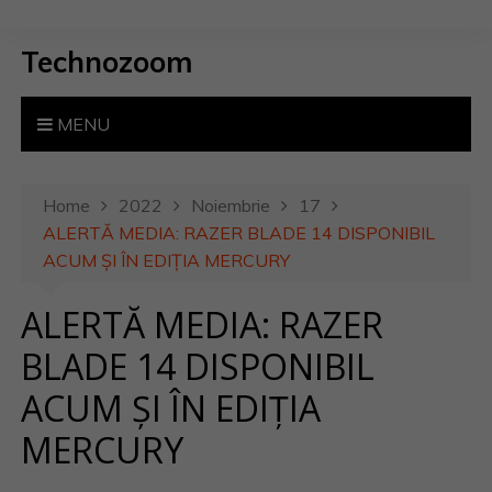
S
k
Technozoom
i
p
t
MENU
o
c
o
Home
2022
Noiembrie
17
n
ALERTĂ MEDIA: RAZER BLADE 14 DISPONIBIL
t
ACUM ȘI ÎN EDIȚIA MERCURY
e
ALERTĂ MEDIA: RAZER
n
t
BLADE 14 DISPONIBIL
ACUM ȘI ÎN EDIȚIA
MERCURY