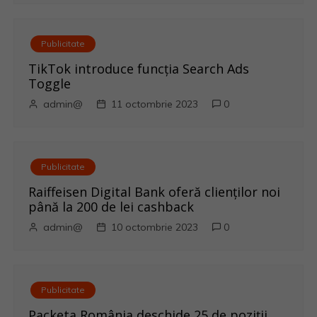
a
r
Publicitate
e
TikTok introduce funcția Search Ads
Toggle
î
admin@
11 octombrie 2023
0
n
a
Publicitate
r
Raiffeisen Digital Bank oferă clienților noi
până la 200 de lei cashback
t
admin@
10 octombrie 2023
0
i
c
Publicitate
o
Packeta România deschide 25 de poziții