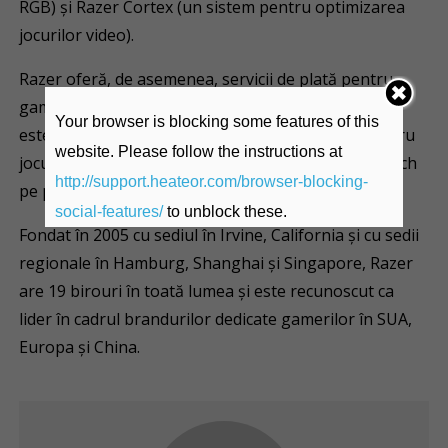
RGB) și Razer Cortex (un sistem pentru optimizarea
jocurilor video).
Razer oferă, de asemenea, servicii de plată pentru
gameri, tineri, millennials și generația Z. Razer Gold
Your browser is blocking some features of this
este unul dintre cele mai mari servicii de plată pentru
website. Please follow the instructions at
jocuri din lume, iar Razer Fintech oferă servicii fintech
http://support.heateor.com/browser-blocking-
pe piețele emergente.
social-features/
to unblock these.
Fondat în 2005 cu sediul în Irvine, California și cu sedii
regionale în Hamburg, Shanghai și Singapore, Razer
are 19 birouri în toată lumea și este recunoscut ca
lider în cadrul brandurilor dedicate gamerilor în SUA,
Europa și China.