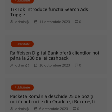
Publicitate
e
TikTok introduce funcția Search Ads
Toggle
î
admin@
11 octombrie 2023
0
n
a
Publicitate
r
Raiffeisen Digital Bank oferă clienților noi
până la 200 de lei cashback
t
admin@
10 octombrie 2023
0
i
c
Publicitate
o
Packeta România deschide 25 de poziții
noi în hub-urile din Oradea și București
l
admin@
6 octombrie 2023
0