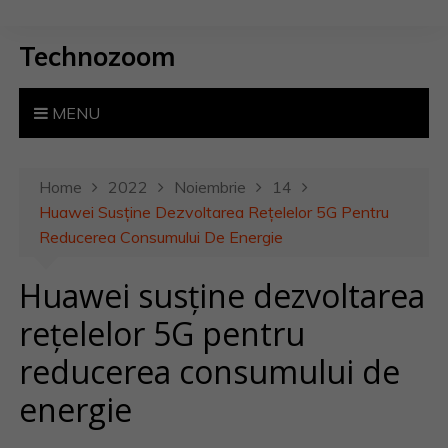
S
k
Technozoom
i
p
t
MENU
o
c
o
Home
2022
Noiembrie
14
n
Huawei Susține Dezvoltarea Rețelelor 5G Pentru
t
Reducerea Consumului De Energie
e
Huawei susține dezvoltarea
n
t
rețelelor 5G pentru
reducerea consumului de
energie