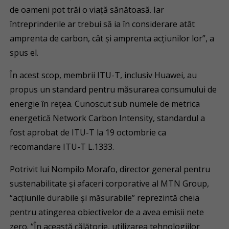
de oameni pot trăi o viață sănătoasă. Iar
întreprinderile ar trebui să ia în considerare atât
amprenta de carbon, cât și amprenta acțiunilor lor”, a
spus el.
În acest scop, membrii ITU-T, inclusiv Huawei, au
propus un standard pentru măsurarea consumului de
energie în rețea. Cunoscut sub numele de metrica
energetică Network Carbon Intensity, standardul a
fost aprobat de ITU-T la 19 octombrie ca
recomandare ITU-T L.1333.
Potrivit lui Nompilo Morafo, director general pentru
sustenabilitate și afaceri corporative al MTN Group,
“acțiunile durabile și măsurabile” reprezintă cheia
pentru atingerea obiectivelor de a avea emisii nete
zero. “În această călătorie, utilizarea tehnologiilor