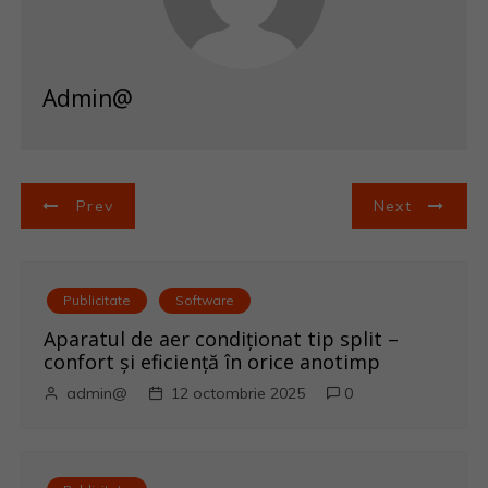
Admin@
N
Prev
Next
a
v
Publicitate
Software
i
Aparatul de aer condiționat tip split –
confort și eficiență în orice anotimp
g
admin@
12 octombrie 2025
0
a
r