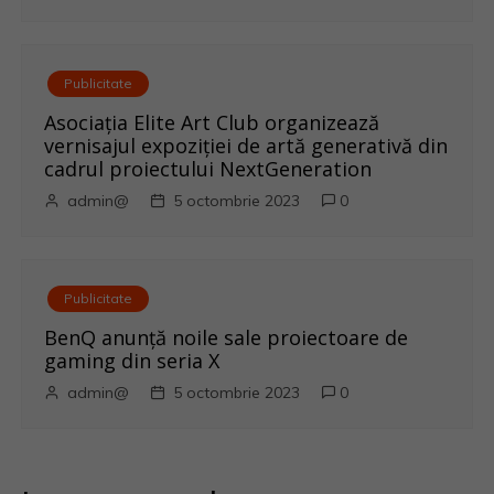
e
Publicitate
Asociația Elite Art Club organizează
vernisajul expoziției de artă generativă din
cadrul proiectului NextGeneration
admin@
5 octombrie 2023
0
Publicitate
BenQ anunţă noile sale proiectoare de
gaming din seria X
admin@
5 octombrie 2023
0