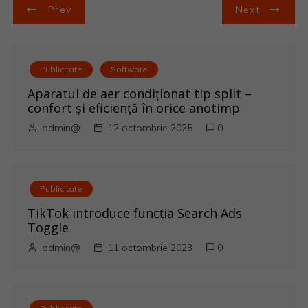
N
Prev
Next
a
v
Publicitate
Software
i
Aparatul de aer condiționat tip split –
confort și eficiență în orice anotimp
g
admin@
12 octombrie 2025
0
a
r
Publicitate
e
TikTok introduce funcția Search Ads
Toggle
î
admin@
11 octombrie 2023
0
n
a