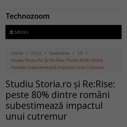
S
k
Technozoom
i
p
t
MENU
o
c
o
Home
2022
Noiembrie
10
n
Studiu Storia.ro Și Re:Rise: Peste 80% Dintre
t
Români Subestimează Impactul Unui Cutremur
e
Studiu Storia.ro și Re:Rise:
n
t
peste 80% dintre români
subestimează impactul
unui cutremur