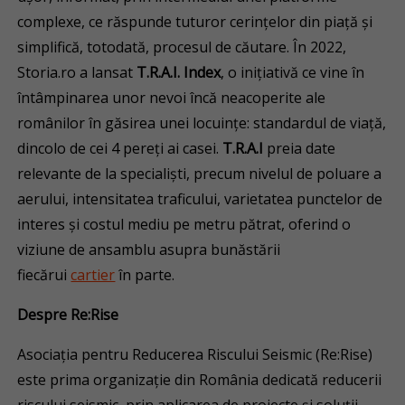
complexe, ce răspunde tuturor cerințelor din piață și
simplifică, totodată, procesul de căutare. În 2022,
Storia.ro a lansat
T.R.A.I. Index
, o inițiativă ce vine în
întâmpinarea unor nevoi încă neacoperite ale
românilor în găsirea unei locuințe: standardul de viață,
dincolo de cei 4 pereți ai casei.
T.R.A.I
preia date
relevante de la specialiști, precum nivelul de poluare a
aerului, intensitatea traficului, varietatea punctelor de
interes și costul mediu pe metru pătrat, oferind o
viziune de ansamblu asupra bunăstării
fiecărui
cartier
în parte.
Despre Re:Rise
Asociația pentru Reducerea Riscului Seismic (Re:Rise)
este prima organizație din România dedicată reducerii