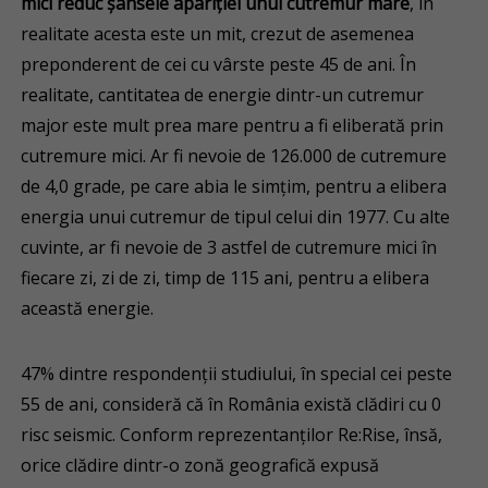
mici reduc șansele apariției unui cutremur mare
, în
realitate acesta este un mit, crezut de asemenea
preponderent de cei cu vârste peste 45 de ani. În
realitate, cantitatea de energie dintr-un cutremur
major este mult prea mare pentru a fi eliberată prin
cutremure mici. Ar fi nevoie de 126.000 de cutremure
de 4,0 grade, pe care abia le simțim, pentru a elibera
energia unui cutremur de tipul celui din 1977. Cu alte
cuvinte, ar fi nevoie de 3 astfel de cutremure mici în
fiecare zi, zi de zi, timp de 115 ani, pentru a elibera
această energie.
47% dintre respondenții studiului, în special cei peste
55 de ani, consideră că în România există clădiri cu 0
risc seismic. Conform reprezentanților Re:Rise, însă,
orice clădire dintr-o zonă geografică expusă