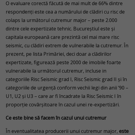
O evaluare corectă făcută de mai mult de 66% dintre
respondenți este cea a numărului de clădiri cu risc de
colaps la următorul cutremur major – peste 2.000
dintre cele expertizate tehnic. Bucureştiul este și
capitala europeană care prezintă cel mai mare risc
seismic, cu clădiri extrem de vulnerabile la cutremur. În
prezent, pe lista Primăriei, deci doar a clădirilor
expertizate, figurează peste 2000 de imobile foarte
vulnerabile la următorul cutremur, incluse in
categoriile Risc Seismic grad I, Risc Seismic grad II și în
categoriile de urgență conform vechii legi din anii ’90 –
U1, U2 și U3 – care ar fi încadrate la Risc Seismic I în
proporție covârșitoare în cazul unei re-expertizări.
Ce este bine să facem în cazul unui cutremur
În eventualitatea producerii unui cutremur major,
este