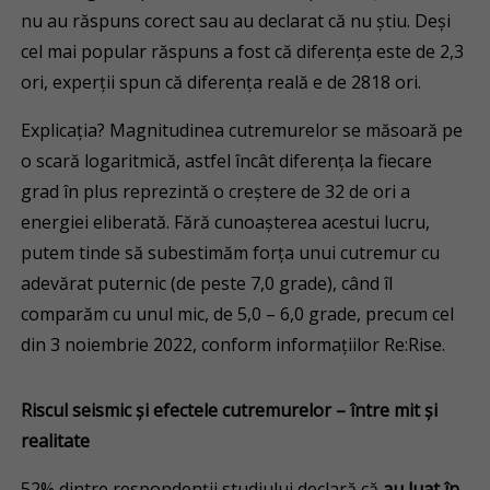
nu au răspuns corect sau au declarat că nu știu. Deși
cel mai popular răspuns a fost că diferența este de 2,3
ori, experții spun că diferența reală e de 2818 ori.
Explicația? Magnitudinea cutremurelor se măsoară pe
o scară logaritmică, astfel încât diferența la fiecare
grad în plus reprezintă o creștere de 32 de ori a
energiei eliberată. Fără cunoașterea acestui lucru,
putem tinde să subestimăm forța unui cutremur cu
adevărat puternic (de peste 7,0 grade), când îl
comparăm cu unul mic, de 5,0 – 6,0 grade, precum cel
din 3 noiembrie 2022, conform informațiilor Re:Rise.
Riscul seismic și efectele cutremurelor – între mit și
realitate
52% dintre respondenții studiului declară că
au luat în