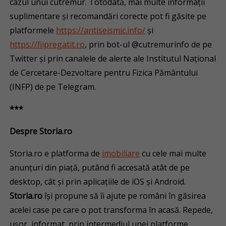
cazul unui cutremur. Totodată, mai multe informații
suplimentare și recomandări corecte pot fi găsite pe
platformele
https://antiseismic.info/
și
https://fiipregatit.ro
, prin bot-ul @cutremurinfo de pe
Twitter și prin canalele de alerte ale Institutul Naţional
de Cercetare-Dezvoltare pentru Fizica Pământului
(INFP) de pe Telegram.
***
Despre Storia.ro
Storia.ro e platforma de
imobiliare
cu cele mai multe
anunțuri din piață, putând fi accesată atât de pe
desktop, cât și prin aplicațiile de iOS și Android.
Storia.ro
își propune să îi ajute pe români în găsirea
acelei case pe care o pot transforma în acasă. Repede,
ușor, informat, prin intermediul unei platforme