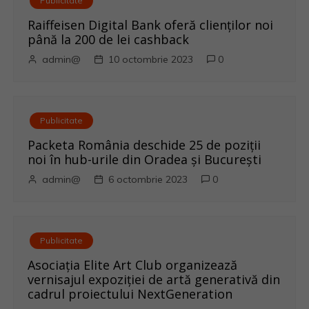
Publicitate
r
Raiffeisen Digital Bank oferă clienților noi
până la 200 de lei cashback
t
admin@
10 octombrie 2023
0
i
c
Publicitate
o
Packeta România deschide 25 de poziții
noi în hub-urile din Oradea și București
l
admin@
6 octombrie 2023
0
e
Publicitate
Asociația Elite Art Club organizează
vernisajul expoziției de artă generativă din
cadrul proiectului NextGeneration