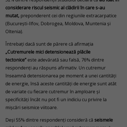
considerare riscul seismic al clădirii în care s-au
mutat
,
preponderent cei din regiunile extracarpatice
(București-Ilfov, Dobrogea, Moldova, Muntenia și
Oltenia).
Întrebați dacă sunt de părere că afirmația
„Cutremurele mici detensionează plăcile
tectonice”
este adevărată sau falsă, 76% dintre
respondenți au răspuns afirmativ. Un cutremur
înseamnă detensionarea pe moment a unei cantități
de energie, însă aceste cantități de energie sunt atât
de variate cu fiecare cutremur în amploare și
specificități încât nu pot fi un indiciu cu privire la
mișcări seismice viitoare.
Deși 55% dintre respondenți consideră că
seismele