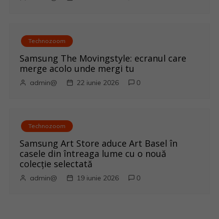
e
Technozoom
Samsung The Movingstyle: ecranul care
merge acolo unde mergi tu
admin@
22 iunie 2026
0
Technozoom
Samsung Art Store aduce Art Basel în
casele din întreaga lume cu o nouă
colecție selectată
admin@
19 iunie 2026
0