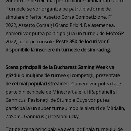
vor întrece pe cele mai performante simulatoare auto.
Turneele se vor organiza pe patru platforme de
simulare diferite: Assetto Corsa Competizione, F1
2022, Assetto Corsa și Grand Prix 4. De asemenea,
gamerii vor putea participa și la un turneu de MotoGP
2022, jucat pe console.
Peste 350 de locuri vor fi
disponibile la înscriere în turneele de sim racing.
Scena principală de la Bucharest Gaming Week va
găzdui o mulțime de turnee și competiții, prezentate
de cei mai populari streameri.
Gamerii vor putea face
parte din echipele de Minecraft ale lui iRaphahell și
Gannicus. Pasionații de Stumble Guys vor putea
participa la un super turneu mobile alături de Mădălin,
ZaSami, Gannicus și IceManLucky.
Tot pe scena principală va avea loc finala turneului de