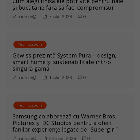
Cum alegi finisajele potrivite pentru baie
e
și bucătărie fără să faci compromisuri
admin@
7 iulie 2026
0
î
n
a
Technozoom
Gewiss prezintă System Pura – design,
r
smart home și sustenabilitate într-o
singură gamă
t
admin@
1 iulie 2026
0
i
c
Technozoom
o
Samsung colaborează cu Warner Bros.
Pictures și DC Studios pentru a oferi
l
fanilor experiențe legate de „Supergirl”
admin@
24 iunie 2026
0