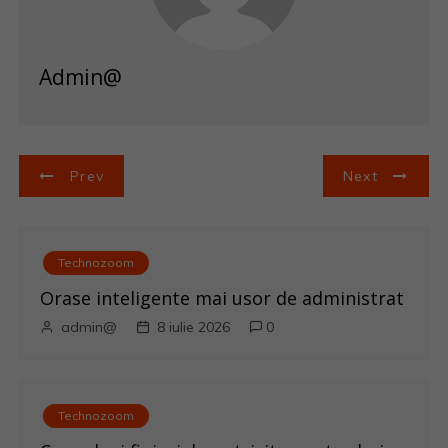
Admin@
N
Prev
Next
a
v
Technozoom
i
Orase inteligente mai usor de administrat
admin@
8 iulie 2026
0
g
a
Technozoom
r