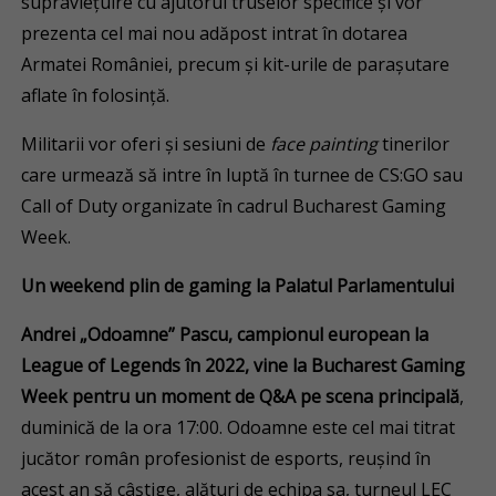
supraviețuire cu ajutorul truselor specifice și vor
prezenta cel mai nou adăpost intrat în dotarea
Armatei României, precum și kit-urile de parașutare
aflate în folosință.
Militarii vor oferi și sesiuni de
face painting
tinerilor
care urmează să intre în luptă în turnee de CS:GO sau
Call of Duty organizate în cadrul Bucharest Gaming
Week.
Un weekend plin de gaming la Palatul Parlamentului
Andrei „Odoamne” Pascu, campionul european la
League of Legends în 2022, vine la Bucharest Gaming
Week pentru un moment de Q&A pe scena principală
,
duminică de la ora 17:00. Odoamne este cel mai titrat
jucător român profesionist de esports, reușind în
acest an să câștige, alături de echipa sa, turneul LEC