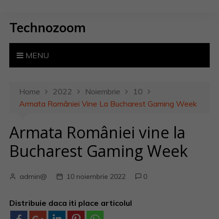
S
k
Technozoom
i
p
t
MENU
o
c
o
Home
2022
Noiembrie
10
n
Armata României Vine La Bucharest Gaming Week
t
Armata României vine la
e
n
Bucharest Gaming Week
t
admin@
10 noiembrie 2022
0
Distribuie daca iti place articolul