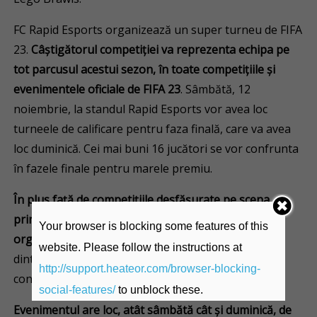
FC Rapid Esports organizează un super turneu de FIFA
23.
Câștigătorul competiției va reprezenta echipa pe
tot parcusul acestui sezon, în toate competițiile și
evenimentele oficiale de FIFA 23
. Sâmbătă, 12
noiembrie, la standul Rapid Esports vor avea loc
turneele de calificare pentru faza finală, care va avea
loc duminică. Cei mai buni 16 jucători se vor confrunta
în fazele finale pentru marele premiu.
În plus față de competițiile desfășurate pe scena
principală, gamerii vor participa și la turneele
Your browser is blocking some features of this
organizate la stand-urile partenerilor.
Cei mai buni
website. Please follow the instructions at
dintre ei au șansa de a câștiga o mulțime de premii
http://support.heateor.com/browser-blocking-
constând în dispozitive de gaming.
social-features/
to unblock these.
Evenimentul are loc, atât sâmbătă cât și duminică, de