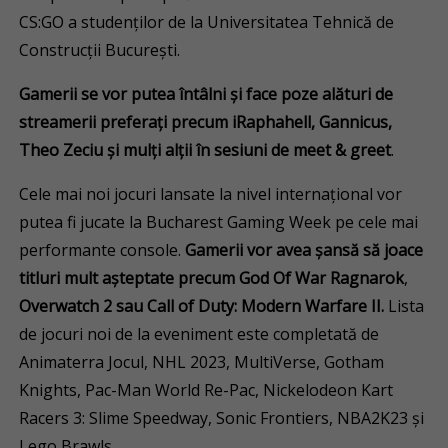
CS:GO a studenților de la Universitatea Tehnică de
Construcții București.
Gamerii se vor putea întâlni și face poze alături de
streamerii preferați precum iRaphahell, Gannicus,
Theo Zeciu și mulți alții în sesiuni de meet & greet
.
Cele mai noi jocuri lansate la nivel internațional vor
putea fi jucate la Bucharest Gaming Week pe cele mai
performante console.
Gamerii vor avea șansă să joace
titluri mult așteptate precum God Of War Ragnarok
,
Overwatch 2 sau Call of Duty: Modern Warfare II.
Lista
de jocuri noi de la eveniment este completată de
Animaterra Jocul, NHL 2023, MultiVerse, Gotham
Knights, Pac-Man World Re-Pac, Nickelodeon Kart
Racers 3: Slime Speedway, Sonic Frontiers, NBA2K23 și
Lego Brawls.