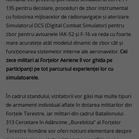
135 pentru decolare, proceduri de zbor instrumental
cu folosirea mijloacelor de radionavigație și aterizare.
Simulatorul DCS (Digital Combat Simulator) pentru
zbor pentru avioanele IAK-52 și F-16 va reda cu foarte
mare acuratețe atât modelul dinamic de zbor cât și
funcționarea sistemelor interne ale aeronavelor.
Cei
zece militari ai Forțelor Aeriene îi vor ghida pe
participanți pe tot parcursul experienței lor cu
simulatoarele.
În cadrul standului, vizitatorii vor găsi mai multe tipuri
de armament individual aflate în dotarea militarilor din
Forțele Terestre, iar militari din cadrul Batalionului
313 Cercetare în Adâncime „Burebista” al Forțelor
Terestre Române vor oferi noțiuni elementare despre