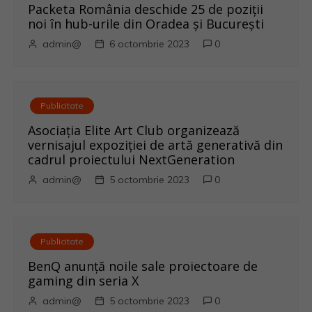
o
Packeta România deschide 25 de poziții
noi în hub-urile din Oradea și București
l
admin@
6 octombrie 2023
0
e
Publicitate
Asociația Elite Art Club organizează
vernisajul expoziției de artă generativă din
cadrul proiectului NextGeneration
admin@
5 octombrie 2023
0
Publicitate
BenQ anunţă noile sale proiectoare de
gaming din seria X
admin@
5 octombrie 2023
0