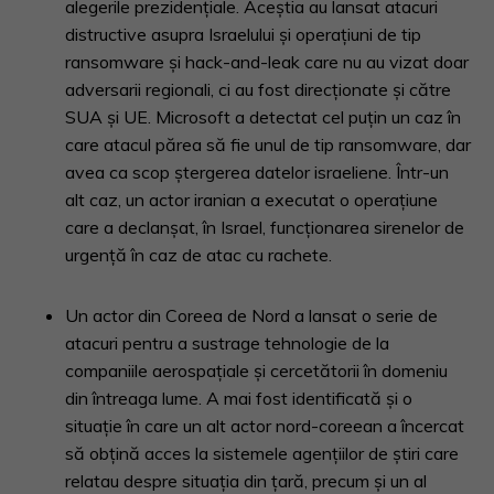
alegerile prezidențiale. Aceștia au lansat atacuri
distructive asupra Israelului și operațiuni de tip
ransomware și hack-and-leak care nu au vizat doar
adversarii regionali, ci au fost direcționate și către
SUA și UE. Microsoft a detectat cel puțin un caz în
care atacul părea să fie unul de tip ransomware, dar
avea ca scop ștergerea datelor israeliene. Într-un
alt caz, un actor iranian a executat o operațiune
care a declanșat, în Israel, funcționarea sirenelor de
urgență în caz de atac cu rachete.
Un actor din Coreea de Nord a lansat o serie de
atacuri pentru a sustrage tehnologie de la
companiile aerospațiale și cercetătorii în domeniu
din întreaga lume. A mai fost identificată și o
situație în care un alt actor nord-coreean a încercat
să obțină acces la sistemele agențiilor de știri care
relatau despre situația din țară, precum și un al