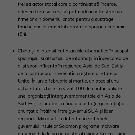
treilea actor statal care a continuat să încerce,
adesea fără succes, să pătrundă în infrastructura
firmelor din domeniul cripto pentru a sustrage
fonduri prin intermediul cărora să sprijine economia
țării.
China și-a intensificat atacurile cibernetice în scopul
spionajului și al furtului de informații, în încercarea de
a-și spori influența în regiunea Asiei de Sud-Est și
de a contracara interesul în creștere al Statelor
Unite. În lunile februarie și martie, un atac al unui
actor statal chinez a vizat 100 de conturi afiliate
unei organizații interguvernamentale din Asia de
Sud-Est, chiar atunci când aceasta (organizația) a
anunțat o întâlnire între guvernul SUA și liderii
regionali. Microsoft a detectat în sistemele
guvernului Insulelor Solomon programe malware
provenind de la un actor statal chinez, la scurt timp