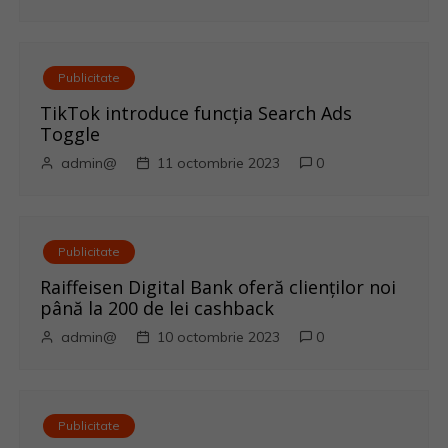
a
r
Publicitate
e
TikTok introduce funcția Search Ads
Toggle
î
admin@
11 octombrie 2023
0
n
a
Publicitate
r
Raiffeisen Digital Bank oferă clienților noi
până la 200 de lei cashback
t
admin@
10 octombrie 2023
0
i
c
Publicitate