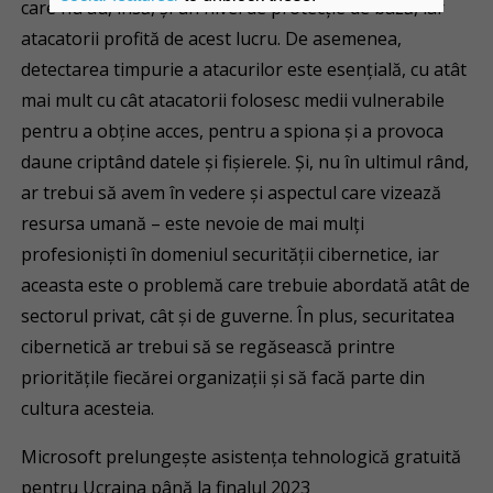
care nu au, însă, și un nivel de protecție de bază, iar
atacatorii profită de acest lucru. De asemenea,
detectarea timpurie a atacurilor este esențială, cu atât
mai mult cu cât atacatorii folosesc medii vulnerabile
pentru a obține acces, pentru a spiona și a provoca
daune criptând datele și fișierele. Și, nu în ultimul rând,
ar trebui să avem în vedere și aspectul care vizează
resursa umană – este nevoie de mai mulți
profesioniști în domeniul securității cibernetice, iar
aceasta este o problemă care trebuie abordată atât de
sectorul privat, cât și de guverne. În plus, securitatea
cibernetică ar trebui să se regăsească printre
prioritățile fiecărei organizații și să facă parte din
cultura acesteia.
Microsoft prelungește asistența tehnologică gratuită
pentru Ucraina până la finalul 2023