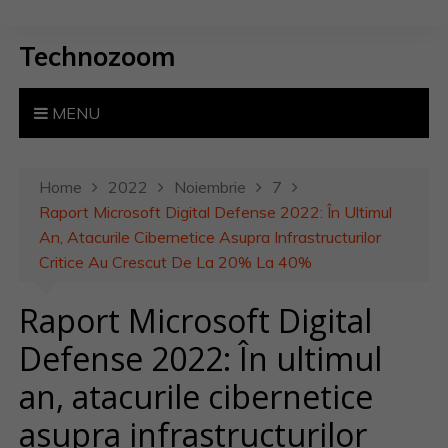
S
k
Technozoom
i
p
t
MENU
o
c
o
Home
2022
Noiembrie
7
n
Raport Microsoft Digital Defense 2022: În Ultimul
t
An, Atacurile Cibernetice Asupra Infrastructurilor
e
Critice Au Crescut De La 20% La 40%
n
Raport Microsoft Digital
t
Defense 2022: În ultimul
an, atacurile cibernetice
asupra infrastructurilor