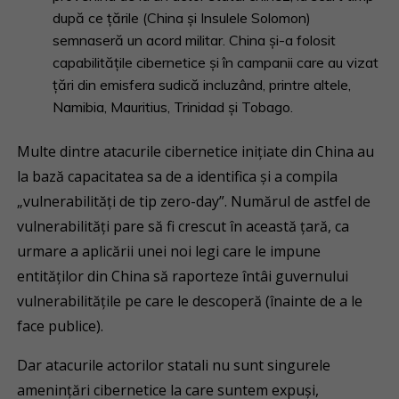
după ce țările (China și Insulele Solomon)
semnaseră un acord militar. China și-a folosit
capabilitățile cibernetice și în campanii care au vizat
țări din emisfera sudică incluzând, printre altele,
Namibia, Mauritius, Trinidad și Tobago.
Multe dintre atacurile cibernetice inițiate din China au
la bază capacitatea sa de a identifica și a compila
„vulnerabilități de tip zero-day”. Numărul de astfel de
vulnerabilități pare să fi crescut în această țară, ca
urmare a aplicării unei noi legi care le impune
entităților din China să raporteze întâi guvernului
vulnerabilitățile pe care le descoperă (înainte de a le
face publice).
Dar atacurile actorilor statali nu sunt singurele
amenințări cibernetice la care suntem expuși,