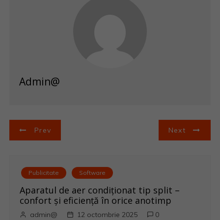
Admin@
N
Prev
Next
a
v
Publicitate
Software
i
Aparatul de aer condiționat tip split –
confort și eficiență în orice anotimp
g
admin@
12 octombrie 2025
0