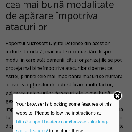
cea mai bună modalitate
de apărare împotriva
atacurilor
Raportul Microsoft Digital Defense din acest an
include, totodată, mai multe recomandări despre
modul în care atât oamenii, cât și organizațiile se pot
proteja mai bine împotriva atacurilor cibernetice.
Astfel, printre cele mai importante măsuri se numără
activarea opțiunilor de autentificare multi-factor,
aplicarea patch-urilor de securitate, o mai bună
gestionare a accesului privilegiat la sisteme și
Your browser is blocking some features of this
implementarea de soluții moderne de securitate de la
website. Please follow the instructions at
furnizori de top. O întreprindere de dimensiuni medii
http://support.heateor.com/browser-blocking-
dispune de aproximativ 3.500 de dispozitive conectate
social-features/
to unblock these.