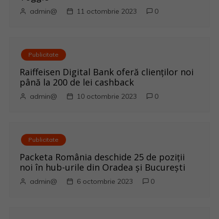
î
admin@
11 octombrie 2023
0
n
a
Publicitate
r
Raiffeisen Digital Bank oferă clienților noi
până la 200 de lei cashback
t
admin@
10 octombrie 2023
0
i
c
Publicitate
o
Packeta România deschide 25 de poziții
noi în hub-urile din Oradea și București
l
admin@
6 octombrie 2023
0
e