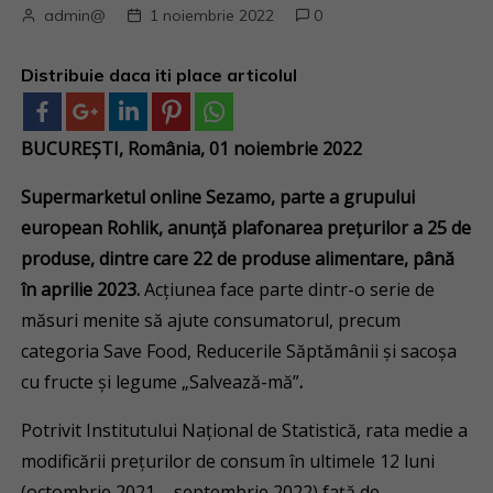
admin@
1 noiembrie 2022
0
Distribuie daca iti place articolul
BUCUREȘTI, România, 01 noiembrie 2022
Supermarketul online Sezamo, parte a grupului
european Rohlik, anunță plafonarea prețurilor a 25 de
produse, dintre care 22 de produse alimentare, până
în aprilie 2023.
Acțiunea face parte dintr-o serie de
măsuri menite să ajute consumatorul, precum
categoria Save Food, Reducerile Săptămânii și sacoșa
cu fructe și legume „Salvează-mă”
.
Potrivit Institutului Național de Statistică, rata medie a
modificării preţurilor de consum în ultimele 12 luni
(octombrie 2021 – septembrie 2022) faţă de