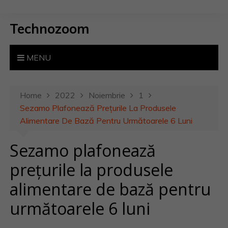
S
k
Technozoom
i
p
t
MENU
o
c
o
Home
2022
Noiembrie
1
n
Sezamo Plafonează Prețurile La Produsele
t
Alimentare De Bază Pentru Următoarele 6 Luni
e
Sezamo plafonează
n
t
prețurile la produsele
alimentare de bază pentru
următoarele 6 luni