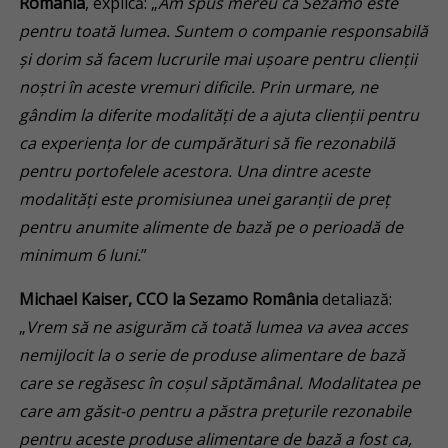
România
, explică: „
Am spus mereu că Sezamo este
pentru toată lumea. Suntem o companie responsabilă
și dorim să facem lucrurile mai ușoare pentru clienții
noștri în aceste vremuri dificile. Prin urmare, ne
gândim la diferite modalități de a ajuta clienții pentru
ca experiența lor de cumpărături să fie rezonabilă
pentru portofelele acestora. Una dintre aceste
modalități este promisiunea unei garanții de preț
pentru anumite alimente de bază pe o perioadă de
minimum 6 luni.
”
Michael Kaiser, CCO la Sezamo România
detaliază:
„
Vrem să ne asigurăm că toată lumea va avea acces
nemijlocit la o serie de produse alimentare de bază
care se regăsesc în coșul săptămânal. Modalitatea pe
care am găsit-o pentru a păstra prețurile rezonabile
pentru aceste produse alimentare de bază a fost ca,