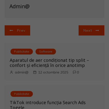
Admin@
N
Prev
Next
a
v
Publicitate
Software
i
Aparatul de aer condiționat tip split –
confort și eficiență în orice anotimp
g
admin@
12 octombrie 2025
0
a
r
Publicitate
e
TikTok introduce funcția Search Ads
Toggle