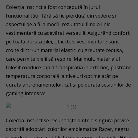
Colecția Instinct a fost concepută în jurul
funcționalității, fără să fie pierdută din vedere și
aspectul de a fi la modă, rezultatul fiind o linie
vestimentară cu adevărat versatilă. Asigurând confort
pe toată durata zilei, obiectele vestimentare sunt
croite dintr-un material elastic, cu greutate redusă,
care permite pielii să respire. Mai mult, materialul
folosit conduce rapid transpirația în exterior, păstrând
temperatura corporală la niveluri optime atât pe
durata antrenamentelor, cât și pe durata sesiunilor de
gaming intensive.
Colecția Instinct se recunoaște dintr-o singură privire
datorită adoptării culorilor emblematice Razer, negru
și verde, cu aluzii subtile la bine cunoscuta siglă THS și