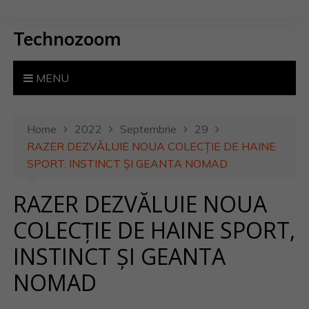
S
k
Technozoom
i
p
t
MENU
o
c
o
Home
2022
Septembrie
29
n
RAZER DEZVĂLUIE NOUA COLECȚIE DE HAINE
t
SPORT, INSTINCT ȘI GEANTA NOMAD
e
RAZER DEZVĂLUIE NOUA
n
t
COLECȚIE DE HAINE SPORT,
INSTINCT ȘI GEANTA
NOMAD