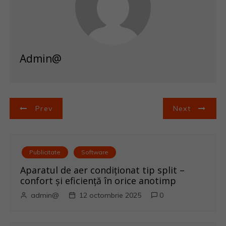
Admin@
N
Prev
Next
a
v
Publicitate
Software
i
Aparatul de aer condiționat tip split –
confort și eficiență în orice anotimp
g
admin@
12 octombrie 2025
0
a