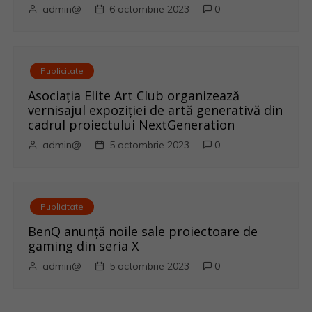
l
admin@
6 octombrie 2023
0
e
Publicitate
Asociația Elite Art Club organizează
vernisajul expoziției de artă generativă din
cadrul proiectului NextGeneration
admin@
5 octombrie 2023
0
Publicitate
BenQ anunţă noile sale proiectoare de
gaming din seria X
admin@
5 octombrie 2023
0