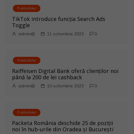
r
Publicitate
e
TikTok introduce funcția Search Ads
Toggle
î
admin@
11 octombrie 2023
0
n
a
Publicitate
r
Raiffeisen Digital Bank oferă clienților noi
până la 200 de lei cashback
t
admin@
10 octombrie 2023
0
i
c
Publicitate
o
Packeta România deschide 25 de poziții
noi în hub-urile din Oradea și București