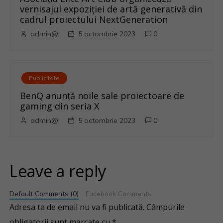
vernisajul expoziției de artă generativă din
cadrul proiectului NextGeneration
admin@
5 octombrie 2023
0
Publicitate
BenQ anunţă noile sale proiectoare de
gaming din seria X
admin@
5 octombrie 2023
0
Leave a reply
Default Comments (0)
Facebook Comments
Adresa ta de email nu va fi publicată.
Câmpurile
obligatorii sunt marcate cu
*