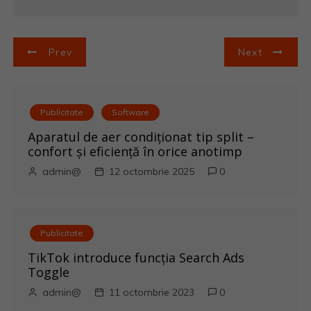
N
Prev
Next
a
v
Publicitate
Software
i
Aparatul de aer condiționat tip split –
confort și eficiență în orice anotimp
g
admin@
12 octombrie 2025
0
a
r
Publicitate
e
TikTok introduce funcția Search Ads
Toggle
î
admin@
11 octombrie 2023
0