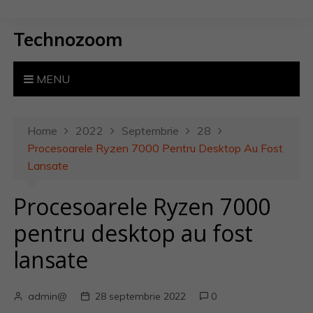
S
k
Technozoom
i
p
t
MENU
o
c
o
Home
2022
Septembrie
28
n
Procesoarele Ryzen 7000 Pentru Desktop Au Fost
t
Lansate
e
Procesoarele Ryzen 7000
n
t
pentru desktop au fost
lansate
admin@
28 septembrie 2022
0