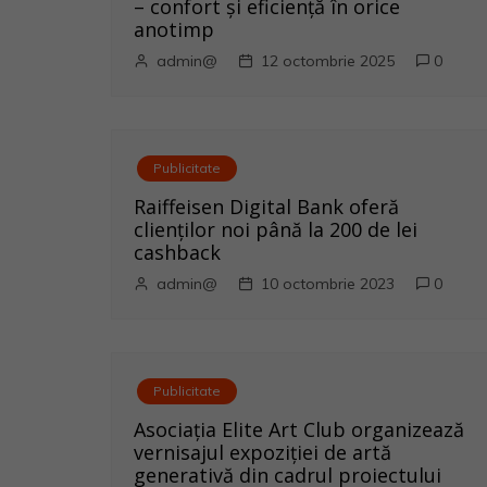
g
– confort și eficiență în orice
anotimp
a
admin@
12 octombrie 2025
0
r
e
Publicitate
î
Raiffeisen Digital Bank oferă
n
clienților noi până la 200 de lei
cashback
a
admin@
10 octombrie 2023
0
r
t
Publicitate
i
Asociația Elite Art Club organizează
vernisajul expoziției de artă
c
generativă din cadrul proiectului