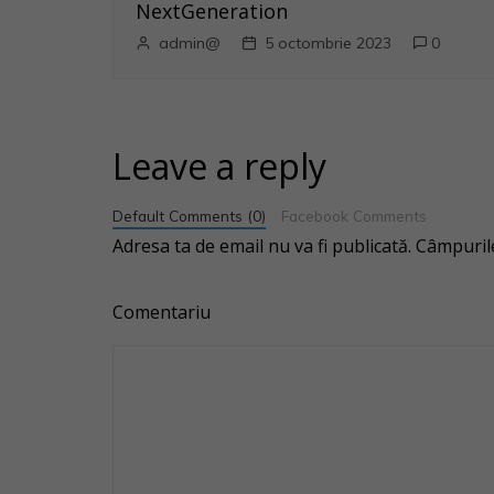
NextGeneration
o
admin@
5 octombrie 2023
0
l
e
Leave a reply
Default Comments (0)
Facebook Comments
Adresa ta de email nu va fi publicată.
Câmpurile
Comentariu