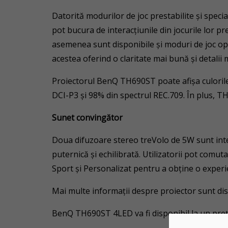
Datorită modurilor de joc prestabilite și spec
pot bucura de interacțiunile din jocurile lor pr
asemenea sunt disponibile şi moduri de joc op
acestea oferind o claritate mai bună și detali
Proiectorul BenQ TH690ST poate afișa culorile
DCI-P3 și 98% din spectrul REC.709. În plus, T
Sunet convingător
Doua difuzoare stereo treVolo de 5W sunt inte
puternică și echilibrată. Utilizatorii pot comu
Sport și Personalizat pentru a obține o experi
Mai multe informații despre proiector sunt di
BenQ TH690ST 4LED va fi disponibil la un pre