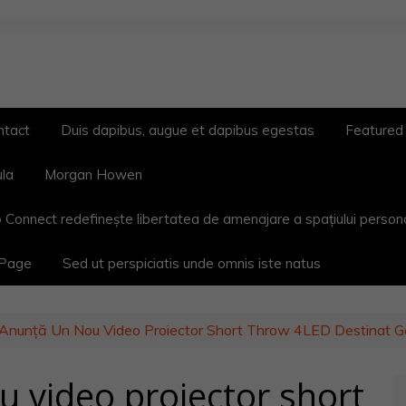
ntact
Duis dapibus, augue et dapibus egestas
Featured
ula
Morgan Howen
 Connect redefinește libertatea de amenajare a spațiului person
 Page
Sed ut perspiciatis unde omnis iste natus
Anunță Un Nou Video Proiector Short Throw 4LED Destinat Ga
 video proiector short