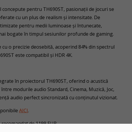
ial concepute pentru TH690ST, pasionaţii de jocuri se
eferate cu un plus de realism și intensitate. De
timizate pentru medii luminoase și întunecate,
i mai bogate în timpul sesiunilor profunde de gaming.
 cu o precizie deosebită, acoperind 84% din spectrul
H690ST este compatibil și HDR 4K.
grate în proiectorul TH690ST, oferind o acustică
ta între modurile audio Standard, Cinema, Muzică, Joc,
ență audio perfect sincronizată cu conținutul vizionat.
sponibile
AICI
.
ţ recomandat de 1199 EUR.