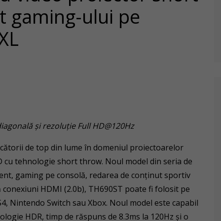
t gaming-ului pe
XXL
diagonală şi rezoluţie Full HD@120Hz
ătorii de top din lume în domeniul proiectoarelor
 cu tehnologie short throw. Noul model din seria de
ent, gaming pe consolă, redarea de conținut sportiv
uă conexiuni HDMI (2.0b), TH690ST poate fi folosit pe
4, Nintendo Switch sau Xbox. Noul model este capabil
nologie HDR, timp de răspuns de 8.3ms la 120Hz și o