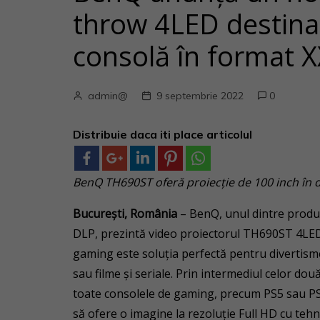
throw 4LED destina
consolă în format 
admin@
9 septembrie 2022
0
Distribuie daca iti place articolul
BenQ TH690ST oferă proiecţie de 100 inch în 
București, România
– BenQ, unul dintre produc
DLP, prezintă video proiectorul TH690ST 4LED
gaming este soluția perfectă pentru divertism
sau filme și seriale. Prin intermediul celor do
toate consolele de gaming, precum PS5 sau PS
să ofere o imagine la rezoluție Full HD cu teh