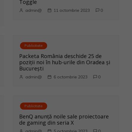
Toggle
admin@
11 octombrie 2023
0
Publicitate
Packeta România deschide 25 de
poziții noi în hub-urile din Oradea și
București
admin@
6 octombrie 2023
0
Publicitate
BenQ anunţă noile sale proiectoare
de gaming din seria X
admin@
5 octombrie 2023
0