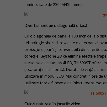
luminozitate de 2300ANSI lumen.
Divertisment pe o diagonală uriasă
Cu o diagonală de până la 100 inch de la o di
tehnologie short throw este o alternativă avan
proiecție ușoară și convenabilă din diferite poz
corecție Keystone 2D ce elimină efectele trapez
sursei sale de lumină 4LED, TH690ST oferă imagi
și saturație echilibrată. Durata de viață a sur
utilizare în modul ECO. Mai concret, 4 ore de ut
utilizare fără a fi nevoie de înlocuirea sursei d
Culori naturale în jocurile video