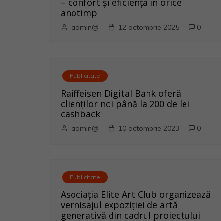
g
– confort și eficiență în orice
anotimp
a
admin@
12 octombrie 2025
0
r
e
Publicitate
î
Raiffeisen Digital Bank oferă
n
clienților noi până la 200 de lei
cashback
a
admin@
10 octombrie 2023
0
r
t
Publicitate
i
Asociația Elite Art Club organizează
vernisajul expoziției de artă
c
generativă din cadrul proiectului