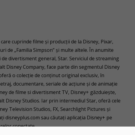
are cuprinde filme și producții de la Disney, Pixar,
uri de „Familia Simpson” și multe altele. În anumite
ii de divertisment general, Star. Serviciul de streaming
Walt Disney Company, face parte din segmentul Disney
eră o colecție de conținut original exclusiv, în
etraj, documentare, seriale de acțiune și de animație
ney de filme si divertisment TV, Disney+ găzduiește,
t Disney Studios. Iar prin intermediul Star, oferă cele
ney Television Studios, FX, Searchlight Pictures și
tați disneyplus.com sau căutați aplicația Disney+ pe
arelor conectate.