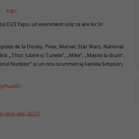
l D23 Expo, un eveniment unic ce are loc în
tate de la Disney, Pixar, Marvel, Star Wars, National
ără: „Thor: Iubire și Tunete”, „Mike”, „Mașini la drum”,
onul Nunților” și un nou scurtmetraj Familia Simpson,
eyPlusRO
ey-plus-day-2022/