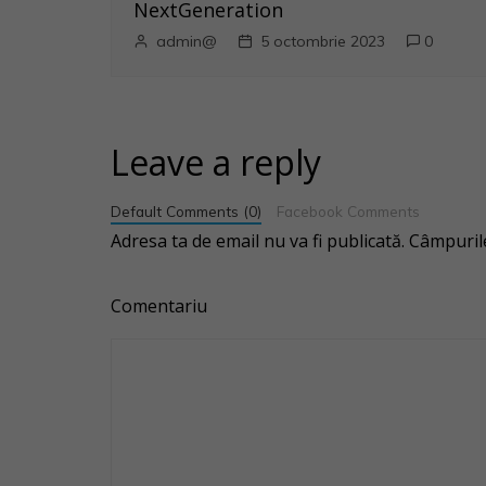
NextGeneration
o
admin@
5 octombrie 2023
0
l
e
Leave a reply
Default Comments (0)
Facebook Comments
Adresa ta de email nu va fi publicată.
Câmpurile
Comentariu