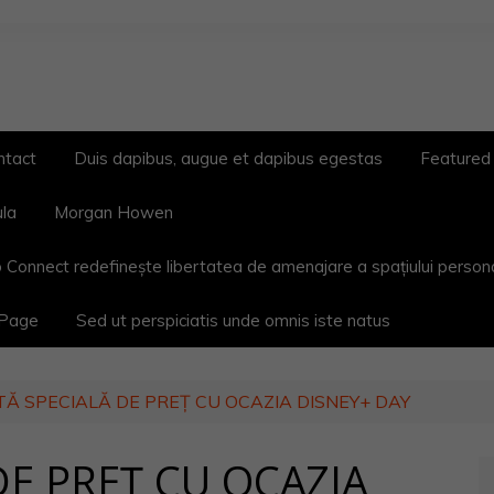
ntact
Duis dapibus, augue et dapibus egestas
Featured
ula
Morgan Howen
 Connect redefinește libertatea de amenajare a spațiului person
 Page
Sed ut perspiciatis unde omnis iste natus
Ă SPECIALĂ DE PREȚ CU OCAZIA DISNEY+ DAY
DE PREȚ CU OCAZIA