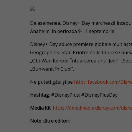
De asemenea, Disney+ Day marchează începutu
Anaheim, în perioada 9-11 septembrie.
Disney+ Day aduce premiere globale mult aștep
Geographic și Star. Printre noile titluri se num
„Obi-Wan Kenobi: Întoarcerea unui Jedi”, „Sez
„Bun-venit în Club!”.
Ne puteți găsi și pe
https: facebook.com/Disn
Hashtag
: #DisneyPlus; #DisneyPlusDay
Media Kit
:
https://dmedmedia.disney.com/disn
Note către editori: