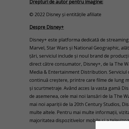
Drepturi de autor pentru imagine:
© 2022 Disney și entitățile afiliate
Despre Disney+
Disney+ este platforma dedicată de streaming c
Marvel, Star Wars și National Geographic, alăt
țări, serviciul include și noul brand de producț
direct către consumator, Disney+, de la The 
Media & Entertainment Distribution. Serviciul of
continuă creștere, printre care filme de lung m
și scurtmetraje. Având acces la vasta gamă Dis
de asemenea, cele mai noi lansări de la The Wal
mai noi apariții de la 20th Century Studios, Dis
multe altele. Pentru mai multe informații, vizi
majoritatea dispozitivelor mobile și a televizo