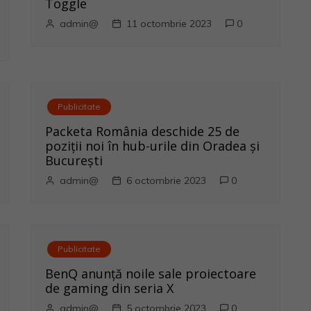
Toggle
admin@
11 octombrie 2023
0
Publicitate
Packeta România deschide 25 de
poziții noi în hub-urile din Oradea și
București
admin@
6 octombrie 2023
0
Publicitate
BenQ anunţă noile sale proiectoare
de gaming din seria X
admin@
5 octombrie 2023
0