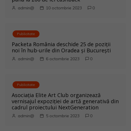
t
admin@
10 octombrie 2023
0
i
c
Publicitate
o
Packeta România deschide 25 de poziții
noi în hub-urile din Oradea și București
l
admin@
6 octombrie 2023
0
e
Publicitate
Asociația Elite Art Club organizează
vernisajul expoziției de artă generativă din
cadrul proiectului NextGeneration
admin@
5 octombrie 2023
0