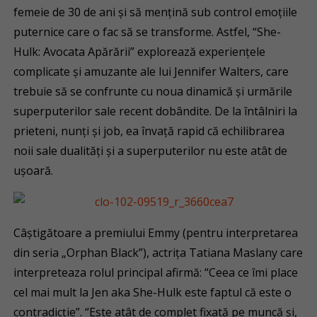
femeie de 30 de ani și să mențină sub control emoțiile
puternice care o fac să se transforme. Astfel, “She-
Hulk: Avocata Apărării” explorează experiențele
complicate și amuzante ale lui Jennifer Walters, care
trebuie să se confrunte cu noua dinamică și urmările
superputerilor sale recent dobândite. De la întâlniri la
prieteni, nunți și job, ea învață rapid că echilibrarea
noii sale dualități și a superputerilor nu este atât de
ușoară.
Câștigătoare a premiului Emmy (pentru interpretarea
din seria „Orphan Black”), actrița Tatiana Maslany care
interpreteaza rolul principal afirmă: “Ceea ce îmi place
cel mai mult la Jen aka She-Hulk este faptul că este o
contradicție”. “Este atât de complet fixată pe muncă și,