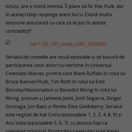
totuși, are o inimă imensă. Îi place să fie She-Hulk, dar
în același timp respinge acest lucru. Există multa
tensiune amuzantă cu care să te joci în aceste
contradicții”.
Serialul de comedie are nouă episoade și se bucură de
participarea unor actori cu vechime în Universul
Cinematic Marvel, printre care Mark Ruffalo în rolul lui
Bruce Banner/Hulk, Tim Roth în rolul lui Emil
Blonsky/Abomination și Benedict Wong în rolul lui
Wong, precum și Jameela Jamil, Josh Segarra, Ginger
Gonzaga, Jon Bass și Renée Elise Goldsberry. Serialul
este regizat de Kat Coiro (episoadele 1, 2, 3, 4, 8, 9) și
Anu Valia (episoadele 5, 6, 7), cu Jessica Gao ca
scenarist principal. Producători executivi sunt Kevin