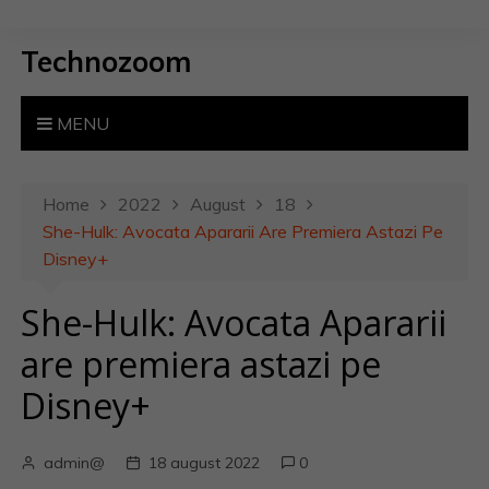
S
k
Technozoom
i
p
t
MENU
o
c
o
Home
2022
August
18
n
She-Hulk: Avocata Apararii Are Premiera Astazi Pe
t
Disney+
e
She-Hulk: Avocata Apararii
n
t
are premiera astazi pe
Disney+
admin@
18 august 2022
0