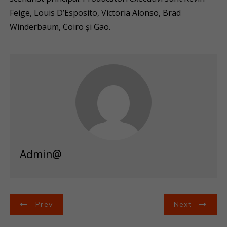
Feige, Louis D’Esposito, Victoria Alonso, Brad
Winderbaum, Coiro și Gao.
Admin@
N
Prev
Next
a