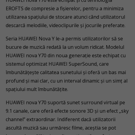
HUAWEI nova Y70 este echipat și cu tehnologia
EROFTS de compresie a fișierelor, pentru a minimiza
utilizarea spațiului de stocare atunci când utilizatorul
descarcă melodiile, videoclipurile și jocurile preferate.
Seria HUAWEI Nova Y le-a permis utilizatorilor să se
bucure de muzică redată la un volum ridicat. Modelul
HUAWEI nova Y70 din noua generație este echipat cu
sistemul optimizat HUAWEI SuperSound, care
îmbunătățește calitatea sunetului și oferă un bas mai
profund și mai clar, cu un interval dinamic și un simț al
spațiului mult îmbunătățite.
HUAWEI nova Y70 suportă sunet surround virtual pe
9.1 canale, care oferă efecte sonore 3D și un efect „sky
channel” extraordinar. Indiferent dacă utilizatorii
ascultă muzică sau urmăresc filme, aceștia se pot