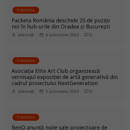
c
Publicitate
o
Packeta România deschide 25 de poziții
noi în hub-urile din Oradea și București
l
admin@
6 octombrie 2023
0
e
Publicitate
Asociația Elite Art Club organizează
vernisajul expoziției de artă generativă din
cadrul proiectului NextGeneration
admin@
5 octombrie 2023
0
Publicitate
BenQ anunţă noile sale proiectoare de