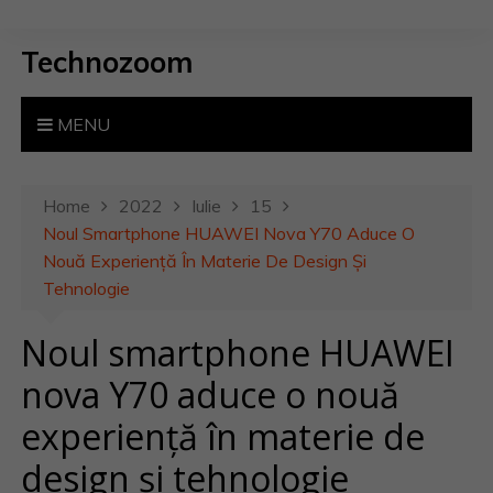
S
k
Technozoom
i
p
t
MENU
o
c
o
Home
2022
Iulie
15
n
Noul Smartphone HUAWEI Nova Y70 Aduce O
t
Nouă Experiență În Materie De Design Și
e
Tehnologie
n
Noul smartphone HUAWEI
t
nova Y70 aduce o nouă
experiență în materie de
design și tehnologie