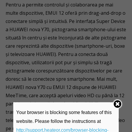
Pentru a permite controlul și colaborarea pe mai
multe dispozitive, EMUI 12 oferă prin drag-and-drop o
conectare simplă și intuitivă. Pe interfața Super Device
a HUAWEI nova Y70, pictograma smartphone-ului este
situată în centru și este înconjurată de alte pictograme
care reprezintă alte dispozitive (smartphone-uri, boxe
și televizoare HUAWEI). Pentru a conecta două
dispozitive, utilizatorii pot pur și simplu să tragă
pictogramele corespunzătoare dispozitivelor pe care
doresc să le conecteze spre smartphone. Mai mult,
HUAWEI nova Y70 cu EMUI 12 dispune de HUAWEI
MeeTime, care acceptă apeluri video HD cu până la 12
participanți și o rată de cadre ridicată. Utilizatorii pot
transfera apelurile MeeTime de pe telefon pe un
Your browser is blocking some features of this
televizor HUAWEI pentru a se bucura de un apel video
website. Please follow the instructions at
pe un ecran mai mare.
http://support.heateor.com/browser-blocking-