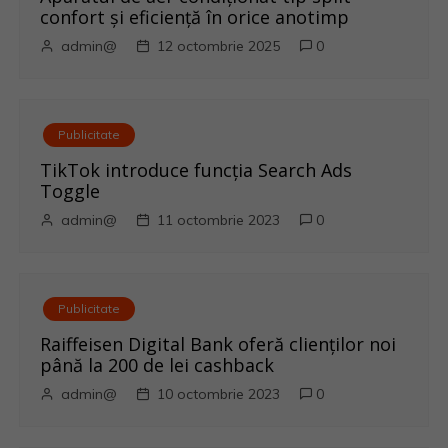
i
confort și eficiență în orice anotimp
g
admin@
12 octombrie 2025
0
a
r
Publicitate
e
TikTok introduce funcția Search Ads
Toggle
î
admin@
11 octombrie 2023
0
n
a
Publicitate
r
Raiffeisen Digital Bank oferă clienților noi
până la 200 de lei cashback
t
admin@
10 octombrie 2023
0
i