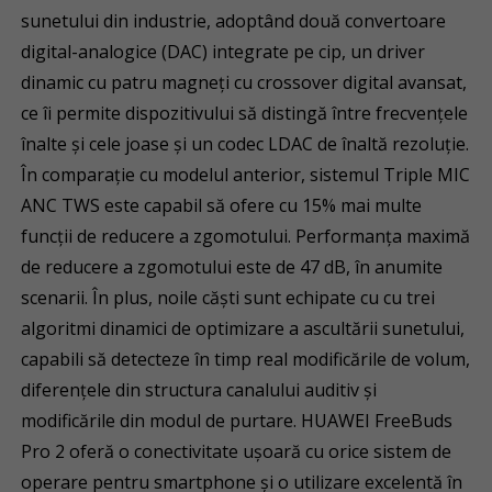
sunetului din industrie, adoptând două convertoare
digital-analogice (DAC) integrate pe cip, un driver
dinamic cu patru magneți cu crossover digital avansat,
ce îi permite dispozitivului să distingă între frecvențele
înalte și cele joase și un codec LDAC de înaltă rezoluție.
În comparație cu modelul anterior, sistemul Triple MIC
ANC TWS este capabil să ofere cu 15% mai multe
funcții de reducere a zgomotului. Performanța maximă
de reducere a zgomotului este de 47 dB, în anumite
scenarii. În plus, noile căști sunt echipate cu cu trei
algoritmi dinamici de optimizare a ascultării sunetului,
capabili să detecteze în timp real modificările de volum,
diferențele din structura canalului auditiv și
modificările din modul de purtare. HUAWEI FreeBuds
Pro 2 oferă o conectivitate ușoară cu orice sistem de
operare pentru smartphone și o utilizare excelentă în