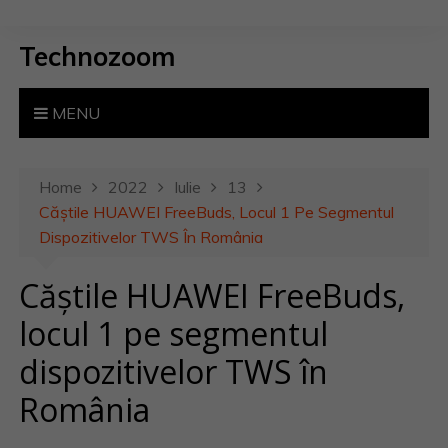
S
k
Technozoom
i
p
t
MENU
o
c
o
Home
2022
Iulie
13
n
Căștile HUAWEI FreeBuds, Locul 1 Pe Segmentul
t
Dispozitivelor TWS În România
e
Căștile HUAWEI FreeBuds,
n
t
locul 1 pe segmentul
dispozitivelor TWS în
România