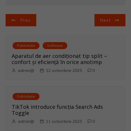
N
Prev
Next
a
v
Publicitate
Software
i
Aparatul de aer condiționat tip split –
confort și eficiență în orice anotimp
g
admin@
12 octombrie 2025
0
a
r
Publicitate
e
TikTok introduce funcția Search Ads
Toggle
î
admin@
11 octombrie 2023
0