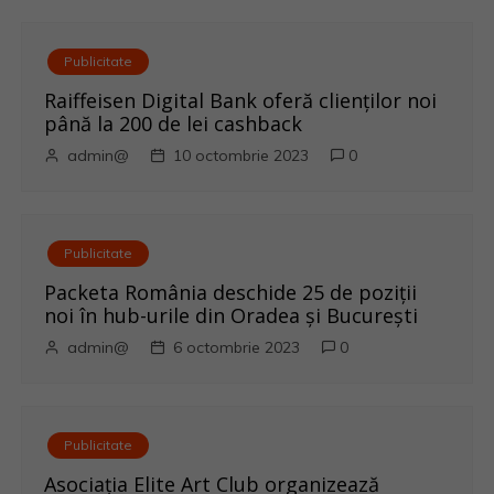
n
a
Publicitate
r
Raiffeisen Digital Bank oferă clienților noi
până la 200 de lei cashback
t
admin@
10 octombrie 2023
0
i
c
Publicitate
o
Packeta România deschide 25 de poziții
noi în hub-urile din Oradea și București
l
admin@
6 octombrie 2023
0
e
Publicitate
Asociația Elite Art Club organizează