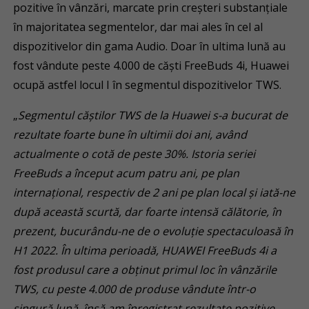
pozitive în vânzări, marcate prin creșteri substanțiale
în majoritatea segmentelor, dar mai ales în cel al
dispozitivelor din gama Audio. Doar în ultima lună au
fost vândute peste 4.000 de căști FreeBuds 4i, Huawei
ocupă astfel locul I în segmentul dispozitivelor TWS.
„
Segmentul căștilor TWS de la Huawei s-a bucurat de
rezultate foarte bune în ultimii doi ani, având
actualmente o cotă de peste 30%. Istoria seriei
FreeBuds a început acum patru ani, pe plan
internațional, respectiv de 2 ani pe plan local și iată-ne
după această scurtă, dar foarte intensă călătorie, în
prezent, bucurându-ne de o evoluție spectaculoasă în
H1 2022. În ultima perioadă, HUAWEI FreeBuds 4i a
fost produsul care a obținut primul loc în vânzările
TWS, cu peste 4.000 de produse vândute într-o
singură lună, însă am înregistrat rezultate pozitive