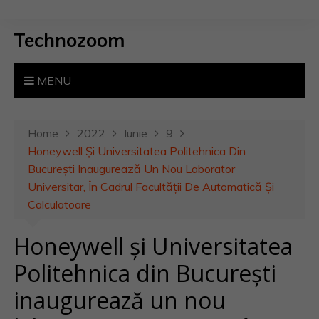
S
k
Technozoom
i
p
t
MENU
o
c
o
Home
2022
Iunie
9
n
Honeywell Și Universitatea Politehnica Din
t
București Inaugurează Un Nou Laborator
e
Universitar, În Cadrul Facultății De Automatică Și
n
Calculatoare
t
Honeywell și Universitatea
Politehnica din București
inaugurează un nou