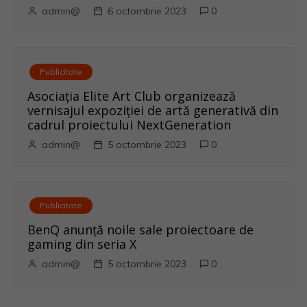
l
admin@
6 octombrie 2023
0
e
Publicitate
Asociația Elite Art Club organizează
vernisajul expoziției de artă generativă din
cadrul proiectului NextGeneration
admin@
5 octombrie 2023
0
Publicitate
BenQ anunţă noile sale proiectoare de
gaming din seria X
admin@
5 octombrie 2023
0