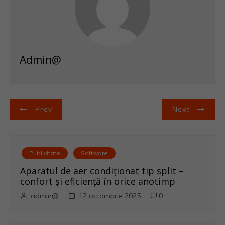
Admin@
N
Prev
Next
a
v
Publicitate
Software
i
Aparatul de aer condiționat tip split –
confort și eficiență în orice anotimp
g
admin@
12 octombrie 2025
0
a