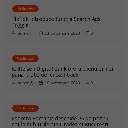
r
Publicitate
e
TikTok introduce funcția Search Ads
Toggle
î
admin@
11 octombrie 2023
0
n
a
Publicitate
r
Raiffeisen Digital Bank oferă clienților noi
până la 200 de lei cashback
t
admin@
10 octombrie 2023
0
i
c
Publicitate
o
Packeta România deschide 25 de poziții
noi în hub-urile din Oradea și București