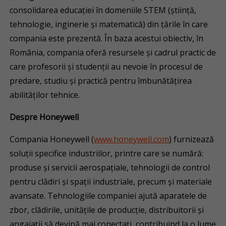
consolidarea educaţiei în domeniile STEM (știință,
tehnologie, inginerie și matematică) din țările în care
compania este prezentă. În baza acestui obiectiv, în
România, compania oferă resursele și cadrul practic de
care profesorii şi studenţii au nevoie în procesul de
predare, studiu și practică pentru îmbunătăţirea
abilităţilor tehnice.
Despre Honeywell
Compania Honeywell (
www.honeywell.com
)
furnizează
soluții specifice industriilor, printre care se numără:
produse și servicii aerospațiale, tehnologii de control
pentru clădiri și spații industriale, precum și materiale
avansate. Tehnologiile companiei ajută aparatele de
zbor, clădirile, unitățile de producție, distribuitorii și
angajații să devină mai conectați, contribuind la o lume