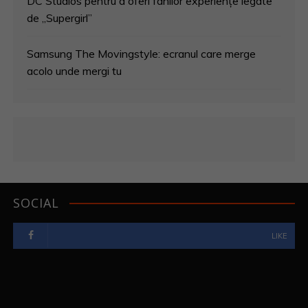
DC Studios pentru a oferi fanilor experiențe legate
de „Supergirl”
Samsung The Movingstyle: ecranul care merge
acolo unde mergi tu
SOCIAL
LIKE