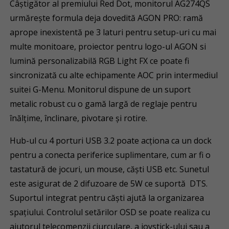
Câștigător al premiului Red Dot, monitorul AG274QS
urmărește formula deja dovedită AGON PRO: ramă
aprope inexistentă pe 3 laturi pentru setup-uri cu mai
multe monitoare, proiector pentru logo-ul AGON si
lumină personalizabilă RGB Light FX ce poate fi
sincronizată cu alte echipamente AOC prin intermediul
suitei G-Menu. Monitorul dispune de un suport
metalic robust cu o gamă largă de reglaje pentru
înălțime, înclinare, pivotare și rotire.
Hub-ul cu 4 porturi USB 3.2 poate acționa ca un dock
pentru a conecta periferice suplimentare, cum ar fi o
tastatură de jocuri, un mouse, căști USB etc. Sunetul
este asigurat de 2 difuzoare de 5W ce suportă DTS.
Suportul integrat pentru căști ajută la organizarea
spațiului. Controlul setărilor OSD se poate realiza cu
ajutorul telecomenzii ciurculare, a joystick-ului sau a