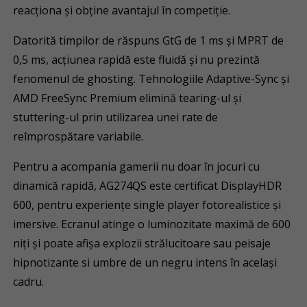
reacționa și obține avantajul în competiție.
Datorită timpilor de răspuns GtG de 1 ms și MPRT de
0,5 ms, acțiunea rapidă este fluidă și nu prezintă
fenomenul de ghosting. Tehnologiile Adaptive-Sync și
AMD FreeSync Premium elimină tearing-ul și
stuttering-ul prin utilizarea unei rate de
reîmprospătare variabile.
Pentru a acompania gamerii nu doar în jocuri cu
dinamică rapidă, AG274QS este certificat DisplayHDR
600, pentru experiențe single player fotorealistice și
imersive. Ecranul atinge o luminozitate maximă de 600
niți și poate afișa explozii strălucitoare sau peisaje
hipnotizante si umbre de un negru intens în același
cadru.