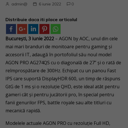
admin@
6 iunie 2022
0
Distribuie daca iti place articolul
București
, 3 iunie 2022
– AGON by AOC, unul din cele
mai mari branduri de monitoare pentru gaming și
accesorii IT, adaugă în portofoliul său noul model
AGON PRO AG274QS cu o diagonală de 27” și o rată de
reîmprospătare de 300Hz. Echipat cu un panou Fast
IPS care suportă DisplayHDR 600, un timp de răspuns
GtG de 1 ms și o rezoluție QHD, este ideal atât pentru
gameri cât și pentru jucătorii pro, în special pentru
fanii genurilor FPS, battle royale sau alte titluri cu
mecanică rapidă.
Modelele actuale AGON PRO cu rezoluție Full HD,