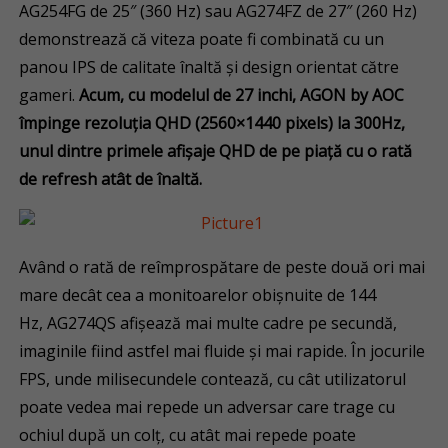
AG254FG de 25″ (360 Hz) sau AG274FZ de 27″ (260 Hz)
demonstrează că viteza poate fi combinată cu un
panou IPS de calitate înaltă și design orientat către
gameri.
Acum, cu modelul de 27 inchi, AGON by AOC
împinge
rezoluția QHD (2560×1440 pixels) la 300Hz,
unul dintre primele afișaje QHD de pe piață cu o rată
de refresh atât de înaltă.
Având o rată de reîmprospătare de peste două ori mai
mare decât cea a monitoarelor obișnuite de 144
Hz, AG274QS afișează mai multe cadre pe secundă,
imaginile fiind astfel mai fluide și mai rapide. În jocurile
FPS, unde milisecundele contează, cu cât utilizatorul
poate vedea mai repede un adversar care trage cu
ochiul după un colț, cu atât mai repede poate