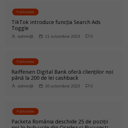
r
Publicitate
e
TikTok introduce funcția Search Ads
Toggle
î
admin@
11 octombrie 2023
0
n
a
Publicitate
r
Raiffeisen Digital Bank oferă clienților noi
până la 200 de lei cashback
t
admin@
10 octombrie 2023
0
i
c
Publicitate
o
Packeta România deschide 25 de poziții
noi în hub-urile din Oradea și București