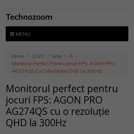
S
k
Technozoom
i
p
t
MENU
o
c
o
Home
2022
Iunie
6
n
Monitorul Perfect Pentru Jocuri FPS: AGON PRO
t
AG274QS Cu O Rezoluție QHD La 300Hz
e
Monitorul perfect pentru
n
t
jocuri FPS: AGON PRO
AG274QS cu o rezoluție
QHD la 300Hz