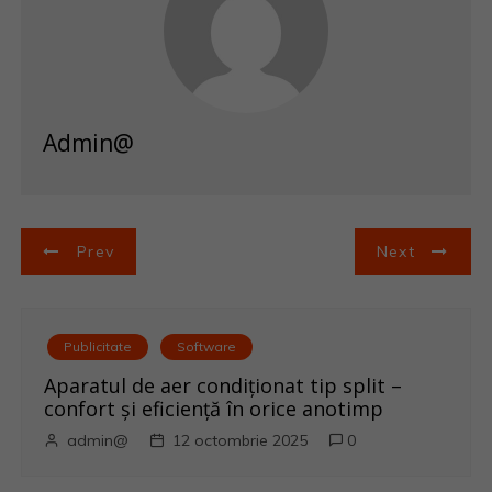
Admin@
N
Prev
Next
a
v
Publicitate
Software
i
Aparatul de aer condiționat tip split –
confort și eficiență în orice anotimp
g
admin@
12 octombrie 2025
0
a