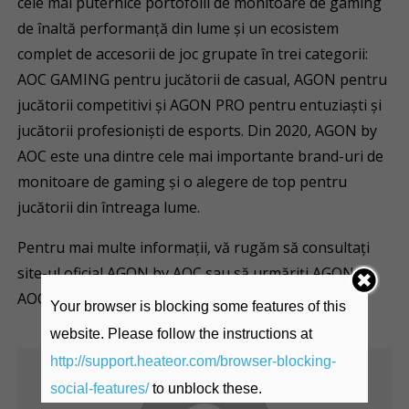
cele mai puternice portofolii de monitoare de gaming
de înaltă performanță din lume și un ecosistem
complet de accesorii de joc grupate în trei categorii:
AOC GAMING pentru jucătorii de casual, AGON pentru
jucătorii competitivi și AGON PRO pentru entuziaști și
jucătorii profesioniști de esports. Din 2020, AGON by
AOC este una dintre cele mai importante brand-uri de
monitoare de gaming și o alegere de top pentru
jucătorii din întreaga lume.
Pentru mai multe informații, vă rugăm să consultați
site-ul oficial AGON by AOC sau să urmăriți AGON by
AOC pe
Facebook
,
Twitter
sau
Instagram
Your browser is blocking some features of this
website. Please follow the instructions at
http://support.heateor.com/browser-blocking-
social-features/
to unblock these.