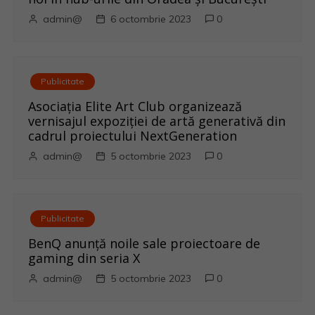
l
admin@
6 octombrie 2023
0
e
Publicitate
Asociația Elite Art Club organizează
vernisajul expoziției de artă generativă din
cadrul proiectului NextGeneration
admin@
5 octombrie 2023
0
Publicitate
BenQ anunţă noile sale proiectoare de
gaming din seria X
admin@
5 octombrie 2023
0