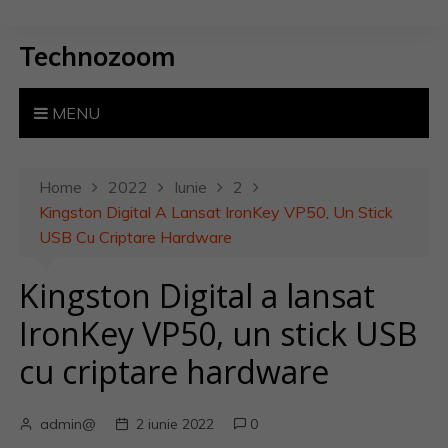
S
k
Technozoom
i
p
t
MENU
o
c
o
Home
2022
Iunie
2
n
Kingston Digital A Lansat IronKey VP50, Un Stick
t
USB Cu Criptare Hardware
e
Kingston Digital a lansat
n
t
IronKey VP50, un stick USB
cu criptare hardware
admin@
2 iunie 2022
0