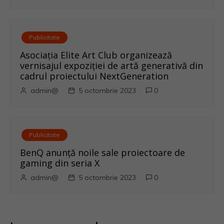
e
Publicitate
Asociația Elite Art Club organizează
vernisajul expoziției de artă generativă din
cadrul proiectului NextGeneration
admin@
5 octombrie 2023
0
Publicitate
BenQ anunţă noile sale proiectoare de
gaming din seria X
admin@
5 octombrie 2023
0