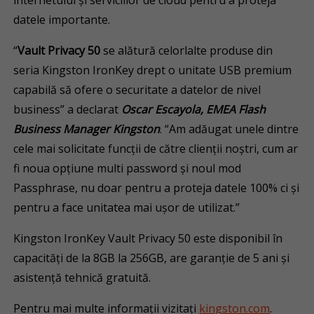
internetului și serviciilor de cloud pentru a proteja
datele importante.
“
Vault Privacy 50
se alătură celorlalte produse din
seria Kingston IronKey drept o unitate USB premium
capabilă să ofere o securitate a datelor de nivel
business” a declarat
Oscar Escayola, EMEA Flash
Business Manager Kingston
. “Am adăugat unele dintre
cele mai solicitate funcții de către clienții noștri, cum ar
fi noua opțiune multi password și noul mod
Passphrase, nu doar pentru a proteja datele 100% ci şi
pentru a face unitatea mai ușor de utilizat.”
Kingston IronKey Vault Privacy 50 este disponibil în
capacități de la 8GB la 256GB, are garanție de 5 ani și
asistență tehnică gratuită.
Pentru mai multe informații vizitați
kingston.com
.