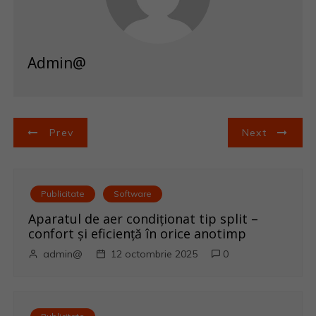
Admin@
N
Prev
Next
a
v
Publicitate
Software
i
Aparatul de aer condiționat tip split –
confort și eficiență în orice anotimp
g
admin@
12 octombrie 2025
0
a
r