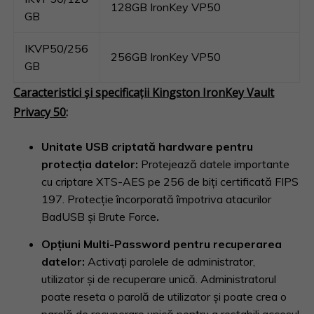
128GB IronKey VP50
GB
IKVP50/256
256GB IronKey VP50
GB
Caracteristici şi specificaţii Kingston IronKey Vault
Privacy 50
:
Unitate USB criptată hardware pentru
protecția datelor:
Protejează datele importante
cu criptare XTS-AES pe 256 de biți certificată FIPS
197. Protecție încorporată împotriva atacurilor
BadUSB și Brute Force
.
Opţiuni Multi-Password pentru recuperarea
datelor:
Activați parolele de administrator,
utilizator și de recuperare unică. Administratorul
poate reseta o parolă de utilizator și poate crea o