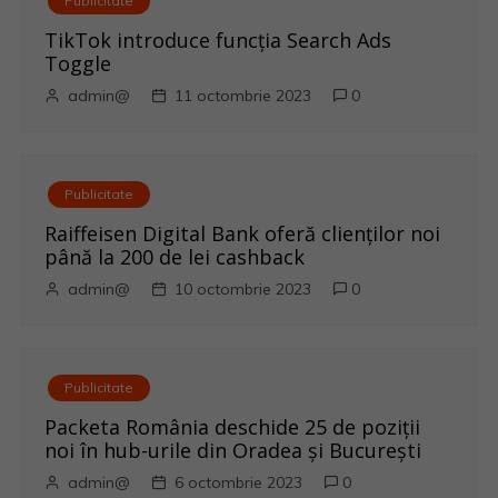
Publicitate
e
TikTok introduce funcția Search Ads
Toggle
î
admin@
11 octombrie 2023
0
n
a
Publicitate
r
Raiffeisen Digital Bank oferă clienților noi
până la 200 de lei cashback
t
admin@
10 octombrie 2023
0
i
c
Publicitate
o
Packeta România deschide 25 de poziții
noi în hub-urile din Oradea și București
l
admin@
6 octombrie 2023
0