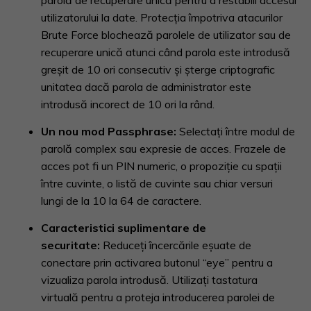
parolă de recuperare unică pentru a restabili accesul
utilizatorului la date. Protecția împotriva atacurilor
Brute Force blochează parolele de utilizator sau de
recuperare unică atunci când parola este introdusă
greşit de 10 ori consecutiv și șterge criptografic
unitatea dacă parola de administrator este
introdusă incorect de 10 ori la rând.
Un nou mod Passphrase:
Selectați între modul de
parolă complex sau expresie de acces. Frazele de
acces pot fi un PIN numeric, o propoziție cu spații
între cuvinte, o listă de cuvinte sau chiar versuri
lungi de la 10 la 64 de caractere.
Caracteristici suplimentare de
securitate:
Reduceţi încercările eșuate de
conectare prin activarea butonul “eye” pentru a
vizualiza parola introdusă. Utilizați tastatura
virtuală pentru a proteja introducerea parolei de