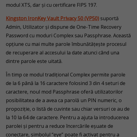
modul XTS, dar și cu certificare FIPS 197.
Kingston IronKey Vault Privacy 50 (VP50)
suportă
Admin, Utilizator și dispune de One-Time Recovery
Password cu moduri Complex sau Passphrase. Această
opțiune cu mai multe parole îmbunătățește procesul
de recuperare al accesului la date atunci când una
dintre parole este uitată.
În timp ce modul tradițional Complex permite parole
de la 6 până la 16 caractere folosind 3 din 4 seturi de
caractere, noul mod Passphrase oferă utilizatorilor
posibilitatea de a avea ca parolă un PIN numeric, o
propoziție, o listă de cuvinte sau chiar versuri ce au de
la 10 la 64 de caractere. Pentru a ajuta la introducerea
parolei şi pentru a reduce încercările eșuate de
conectare, simbolul “eye” poate fi activat pentru a